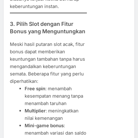
keberuntungan instan.
3. Pilih Slot dengan Fitur
Bonus yang Menguntungkan
Meski hasil putaran slot acak, fitur
bonus dapat memberikan
keuntungan tambahan tanpa harus
mengandalkan keberuntungan
semata. Beberapa fitur yang perlu
diperhatikan:
Free spin
: menambah
kesempatan menang tanpa
menambah taruhan
Multiplier
: meningkatkan
nilai kemenangan
Mini-game bonus
:
menambah variasi dan saldo