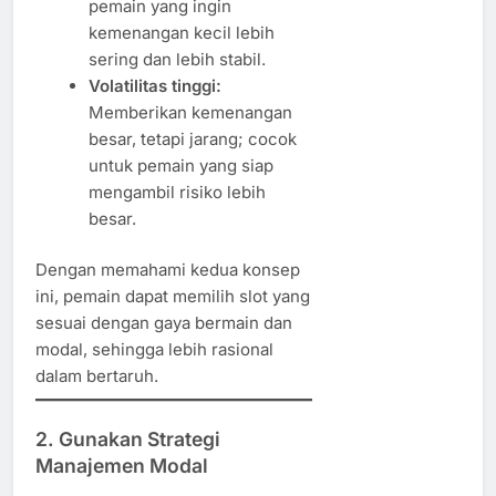
pemain yang ingin
kemenangan kecil lebih
sering dan lebih stabil.
Volatilitas tinggi:
Memberikan kemenangan
besar, tetapi jarang; cocok
untuk pemain yang siap
mengambil risiko lebih
besar.
Dengan memahami kedua konsep
ini, pemain dapat memilih slot yang
sesuai dengan gaya bermain dan
modal, sehingga lebih rasional
dalam bertaruh.
2. Gunakan Strategi
Manajemen Modal