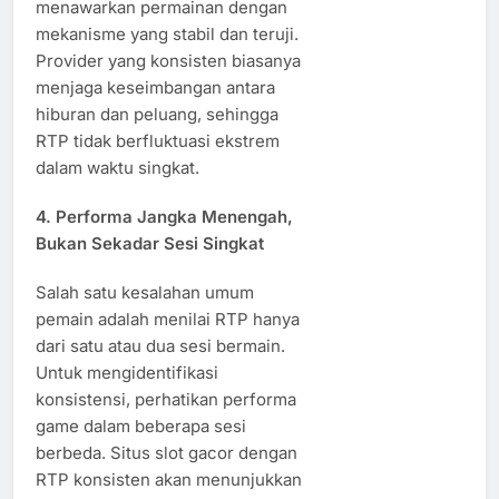
menawarkan permainan dengan
mekanisme yang stabil dan teruji.
Provider yang konsisten biasanya
menjaga keseimbangan antara
hiburan dan peluang, sehingga
RTP tidak berfluktuasi ekstrem
dalam waktu singkat.
4. Performa Jangka Menengah,
Bukan Sekadar Sesi Singkat
Salah satu kesalahan umum
pemain adalah menilai RTP hanya
dari satu atau dua sesi bermain.
Untuk mengidentifikasi
konsistensi, perhatikan performa
game dalam beberapa sesi
berbeda. Situs slot gacor dengan
RTP konsisten akan menunjukkan