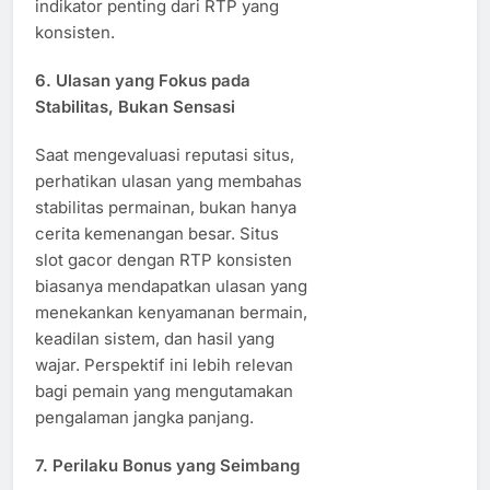
indikator penting dari RTP yang
konsisten.
6. Ulasan yang Fokus pada
Stabilitas, Bukan Sensasi
Saat mengevaluasi reputasi situs,
perhatikan ulasan yang membahas
stabilitas permainan, bukan hanya
cerita kemenangan besar. Situs
slot gacor dengan RTP konsisten
biasanya mendapatkan ulasan yang
menekankan kenyamanan bermain,
keadilan sistem, dan hasil yang
wajar. Perspektif ini lebih relevan
bagi pemain yang mengutamakan
pengalaman jangka panjang.
7. Perilaku Bonus yang Seimbang