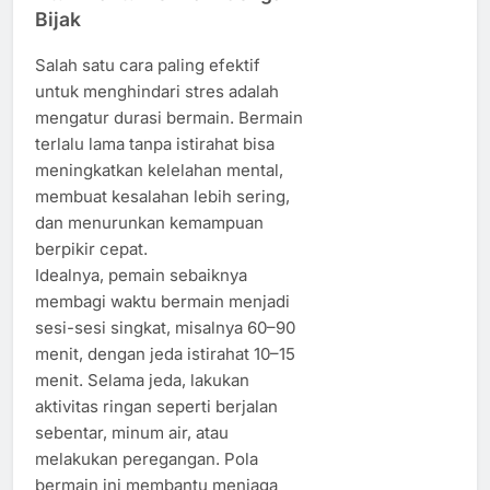
Bijak
Salah satu cara paling efektif
untuk menghindari stres adalah
mengatur durasi bermain. Bermain
terlalu lama tanpa istirahat bisa
meningkatkan kelelahan mental,
membuat kesalahan lebih sering,
dan menurunkan kemampuan
berpikir cepat.
Idealnya, pemain sebaiknya
membagi waktu bermain menjadi
sesi-sesi singkat, misalnya 60–90
menit, dengan jeda istirahat 10–15
menit. Selama jeda, lakukan
aktivitas ringan seperti berjalan
sebentar, minum air, atau
melakukan peregangan. Pola
bermain ini membantu menjaga