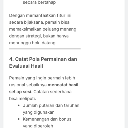
secara bertahap
Dengan memanfaatkan fitur ini
secara bijaksana, pemain bisa
memaksimalkan peluang menang
dengan strategi, bukan hanya
menunggu hoki datang.
4. Catat Pola Permainan dan
Evaluasi Hasil
Pemain yang ingin bermain lebih
rasional sebaiknya
mencatat hasil
setiap sesi
. Catatan sederhana
bisa meliputi:
Jumlah putaran dan taruhan
yang digunakan
Kemenangan dan bonus
yang diperoleh