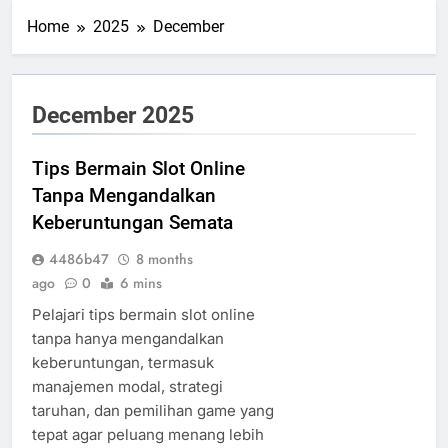
Home
2025
December
December 2025
Tips Bermain Slot Online
Tanpa Mengandalkan
Keberuntungan Semata
4486b47
8 months
ago
0
6 mins
Pelajari tips bermain slot online
tanpa hanya mengandalkan
keberuntungan, termasuk
manajemen modal, strategi
taruhan, dan pemilihan game yang
tepat agar peluang menang lebih