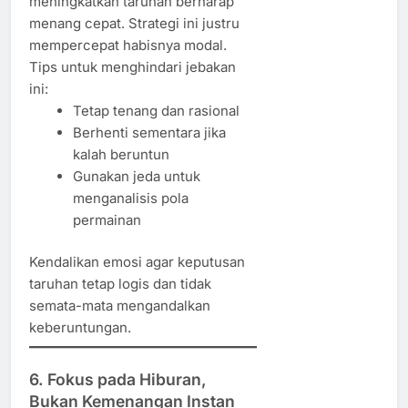
meningkatkan taruhan berharap
menang cepat. Strategi ini justru
mempercepat habisnya modal.
Tips untuk menghindari jebakan
ini:
Tetap tenang dan rasional
Berhenti sementara jika
kalah beruntun
Gunakan jeda untuk
menganalisis pola
permainan
Kendalikan emosi agar keputusan
taruhan tetap logis dan tidak
semata-mata mengandalkan
keberuntungan.
6. Fokus pada Hiburan,
Bukan Kemenangan Instan