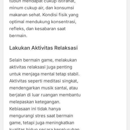
tubuh mendapat cukup istirahat,
minum cukup air, dan konsumsi
makanan sehat. Kondisi fisik yang
optimal mendukung konsentrasi,
refleks, dan kesabaran saat
bermain.
Lakukan Aktivitas Relaksasi
Selain bermain game, melakukan
aktivitas relaksasi juga penting
untuk menjaga mental tetap stabil.
Aktivitas seperti meditasi singkat,
mendengarkan musik santai, atau
berjalan di luar ruangan membantu
melepaskan ketegangan.
Kebiasaan ini tidak hanya
mengurangi stres saat bermain
game, tetapi juga meningkatkan
kualitas hidup secara keseluruhan.