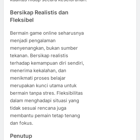
Bersikap Realistis dan
Fleksibel
Bermain game online seharusnya
menjadi pengalaman
menyenangkan, bukan sumber
tekanan. Bersikap realistis
terhadap kemampuan diri sendiri,
menerima kekalahan, dan
menikmati proses belajar
merupakan kunci utama untuk
bermain tanpa stres. Fleksibilitas
dalam menghadapi situasi yang
tidak sesuai rencana juga
membantu pemain tetap tenang
dan fokus.
Penutup