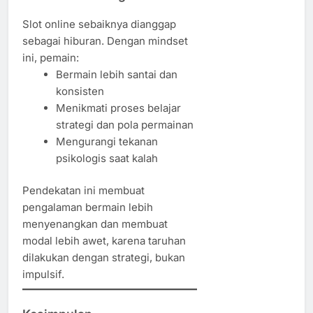
Slot online sebaiknya dianggap
sebagai hiburan. Dengan mindset
ini, pemain:
Bermain lebih santai dan
konsisten
Menikmati proses belajar
strategi dan pola permainan
Mengurangi tekanan
psikologis saat kalah
Pendekatan ini membuat
pengalaman bermain lebih
menyenangkan dan membuat
modal lebih awet, karena taruhan
dilakukan dengan strategi, bukan
impulsif.