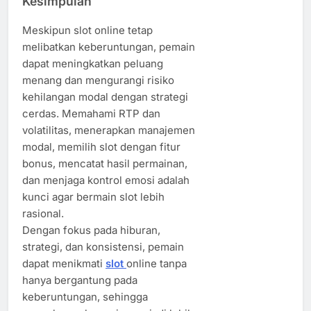
Kesimpulan
Meskipun slot online tetap
melibatkan keberuntungan, pemain
dapat meningkatkan peluang
menang dan mengurangi risiko
kehilangan modal dengan strategi
cerdas. Memahami RTP dan
volatilitas, menerapkan manajemen
modal, memilih slot dengan fitur
bonus, mencatat hasil permainan,
dan menjaga kontrol emosi adalah
kunci agar bermain slot lebih
rasional.
Dengan fokus pada hiburan,
strategi, dan konsistensi, pemain
dapat menikmati
slot
online tanpa
hanya bergantung pada
keberuntungan, sehingga