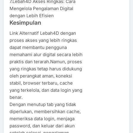
7.Lebah4D Akses Ringkas: Cara
Mengelola Pengalaman Digital
dengan Lebih Efisien
Kesimpulan
Link Alternatif Lebah4D dengan
proses akses yang lebih ringkas
dapat membantu pengguna
memahami alur digital secara lebih
praktis dan terarah.Namun, proses
yang ringkas tetap harus didukung
oleh perangkat aman, koneksi
stabil, browser terbaru, cache
yang terkelola, dan data login yang
benar.
Dengan menutup tab yang tidak
diperlukan, membersihkan cache,
memeriksa data login, menjaga
password, dan keluar dari akun
setelah selesai, pengalaman