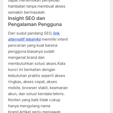
dapat menemukan penyebab
hambatan tanpa membuat akses
semakin bermasalah.
Insight SEO dan
Pengalaman Pengguna
Dari sudut pandang SEO,
link
alternatif lebah4d
memiliki intent
pencarian yang kuat karena
pengguna biasanya sudah
mengenal brand dan
membutuhkan solusi akses.Kata
kunci ini berkaitan dengan
kebutuhan praktis seperti akses
ringkas, akses cepat, akses
mobile, browser stabil, keamanan
akun, dan solusi kendala teknis.
Konten yang baik tidak cukup
hanya mengulang nama
brand.Artikel perlu menjawab