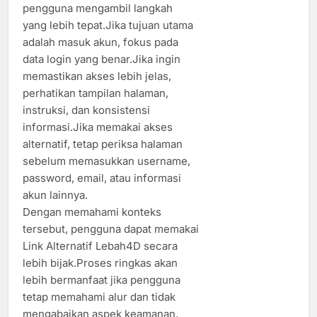
pengguna mengambil langkah
yang lebih tepat.Jika tujuan utama
adalah masuk akun, fokus pada
data login yang benar.Jika ingin
memastikan akses lebih jelas,
perhatikan tampilan halaman,
instruksi, dan konsistensi
informasi.Jika memakai akses
alternatif, tetap periksa halaman
sebelum memasukkan username,
password, email, atau informasi
akun lainnya.
Dengan memahami konteks
tersebut, pengguna dapat memakai
Link Alternatif Lebah4D secara
lebih bijak.Proses ringkas akan
lebih bermanfaat jika pengguna
tetap memahami alur dan tidak
mengabaikan aspek keamanan.