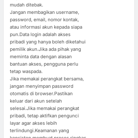
mudah ditebak.
Jangan membagikan username,
password, email, nomor kontak,
atau informasi akun kepada siapa
pun.Data login adalah akses
pribadi yang hanya boleh diketahui
pemilik akun.Jika ada pihak yang
meminta data dengan alasan
bantuan akses, pengguna perlu
tetap waspada.
Jika memakai perangkat bersama,
jangan menyimpan password
otomatis di browser.Pastikan
keluar dari akun setelah
selesai.Jika memakai perangkat
pribadi, tetap aktifkan pengunci
layar agar akses lebih
terlindungi.Keamanan yang
konsisten membuat proses ringkas