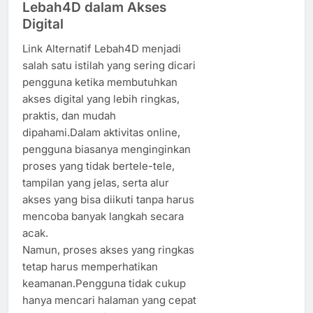
Lebah4D dalam Akses
Digital
Link Alternatif Lebah4D menjadi
salah satu istilah yang sering dicari
pengguna ketika membutuhkan
akses digital yang lebih ringkas,
praktis, dan mudah
dipahami.Dalam aktivitas online,
pengguna biasanya menginginkan
proses yang tidak bertele-tele,
tampilan yang jelas, serta alur
akses yang bisa diikuti tanpa harus
mencoba banyak langkah secara
acak.
Namun, proses akses yang ringkas
tetap harus memperhatikan
keamanan.Pengguna tidak cukup
hanya mencari halaman yang cepat