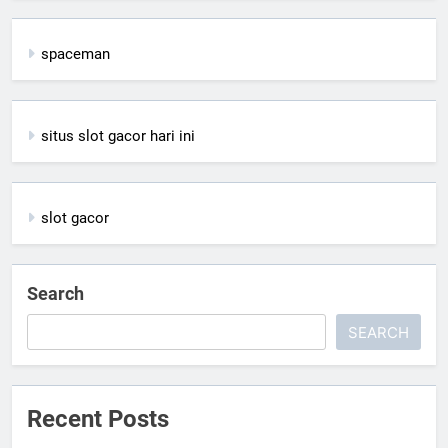
spaceman
situs slot gacor hari ini
slot gacor
Search
SEARCH
Recent Posts