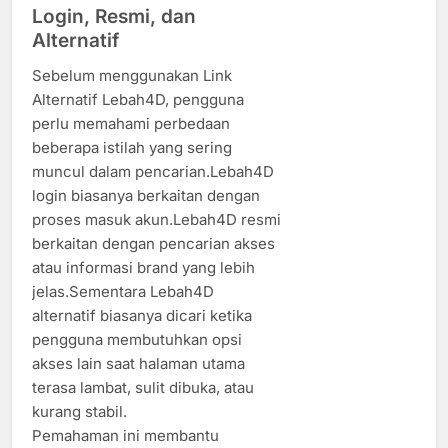
Login, Resmi, dan
Alternatif
Sebelum menggunakan Link
Alternatif Lebah4D, pengguna
perlu memahami perbedaan
beberapa istilah yang sering
muncul dalam pencarian.Lebah4D
login biasanya berkaitan dengan
proses masuk akun.Lebah4D resmi
berkaitan dengan pencarian akses
atau informasi brand yang lebih
jelas.Sementara Lebah4D
alternatif biasanya dicari ketika
pengguna membutuhkan opsi
akses lain saat halaman utama
terasa lambat, sulit dibuka, atau
kurang stabil.
Pemahaman ini membantu