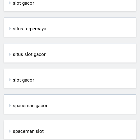
slot gacor
situs terpercaya
situs slot gacor
slot gacor
spaceman gacor
spaceman slot