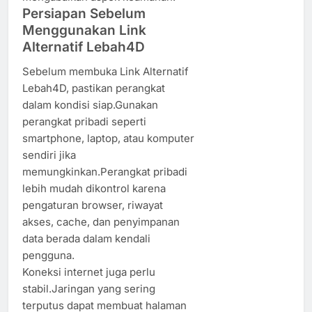
Persiapan Sebelum
Menggunakan Link
Alternatif Lebah4D
Sebelum membuka Link Alternatif
Lebah4D, pastikan perangkat
dalam kondisi siap.Gunakan
perangkat pribadi seperti
smartphone, laptop, atau komputer
sendiri jika
memungkinkan.Perangkat pribadi
lebih mudah dikontrol karena
pengaturan browser, riwayat
akses, cache, dan penyimpanan
data berada dalam kendali
pengguna.
Koneksi internet juga perlu
stabil.Jaringan yang sering
terputus dapat membuat halaman