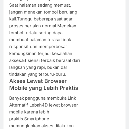
Saat halaman sedang memuat,
jangan menekan tombol berulang
kali.Tunggu beberapa saat agar
proses berjalan normal.Menekan
tombol terlalu sering dapat
membuat halaman terasa tidak
responsif dan memperbesar
kemungkinan terjadi kesalahan
akses.Efisiensi terbaik berasal dari
langkah yang rapi, bukan dari
tindakan yang terburu-buru.
Akses Lewat Browser
Mobile yang Lebih Praktis
Banyak pengguna membuka Link
Alternatif Lebah4D lewat browser
mobile karena lebih
praktis.Smartphone
memungkinkan akses dilakukan