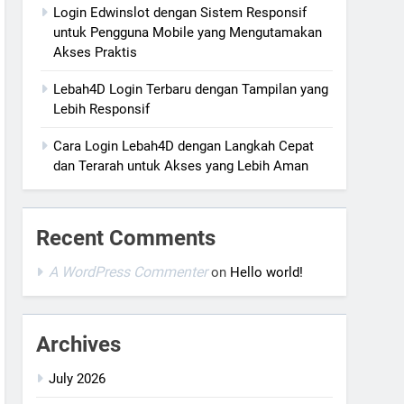
Login Edwinslot dengan Sistem Responsif
untuk Pengguna Mobile yang Mengutamakan
Akses Praktis
Lebah4D Login Terbaru dengan Tampilan yang
Lebih Responsif
Cara Login Lebah4D dengan Langkah Cepat
dan Terarah untuk Akses yang Lebih Aman
Recent Comments
A WordPress Commenter
on
Hello world!
Archives
July 2026