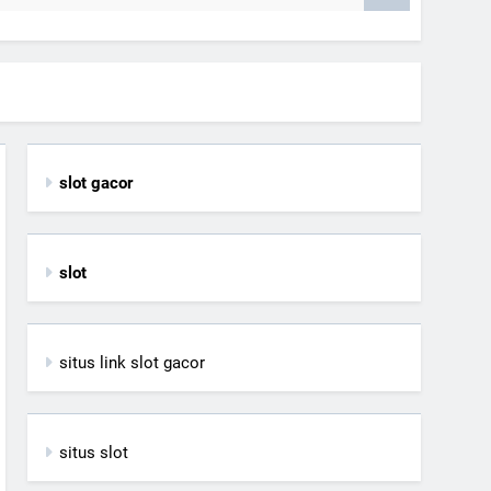
slot gacor
slot
situs link slot gacor
situs slot