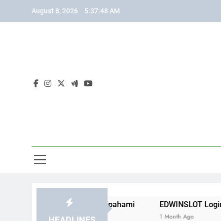
Skip
August 8, 2026
5:37:49 AM
to
content
Mod
Eksplorasi
gasi yang Mudah Dipahami
EDWINSLOT Login dan Faktor
1 Month Ago
HEADLINES