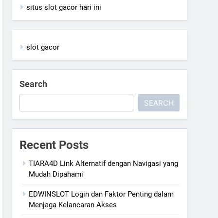
situs slot gacor hari ini
slot gacor
Search
SEARCH
Recent Posts
TIARA4D Link Alternatif dengan Navigasi yang
Mudah Dipahami
EDWINSLOT Login dan Faktor Penting dalam
Menjaga Kelancaran Akses