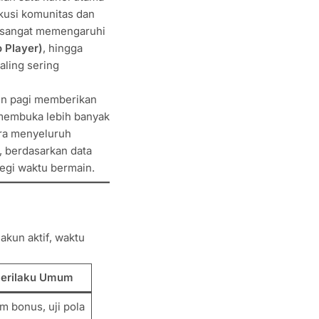
kusi komunitas dan
n sangat memengaruhi
o Player)
, hingga
aling sering
in pagi memberikan
i membuka lebih banyak
ara menyeluruh
, berdasarkan data
tegi waktu bermain.
akun aktif, waktu
erilaku Umum
im bonus, uji pola