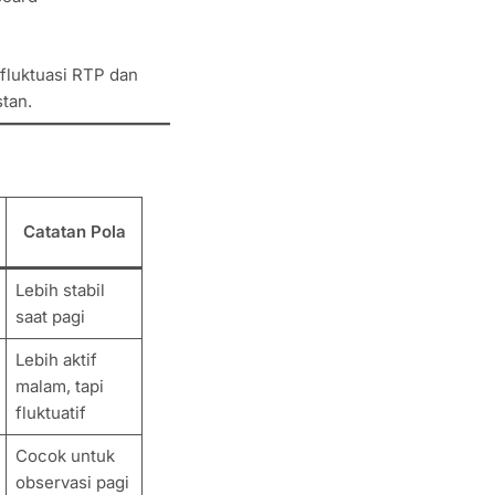
n fluktuasi RTP dan
tan.
m
Catatan Pola
Lebih stabil
saat pagi
Lebih aktif
malam, tapi
fluktuatif
Cocok untuk
observasi pagi