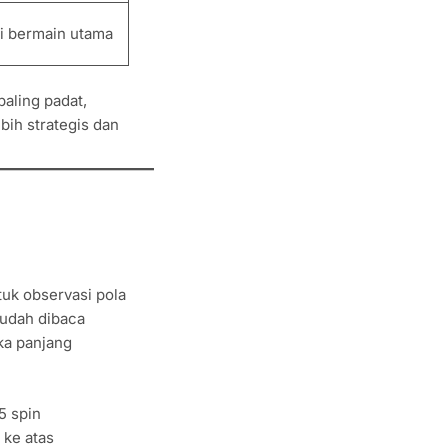
i bermain utama
paling padat,
bih strategis dan
uk observasi pola
mudah dibaca
ka panjang
5 spin
 ke atas