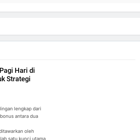
agi Hari di
k Strategi
ingan lengkap dari
 bonus antara dua
 ditawarkan oleh
alah satu kunci utama