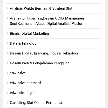
Analisis Waktu Bermain & Strategi Slot
Arsitektur Informasi,Desain UI/UX,Manajemen
Sesi,Keamanan Akses Digital,Analisis Platform
Bisnis, Digital Marketing
Data & Teknologi
Desain Digital, Branding, Inovasi Teknologi
Desain Web & Pengalaman Pengguna
edwinslot
edwinslot alternatif
edwinslot login
Gambling, Slot Online, Permainan