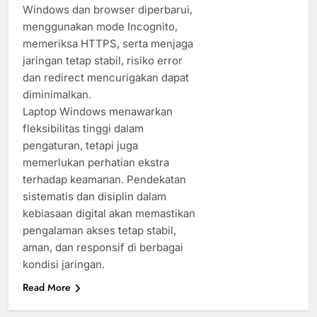
Windows dan browser diperbarui,
menggunakan mode Incognito,
memeriksa HTTPS, serta menjaga
jaringan tetap stabil, risiko error
dan redirect mencurigakan dapat
diminimalkan.
Laptop Windows menawarkan
fleksibilitas tinggi dalam
pengaturan, tetapi juga
memerlukan perhatian ekstra
terhadap keamanan. Pendekatan
sistematis dan disiplin dalam
kebiasaan digital akan memastikan
pengalaman akses tetap stabil,
aman, dan responsif di berbagai
kondisi jaringan.
Read More