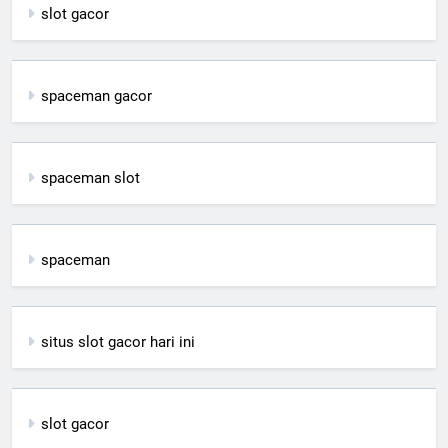
slot gacor
spaceman gacor
spaceman slot
spaceman
situs slot gacor hari ini
slot gacor