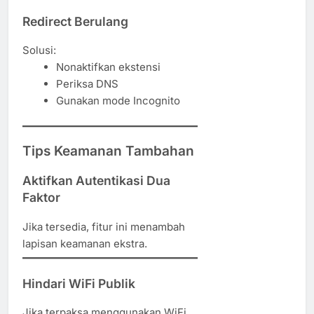
Redirect Berulang
Solusi:
Nonaktifkan ekstensi
Periksa DNS
Gunakan mode Incognito
Tips Keamanan Tambahan
Aktifkan Autentikasi Dua
Faktor
Jika tersedia, fitur ini menambah
lapisan keamanan ekstra.
Hindari WiFi Publik
Jika terpaksa menggunakan WiFi