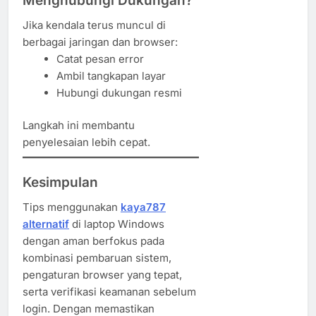
Menghubungi Dukungan?
Jika kendala terus muncul di
berbagai jaringan dan browser:
Catat pesan error
Ambil tangkapan layar
Hubungi dukungan resmi
Langkah ini membantu
penyelesaian lebih cepat.
Kesimpulan
Tips menggunakan
kaya787
alternatif
di laptop Windows
dengan aman berfokus pada
kombinasi pembaruan sistem,
pengaturan browser yang tepat,
serta verifikasi keamanan sebelum
login. Dengan memastikan