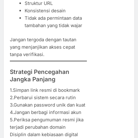
Struktur URL
Konsistensi desain
Tidak ada permintaan data
tambahan yang tidak wajar
Jangan tergoda dengan tautan
yang menjanjikan akses cepat
tanpa verifikasi.
Strategi Pencegahan
Jangka Panjang
1.Simpan link resmi di bookmark
2.Perbarui sistem secara rutin
3.Gunakan password unik dan kuat
4.Jangan berbagi informasi akun
5.Periksa pengumuman resmi jika
terjadi perubahan domain
Disiplin dalam kebiasaan digital