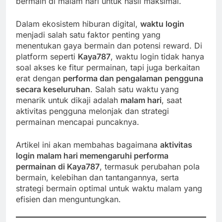
bermain di malam hari untuk hasil maksimal.
Dalam ekosistem hiburan digital,
waktu login
menjadi salah satu faktor penting yang
menentukan gaya bermain dan potensi reward. Di
platform seperti
Kaya787
, waktu login tidak hanya
soal akses ke fitur permainan, tapi juga berkaitan
erat dengan
performa dan pengalaman pengguna
secara keseluruhan
. Salah satu waktu yang
menarik untuk dikaji adalah
malam hari
, saat
aktivitas pengguna melonjak dan strategi
permainan mencapai puncaknya.
Artikel ini akan membahas bagaimana
aktivitas
login malam hari memengaruhi performa
permainan di Kaya787
, termasuk perubahan pola
bermain, kelebihan dan tantangannya, serta
strategi bermain optimal untuk waktu malam yang
efisien dan menguntungkan.