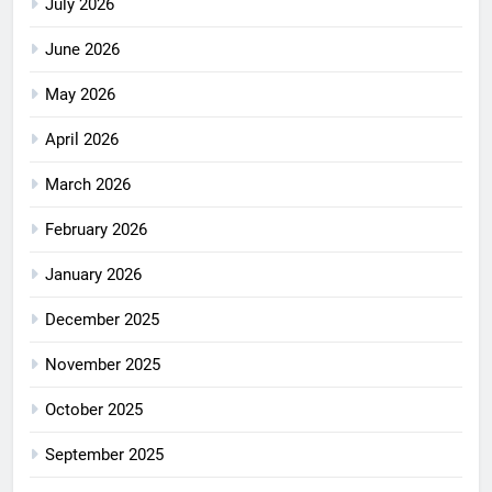
July 2026
June 2026
May 2026
April 2026
March 2026
February 2026
January 2026
December 2025
November 2025
October 2025
September 2025