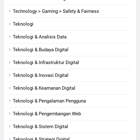
Technology > Gaming > Safety & Fairness
Teknologi
Teknologi & Analisis Data
Teknologi & Budaya Digital
Teknologi & Infrastruktur Digital
Teknologi & Inovasi Digital
Teknologi & Keamanan Digital
Teknologi & Pengalaman Pengguna
Teknologi & Pengembangan Web
Teknologi & Sistem Digital
Teknologi & Strategi Digital