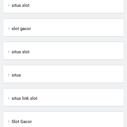
situs slot
slot gacor
situs slot
situs
situs link slot
Slot
G
acor