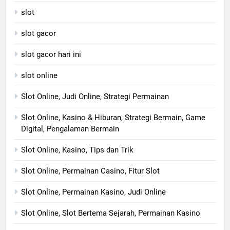
slot
slot gacor
slot gacor hari ini
slot online
Slot Online, Judi Online, Strategi Permainan
Slot Online, Kasino & Hiburan, Strategi Bermain, Game
Digital, Pengalaman Bermain
Slot Online, Kasino, Tips dan Trik
Slot Online, Permainan Casino, Fitur Slot
Slot Online, Permainan Kasino, Judi Online
Slot Online, Slot Bertema Sejarah, Permainan Kasino