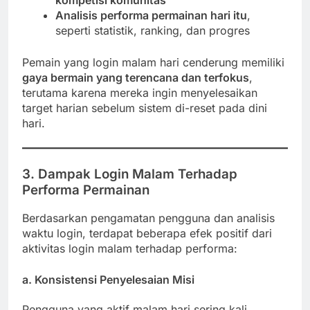
Analisis performa permainan hari itu
,
seperti statistik, ranking, dan progres
Pemain yang login malam hari cenderung memiliki
gaya bermain yang terencana dan terfokus
,
terutama karena mereka ingin menyelesaikan
target harian sebelum sistem di-reset pada dini
hari.
3. Dampak Login Malam Terhadap
Performa Permainan
Berdasarkan pengamatan pengguna dan analisis
waktu login, terdapat beberapa efek positif dari
aktivitas login malam terhadap performa:
a.
Konsistensi Penyelesaian Misi
Pengguna yang aktif malam hari sering kali