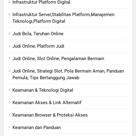
Infrastruktur Platform Digital
Infrastruktur Server,Stabilitas Platform,Manajemen
Teknologi,Platform Digital
Judi Bola, Taruhan Online
Judi Online, Platform Judi
Judi Online, Slot Online, Pengalaman Bermain
Judi Online, Strategi Slot, Pola Bermain Aman, Panduan
Pemula, Tips Bertanggung Jawab
Keamanan & Teknologi Digital
Keamanan Akses & Link Alternatif
Keamanan Browser & Proteksi Akses
Keamanan dan Panduan