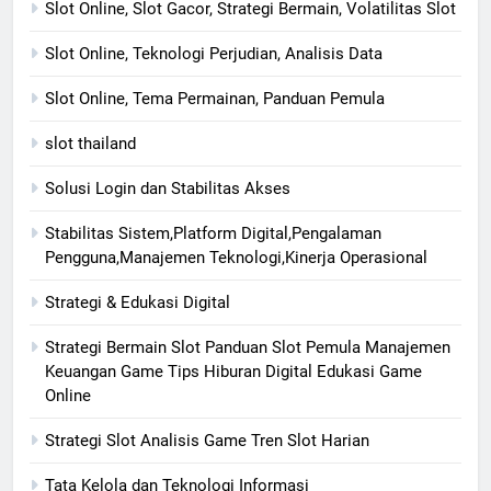
Slot Online, Slot Gacor, Strategi Bermain, Volatilitas Slot
Slot Online, Teknologi Perjudian, Analisis Data
Slot Online, Tema Permainan, Panduan Pemula
slot thailand
Solusi Login dan Stabilitas Akses
Stabilitas Sistem,Platform Digital,Pengalaman
Pengguna,Manajemen Teknologi,Kinerja Operasional
Strategi & Edukasi Digital
Strategi Bermain Slot Panduan Slot Pemula Manajemen
Keuangan Game Tips Hiburan Digital Edukasi Game
Online
Strategi Slot Analisis Game Tren Slot Harian
Tata Kelola dan Teknologi Informasi