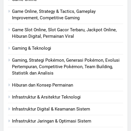
Game Online, Strategy & Tactics, Gameplay
Improvement, Competitive Gaming
Game Slot Online, Slot Gacor Terbaru, Jackpot Online,
Hiburan Digital, Permainan Viral
Gaming & Teknologi
Gaming, Strategi Pokémon, Generasi Pokémon, Evolusi
Pertempuran, Competitive Pokémon, Team Building,
Statistik dan Analisis
Hiburan dan Konsep Permainan
Infrastruktur & Arsitektur Teknologi
Infrastruktur Digital & Keamanan Sistem
Infrastruktur Jaringan & Optimasi Sistem