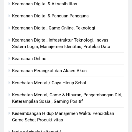
Keamanan Digital & Aksesibilitas
Keamanan Digital & Panduan Pengguna
Keamanan Digital, Game Online, Teknologi
Keamanan Digital, Infrastruktur Teknologi, Inovasi
Sistem Login, Manajemen Identitas, Proteksi Data
Keamanan Online
Keamanan Perangkat dan Akses Akun
Kesehatan Mental / Gaya Hidup Sehat
Kesehatan Mental, Game & Hiburan, Pengembangan Diri,
Keterampilan Sosial, Gaming Positif
Keseimbangan Hidup Manajemen Waktu Pendidikan
Game Sehat Produktivitas
login edwinslot alternatif