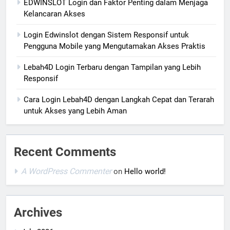
EDWINSLOT Login dan Faktor Penting dalam Menjaga
Kelancaran Akses
Login Edwinslot dengan Sistem Responsif untuk
Pengguna Mobile yang Mengutamakan Akses Praktis
Lebah4D Login Terbaru dengan Tampilan yang Lebih
Responsif
Cara Login Lebah4D dengan Langkah Cepat dan Terarah
untuk Akses yang Lebih Aman
Recent Comments
A WordPress Commenter
on
Hello world!
Archives