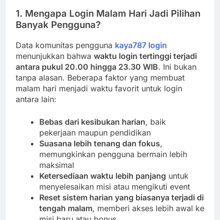
1. Mengapa Login Malam Hari Jadi Pilihan
Banyak Pengguna?
Data komunitas pengguna
kaya787 login
menunjukkan bahwa
waktu login tertinggi terjadi
antara pukul 20.00 hingga 23.30 WIB
. Ini bukan
tanpa alasan. Beberapa faktor yang membuat
malam hari menjadi waktu favorit untuk login
antara lain:
Bebas dari kesibukan harian
, baik
pekerjaan maupun pendidikan
Suasana lebih tenang dan fokus
,
memungkinkan pengguna bermain lebih
maksimal
Ketersediaan waktu lebih panjang
untuk
menyelesaikan misi atau mengikuti event
Reset sistem harian yang biasanya terjadi di
tengah malam
, memberi akses lebih awal ke
misi baru atau bonus