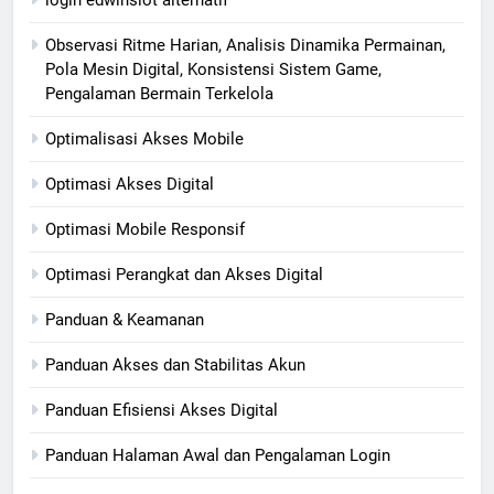
Observasi Ritme Harian, Analisis Dinamika Permainan,
Pola Mesin Digital, Konsistensi Sistem Game,
Pengalaman Bermain Terkelola
Optimalisasi Akses Mobile
Optimasi Akses Digital
Optimasi Mobile Responsif
Optimasi Perangkat dan Akses Digital
Panduan & Keamanan
Panduan Akses dan Stabilitas Akun
Panduan Efisiensi Akses Digital
Panduan Halaman Awal dan Pengalaman Login