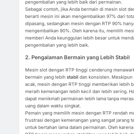
pengembalian yang lebih baik dari permainan.
Sebagai contoh, jika Anda bermain di mesin slot d
berarti mesin ini akan mengembalikan 97% dari tot
dipasang, sedangkan mesin dengan RTP 90% hany
mengembalikan 90%. Oleh karena itu, memilih mes
memberi Anda keunggulan lebih besar untuk mend
pengembalian yang lebih baik.
2.
Pengalaman Bermain yang Lebih Stabil
Mesin slot dengan RTP tinggi cenderung menawa
bermain yang lebih
stabil
dan konsisten. Meskipun s
acak, mesin dengan RTP tinggi memberikan lebih 
meraih kemenangan lebih kecil dan lebih sering. Hal
dapat menikmati permainan lebih lama tanpa meras
uang dalam waktu singkat.
Pemain yang memilih mesin dengan RTP rendah m
frustrasi dengan kemenangan yang sangat jarang ter
untuk bertahan lama dalam permainan. Oleh karena