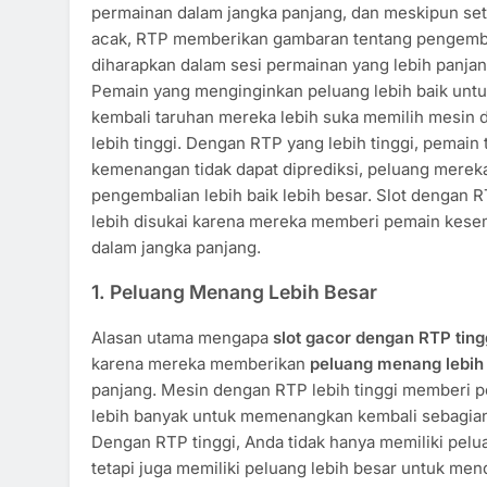
permainan dalam jangka panjang, dan meskipun seti
acak, RTP memberikan gambaran tentang pengemba
diharapkan dalam sesi permainan yang lebih panjan
Pemain yang menginginkan peluang lebih baik unt
kembali taruhan mereka lebih suka memilih mesin
lebih tinggi. Dengan RTP yang lebih tinggi, pemai
kemenangan tidak dapat diprediksi, peluang mere
pengembalian lebih baik lebih besar. Slot dengan RT
lebih disukai karena mereka memberi pemain kes
dalam jangka panjang.
1.
Peluang Menang Lebih Besar
Alasan utama mengapa
slot gacor dengan RTP ting
karena mereka memberikan
peluang menang lebih
panjang. Mesin dengan RTP lebih tinggi memberi 
lebih banyak untuk memenangkan kembali sebagian
Dengan RTP tinggi, Anda tidak hanya memiliki pel
tetapi juga memiliki peluang lebih besar untuk me