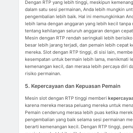
Dengan RTP yang lebih tinggi, meskipun kemenanga
dalam satu sesi permainan, Anda lebih mungkin u
pengembalian lebih baik. Hal ini memungkinkan An
lebih lama dengan anggaran yang lebih kecil tanpa
tentang kehilangan seluruh anggaran dengan cepat
Mesin dengan RTP rendah seringkali lebih berisi
besar lebih jarang terjadi, dan pemain lebih cepat
mereka. Slot dengan RTP tinggi, di sisi lain, memb
kesempatan untuk bermain lebih lama, menikmati l
kemenangan kecil, dan merasa lebih percaya diri 
risiko permainan.
5.
Kepercayaan dan Kepuasan Pemain
Mesin slot dengan RTP tinggi memberi
kepercaya
karena mereka merasa peluang mereka untuk menan
Pemain cenderung merasa lebih puas ketika merek
pengembalian yang baik selama sesi permainan mere
berarti kemenangan kecil. Dengan RTP tinggi, pe