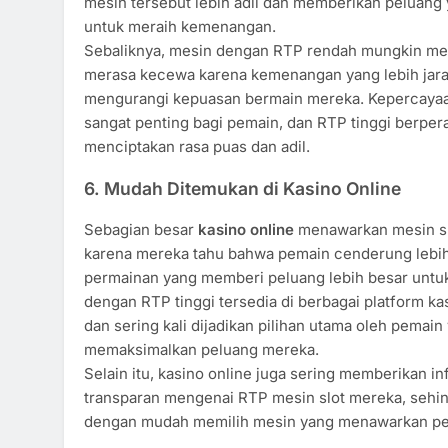
mesin tersebut lebih adil dan memberikan peluang y
untuk meraih kemenangan.
Sebaliknya, mesin dengan RTP rendah mungkin m
merasa kecewa karena kemenangan yang lebih jaran
mengurangi kepuasan bermain mereka. Kepercayaa
sangat penting bagi pemain, dan RTP tinggi berper
menciptakan rasa puas dan adil.
6.
Mudah Ditemukan di Kasino Online
Sebagian besar
kasino online
menawarkan mesin sl
karena mereka tahu bahwa pemain cenderung lebih 
permainan yang memberi peluang lebih besar untu
dengan RTP tinggi tersedia di berbagai platform k
dan sering kali dijadikan pilihan utama oleh pemain
memaksimalkan peluang mereka.
Selain itu, kasino online juga sering memberikan i
transparan mengenai RTP mesin slot mereka, sehi
dengan mudah memilih mesin yang menawarkan pen