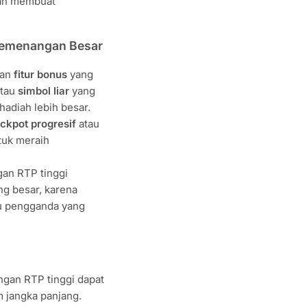
dan membuat
 Kemenangan Besar
kan
fitur bonus
yang
atau
simbol liar
yang
adiah lebih besar.
ackpot progresif
atau
tuk meraih
gan RTP tinggi
g besar, karena
u pengganda yang
ngan RTP tinggi dapat
 jangka panjang.