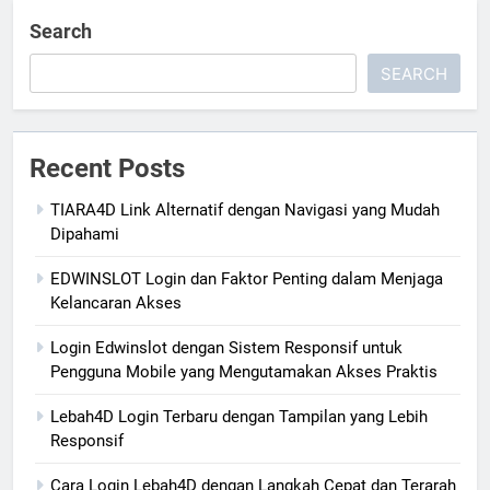
Search
SEARCH
Recent Posts
TIARA4D Link Alternatif dengan Navigasi yang Mudah
Dipahami
EDWINSLOT Login dan Faktor Penting dalam Menjaga
Kelancaran Akses
Login Edwinslot dengan Sistem Responsif untuk
Pengguna Mobile yang Mengutamakan Akses Praktis
Lebah4D Login Terbaru dengan Tampilan yang Lebih
Responsif
Cara Login Lebah4D dengan Langkah Cepat dan Terarah