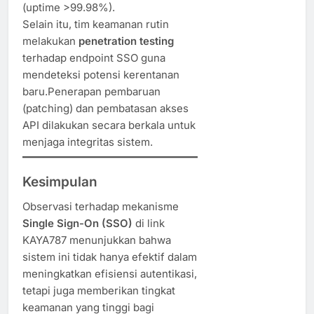
(uptime >99.98%).
Selain itu, tim keamanan rutin
melakukan
penetration testing
terhadap endpoint SSO guna
mendeteksi potensi kerentanan
baru.Penerapan pembaruan
(patching) dan pembatasan akses
API dilakukan secara berkala untuk
menjaga integritas sistem.
Kesimpulan
Observasi terhadap mekanisme
Single Sign-On (SSO)
di link
KAYA787 menunjukkan bahwa
sistem ini tidak hanya efektif dalam
meningkatkan efisiensi autentikasi,
tetapi juga memberikan tingkat
keamanan yang tinggi bagi