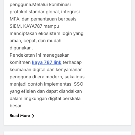
pengguna.Melalui kombinasi
protokol standar global, integrasi
MFA, dan pemantauan berbasis
SIEM, KAYA787 mampu
menciptakan ekosistem login yang
aman, cepat, dan mudah
digunakan.
Pendekatan ini menegaskan
komitmen
kaya 787 link
terhadap
keamanan digital dan kenyamanan
pengguna di era modern, sekaligus
menjadi contoh implementasi SSO
yang efisien dan dapat diandalkan
dalam lingkungan digital berskala
besar.
Read More