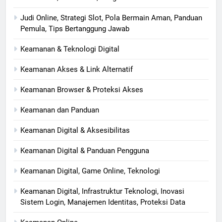
Judi Online, Strategi Slot, Pola Bermain Aman, Panduan
Pemula, Tips Bertanggung Jawab
Keamanan & Teknologi Digital
Keamanan Akses & Link Alternatif
Keamanan Browser & Proteksi Akses
Keamanan dan Panduan
Keamanan Digital & Aksesibilitas
Keamanan Digital & Panduan Pengguna
Keamanan Digital, Game Online, Teknologi
Keamanan Digital, Infrastruktur Teknologi, Inovasi
Sistem Login, Manajemen Identitas, Proteksi Data