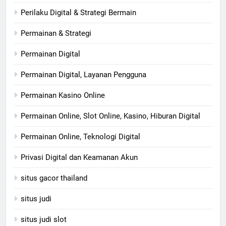
Perilaku Digital & Strategi Bermain
Permainan & Strategi
Permainan Digital
Permainan Digital, Layanan Pengguna
Permainan Kasino Online
Permainan Online, Slot Online, Kasino, Hiburan Digital
Permainan Online, Teknologi Digital
Privasi Digital dan Keamanan Akun
situs gacor thailand
situs judi
situs judi slot