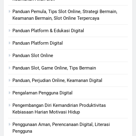
Panduan Pemula, Tips Slot Online, Strategi Bermain,
Keamanan Bermain, Slot Online Terpercaya
Panduan Platform & Edukasi Digital
Panduan Platform Digital
Panduan Slot Online
Panduan Slot, Game Online, Tips Bermain
Panduan, Perjudian Online, Keamanan Digital
Pengalaman Pengguna Digital
Pengembangan Diri Kemandirian Produktivitas
Kebiasaan Harian Motivasi Hidup
Penggunaan Aman, Perencanaan Digital, Literasi
Pengguna