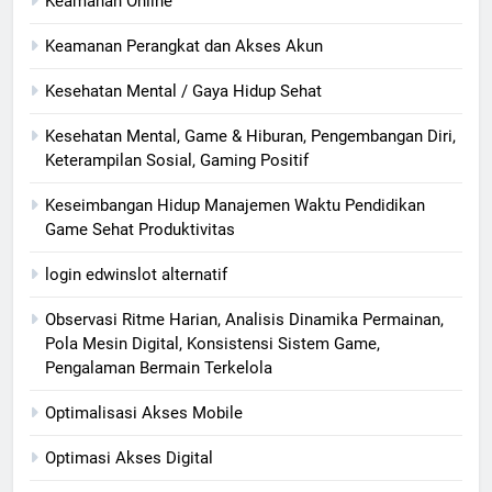
Keamanan Online
Keamanan Perangkat dan Akses Akun
Kesehatan Mental / Gaya Hidup Sehat
Kesehatan Mental, Game & Hiburan, Pengembangan Diri,
Keterampilan Sosial, Gaming Positif
Keseimbangan Hidup Manajemen Waktu Pendidikan
Game Sehat Produktivitas
login edwinslot alternatif
Observasi Ritme Harian, Analisis Dinamika Permainan,
Pola Mesin Digital, Konsistensi Sistem Game,
Pengalaman Bermain Terkelola
Optimalisasi Akses Mobile
Optimasi Akses Digital