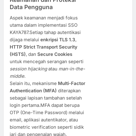
Data Pengguna
Aspek keamanan menjadi fokus
utama dalam implementasi SSO
KAYA787.Setiap tahap autentikasi
dijaga melalui
enkripsi TLS 1.3
,
HTTP Strict Transport Security
(HSTS)
, dan
Secure Cookies
untuk mencegah serangan seperti
session hijacking
atau
man-in-the-
middle
.
Selain itu, mekanisme
Multi-Factor
Authentication (MFA)
diterapkan
sebagai lapisan tambahan setelah
login pertama.MFA dapat berupa
OTP (One-Time Password) melalui
email, aplikasi autentikator, atau
biometric verification seperti sidik
jari dan pengenalan wajah.