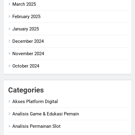
March 2025
February 2025
January 2025
December 2024
November 2024
October 2024
Categories
Akses Platform Digital
Analisis Game & Edukasi Pemain
Analisis Permainan Slot