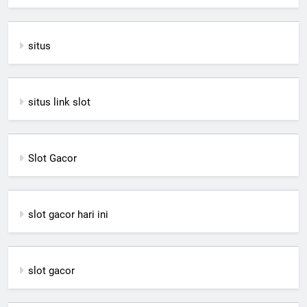
situs
situs link slot
Slot
G
acor
slot gacor hari ini
slot gacor