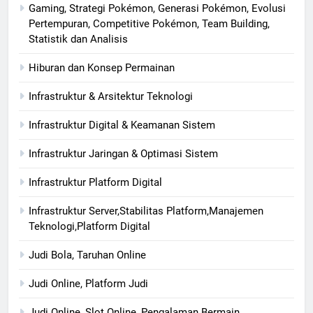
Gaming, Strategi Pokémon, Generasi Pokémon, Evolusi
Pertempuran, Competitive Pokémon, Team Building,
Statistik dan Analisis
Hiburan dan Konsep Permainan
Infrastruktur & Arsitektur Teknologi
Infrastruktur Digital & Keamanan Sistem
Infrastruktur Jaringan & Optimasi Sistem
Infrastruktur Platform Digital
Infrastruktur Server,Stabilitas Platform,Manajemen
Teknologi,Platform Digital
Judi Bola, Taruhan Online
Judi Online, Platform Judi
Judi Online, Slot Online, Pengalaman Bermain