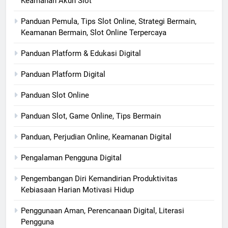
Keamanan Akun Slot
Panduan Pemula, Tips Slot Online, Strategi Bermain,
Keamanan Bermain, Slot Online Terpercaya
Panduan Platform & Edukasi Digital
Panduan Platform Digital
Panduan Slot Online
Panduan Slot, Game Online, Tips Bermain
Panduan, Perjudian Online, Keamanan Digital
Pengalaman Pengguna Digital
Pengembangan Diri Kemandirian Produktivitas
Kebiasaan Harian Motivasi Hidup
Penggunaan Aman, Perencanaan Digital, Literasi
Pengguna