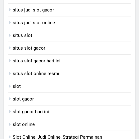
situs judi slot gacor
situs judi slot online
situs slot
situs slot gacor
situs slot gacor hari ini
situs slot online resmi
slot
slot gacor
slot gacor hari ini
slot online
Slot Online, Judi Online, Strategi Permainan