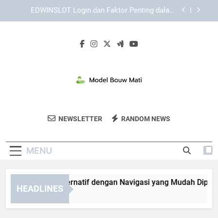
Skip
Login Edwinslot dengan Sistem Responsif untuk
to
Pengguna Mobile yang Mengutamakan Akses
Praktis
content
Lebah4D Login Terbaru dengan Tampilan yang
Lebih Responsif
TIARA4D Link Alternatif dengan Navigasi yang
Mudah Dipahami
EDWINSLOT Login dan Faktor Penting dalam
Menjaga Kelancaran Akses
Login Edwinslot dengan Sistem Responsif untuk
Pengguna Mobile yang Mengutamakan Akses
Model Bouw
Praktis
Eksplorasi Model Konstruksi Dan Miniatur
Lebah4D Login Terbaru dengan Tampilan yang
NEWSLETTER
RANDOM NEWS
Mati
Lebih Responsif
Dari Model Bouw Mati. Hobi Untuk Semua
Usia.
MENU
ARA4D Link Alternatif dengan Navigasi yang Mudah Dipahami
HEADLINES
Weeks Ago