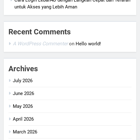
Cara Login Lebah4D dengan Langkah Cepat dan Terarah
untuk Akses yang Lebih Aman
Recent Comments
A WordPress Commenter
on
Hello world!
Archives
July 2026
June 2026
May 2026
April 2026
March 2026