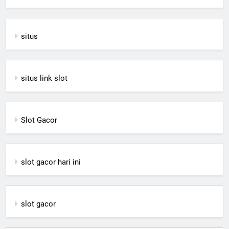
situs
situs link slot
Slot
G
acor
slot gacor hari ini
slot gacor