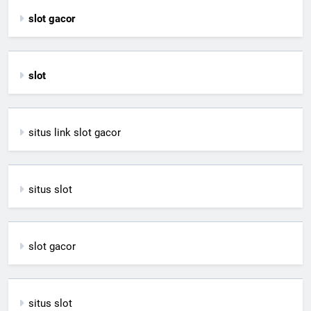
slot gacor
slot
situs link slot gacor
situs slot
slot gacor
situs slot