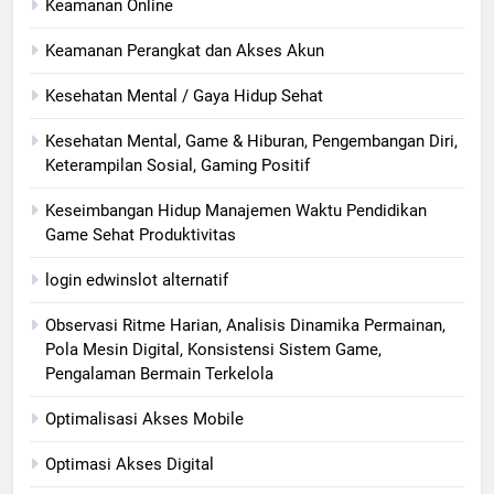
Keamanan Online
Keamanan Perangkat dan Akses Akun
Kesehatan Mental / Gaya Hidup Sehat
Kesehatan Mental, Game & Hiburan, Pengembangan Diri,
Keterampilan Sosial, Gaming Positif
Keseimbangan Hidup Manajemen Waktu Pendidikan
Game Sehat Produktivitas
login edwinslot alternatif
Observasi Ritme Harian, Analisis Dinamika Permainan,
Pola Mesin Digital, Konsistensi Sistem Game,
Pengalaman Bermain Terkelola
Optimalisasi Akses Mobile
Optimasi Akses Digital