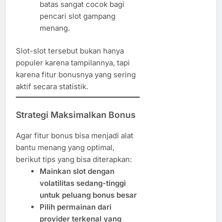
batas sangat cocok bagi
pencari slot gampang
menang.
Slot-slot tersebut bukan hanya
populer karena tampilannya, tapi
karena fitur bonusnya yang sering
aktif secara statistik.
Strategi Maksimalkan Bonus
Agar fitur bonus bisa menjadi alat
bantu menang yang optimal,
berikut tips yang bisa diterapkan:
Mainkan slot dengan
volatilitas sedang-tinggi
untuk peluang bonus besar
Pilih permainan dari
provider terkenal yang