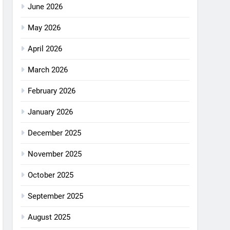
June 2026
May 2026
April 2026
March 2026
February 2026
January 2026
December 2025
November 2025
October 2025
September 2025
August 2025