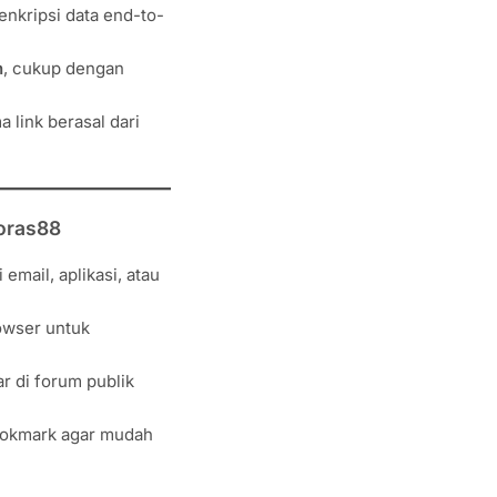
enkripsi data end-to-
n
, cukup dengan
a link berasal dari
oras88
 email, aplikasi, atau
owser untuk
r di forum publik
okmark agar mudah