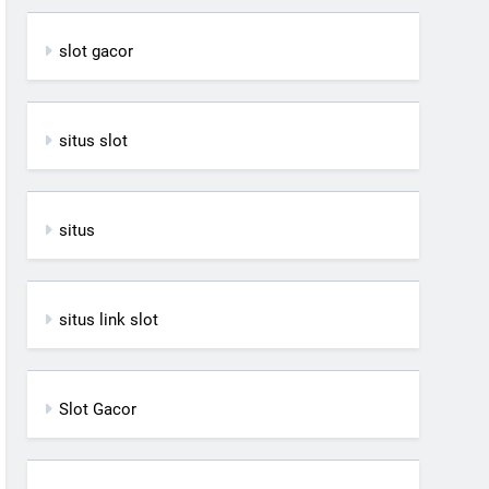
slot gacor
situs slot
situs
situs link slot
Slot
G
acor