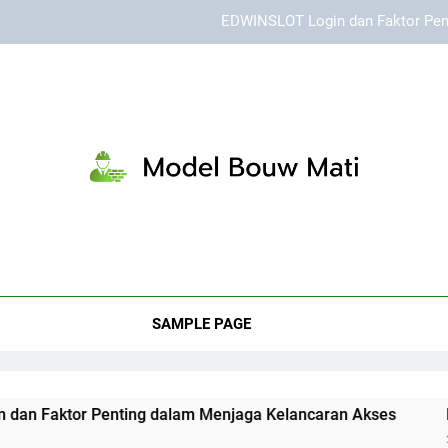
EDWINSLOT Login dan Faktor Pen
Login Edwinslot dengan Sistem Responsif untuk Pengguna Mob
Lebah4D Login Terbaru 
TIARA4D Link Alternatif
EDWINSLOT Login dan Faktor Pen
Login Edwinslot dengan Sistem Responsif untuk Pengguna Mob
el Bouw Mati
 Model Konstruksi Dan Miniatur Dari Model Bouw Mati. Hobi U
Lebah4D Login Terbaru 
SAMPLE PAGE
 Penting dalam Menjaga Kelancaran Akses
Login Edwin
2 Months Ago