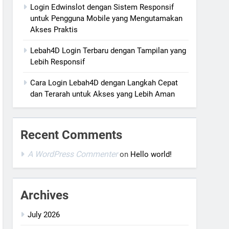
Login Edwinslot dengan Sistem Responsif
untuk Pengguna Mobile yang Mengutamakan
Akses Praktis
Lebah4D Login Terbaru dengan Tampilan yang
Lebih Responsif
Cara Login Lebah4D dengan Langkah Cepat
dan Terarah untuk Akses yang Lebih Aman
Recent Comments
A WordPress Commenter
on
Hello world!
Archives
July 2026