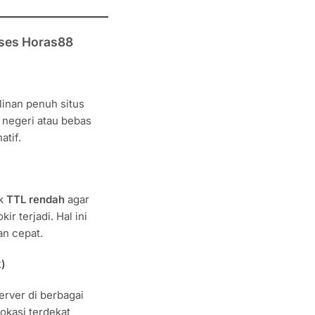
kses Horas88
inan penuh situs
 negeri atau bebas
atif.
uk
TTL rendah
agar
ir terjadi. Hal ini
an cepat.
)
rver di berbagai
kasi terdekat