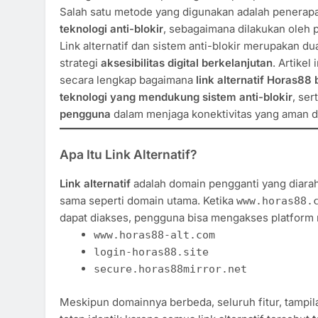
Salah satu metode yang digunakan adalah penera
teknologi anti-blokir
, sebagaimana dilakukan oleh 
Link alternatif dan sistem anti-blokir merupakan du
strategi
aksesibilitas digital berkelanjutan
. Artike
secara lengkap bagaimana
link alternatif Horas88 
teknologi yang mendukung sistem anti-blokir
, ser
pengguna
dalam menjaga konektivitas yang aman da
Apa Itu Link Alternatif?
Link alternatif
adalah domain pengganti yang diara
sama seperti domain utama. Ketika
www.horas88.
dapat diakses, pengguna bisa mengakses platform me
www.horas88-alt.com
login-horas88.site
secure.horas88mirror.net
Meskipun domainnya berbeda, seluruh fitur, tampila