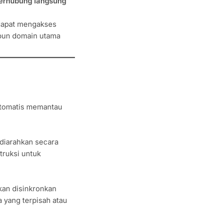
erhubung langsung
dapat mengakses
ipun domain utama
otomatis memantau
 diarahkan secara
truksi untuk
akan disinkronkan
a yang terpisah atau