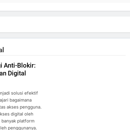
al
 Anti-Blokir:
n Digital
njadi solusi efektif
ajari bagaimana
itas akses pengguna.
ses digital oleh
, banyak platform
 oleh penggunanya.