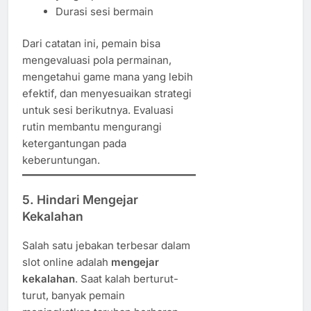
Durasi sesi bermain
Dari catatan ini, pemain bisa
mengevaluasi pola permainan,
mengetahui game mana yang lebih
efektif, dan menyesuaikan strategi
untuk sesi berikutnya. Evaluasi
rutin membantu mengurangi
ketergantungan pada
keberuntungan.
5. Hindari Mengejar
Kekalahan
Salah satu jebakan terbesar dalam
slot online adalah
mengejar
kekalahan
. Saat kalah berturut-
turut, banyak pemain