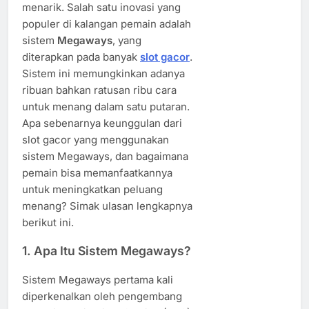
menarik. Salah satu inovasi yang
populer di kalangan pemain adalah
sistem
Megaways
, yang
diterapkan pada banyak
slot gacor
.
Sistem ini memungkinkan adanya
ribuan bahkan ratusan ribu cara
untuk menang dalam satu putaran.
Apa sebenarnya keunggulan dari
slot gacor yang menggunakan
sistem Megaways, dan bagaimana
pemain bisa memanfaatkannya
untuk meningkatkan peluang
menang? Simak ulasan lengkapnya
berikut ini.
1.
Apa Itu Sistem Megaways?
Sistem Megaways pertama kali
diperkenalkan oleh pengembang