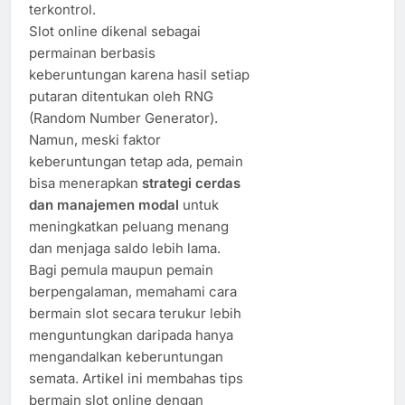
terkontrol.
Slot online dikenal sebagai
permainan berbasis
keberuntungan karena hasil setiap
putaran ditentukan oleh RNG
(Random Number Generator).
Namun, meski faktor
keberuntungan tetap ada, pemain
bisa menerapkan
strategi cerdas
dan manajemen modal
untuk
meningkatkan peluang menang
dan menjaga saldo lebih lama.
Bagi pemula maupun pemain
berpengalaman, memahami cara
bermain slot secara terukur lebih
menguntungkan daripada hanya
mengandalkan keberuntungan
semata. Artikel ini membahas tips
bermain slot online dengan