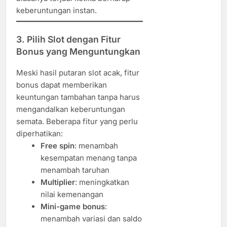
keberuntungan instan.
3. Pilih Slot dengan Fitur
Bonus yang Menguntungkan
Meski hasil putaran slot acak, fitur
bonus dapat memberikan
keuntungan tambahan tanpa harus
mengandalkan keberuntungan
semata. Beberapa fitur yang perlu
diperhatikan:
Free spin
: menambah
kesempatan menang tanpa
menambah taruhan
Multiplier
: meningkatkan
nilai kemenangan
Mini-game bonus
:
menambah variasi dan saldo