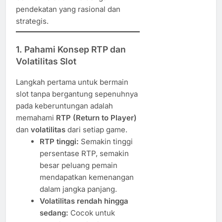
pendekatan yang rasional dan
strategis.
1. Pahami Konsep RTP dan
Volatilitas Slot
Langkah pertama untuk bermain
slot tanpa bergantung sepenuhnya
pada keberuntungan adalah
memahami
RTP (Return to Player)
dan
volatilitas
dari setiap game.
RTP tinggi:
Semakin tinggi
persentase RTP, semakin
besar peluang pemain
mendapatkan kemenangan
dalam jangka panjang.
Volatilitas rendah hingga
sedang:
Cocok untuk