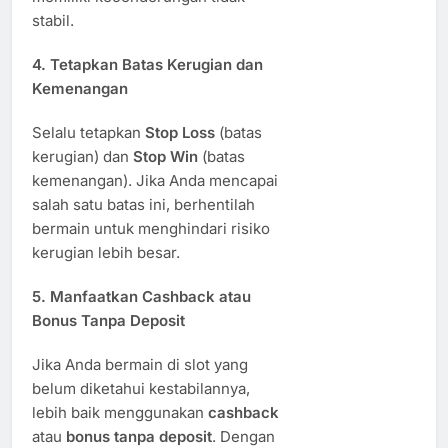
stabil.
4.
Tetapkan Batas Kerugian dan
Kemenangan
Selalu tetapkan
Stop Loss
(batas
kerugian) dan
Stop Win
(batas
kemenangan). Jika Anda mencapai
salah satu batas ini, berhentilah
bermain untuk menghindari risiko
kerugian lebih besar.
5.
Manfaatkan Cashback atau
Bonus Tanpa Deposit
Jika Anda bermain di slot yang
belum diketahui kestabilannya,
lebih baik menggunakan
cashback
atau
bonus tanpa deposit
. Dengan