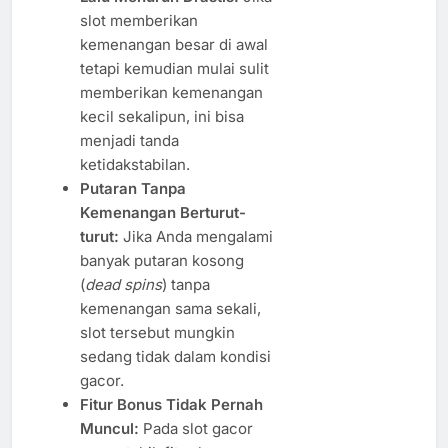
slot memberikan
kemenangan besar di awal
tetapi kemudian mulai sulit
memberikan kemenangan
kecil sekalipun, ini bisa
menjadi tanda
ketidakstabilan.
Putaran Tanpa
Kemenangan Berturut-
turut:
Jika Anda mengalami
banyak putaran kosong
(
dead spins
) tanpa
kemenangan sama sekali,
slot tersebut mungkin
sedang tidak dalam kondisi
gacor.
Fitur Bonus Tidak Pernah
Muncul:
Pada slot gacor