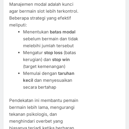
Manajemen modal adalah kunci
agar bermain slot lebih terkontrol.
Beberapa strategi yang efektif
meliputi:
Menentukan
batas modal
sebelum bermain dan tidak
melebihi jumlah tersebut
Mengatur
stop loss
(batas
kerugian) dan
stop win
(target kemenangan)
Memulai dengan
taruhan
kecil
dan menyesuaikan
secara bertahap
Pendekatan ini membantu pemain
bermain lebih lama, mengurangi
tekanan psikologis, dan
menghindari overbet yang
biasanya terjadi ketika berharap