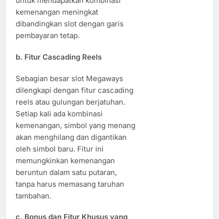
untuk mendapatkan kombinasi
kemenangan meningkat
dibandingkan slot dengan garis
pembayaran tetap.
b. Fitur Cascading Reels
Sebagian besar slot Megaways
dilengkapi dengan fitur cascading
reels atau gulungan berjatuhan.
Setiap kali ada kombinasi
kemenangan, simbol yang menang
akan menghilang dan digantikan
oleh simbol baru. Fitur ini
memungkinkan kemenangan
beruntun dalam satu putaran,
tanpa harus memasang taruhan
tambahan.
c. Bonus dan Fitur Khusus yang