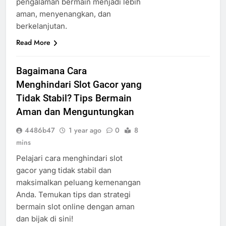
pengalaman bermain menjadi lebih
aman, menyenangkan, dan
berkelanjutan.
Read More
Bagaimana Cara
Menghindari Slot Gacor yang
Tidak Stabil? Tips Bermain
Aman dan Menguntungkan
4486b47
1 year ago
0
8
mins
Pelajari cara menghindari slot
gacor yang tidak stabil dan
maksimalkan peluang kemenangan
Anda. Temukan tips dan strategi
bermain slot online dengan aman
dan bijak di sini!