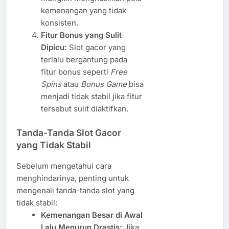
kemenangan yang tidak
konsisten.
Fitur Bonus yang Sulit
Dipicu:
Slot gacor yang
terlalu bergantung pada
fitur bonus seperti
Free
Spins
atau
Bonus Game
bisa
menjadi tidak stabil jika fitur
tersebut sulit diaktifkan.
Tanda-Tanda Slot Gacor
yang Tidak Stabil
Sebelum mengetahui cara
menghindarinya, penting untuk
mengenali tanda-tanda slot yang
tidak stabil:
Kemenangan Besar di Awal
Lalu Menurun Drastis:
Jika