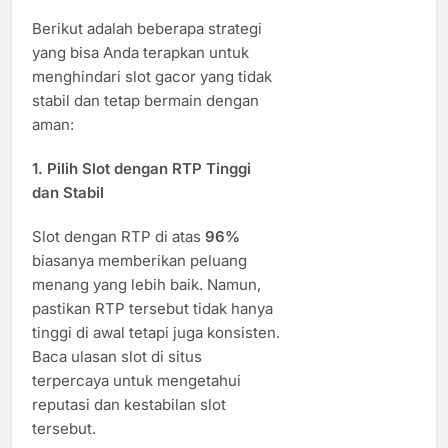
Berikut adalah beberapa strategi
yang bisa Anda terapkan untuk
menghindari slot gacor yang tidak
stabil dan tetap bermain dengan
aman:
1.
Pilih Slot dengan RTP Tinggi
dan Stabil
Slot dengan RTP di atas
96%
biasanya memberikan peluang
menang yang lebih baik. Namun,
pastikan RTP tersebut tidak hanya
tinggi di awal tetapi juga konsisten.
Baca ulasan slot di situs
terpercaya untuk mengetahui
reputasi dan kestabilan slot
tersebut.