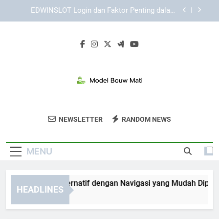
Skip
Login Edwinslot dengan Sistem Responsif untuk
to
Pengguna Mobile yang Mengutamakan Akses
Praktis
content
Lebah4D Login Terbaru dengan Tampilan yang
Lebih Responsif
TIARA4D Link Alternatif dengan Navigasi yang
Mudah Dipahami
EDWINSLOT Login dan Faktor Penting dalam
Menjaga Kelancaran Akses
Login Edwinslot dengan Sistem Responsif untuk
Pengguna Mobile yang Mengutamakan Akses
Model Bouw
Praktis
Eksplorasi Model Konstruksi Dan Miniatur
Lebah4D Login Terbaru dengan Tampilan yang
NEWSLETTER
RANDOM NEWS
Mati
Lebih Responsif
Dari Model Bouw Mati. Hobi Untuk Semua
Usia.
MENU
ARA4D Link Alternatif dengan Navigasi yang Mudah Dipahami
HEADLINES
Weeks Ago