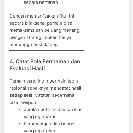
secara bertahap
Dengan memanfaatkan fitur ini
secara bijaksana, pemain bisa
memaksimalkan peluang menang
dengan strategi, bukan hanya
menunggu hoki datang.
4. Catat Pola Permainan dan
Evaluasi Hasil
Pemain yang ingin bermain lebih
rasional sebaiknya
mencatat hasil
setiap sesi
. Catatan sederhana
bisa meliputi:
Jumlah putaran dan taruhan
yang digunakan
Kemenangan dan bonus
yang diperoleh