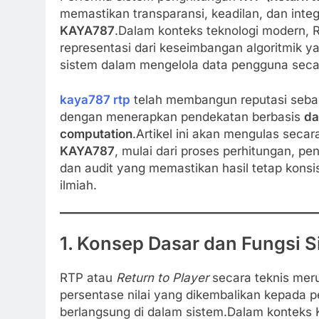
memastikan transparansi, keadilan, dan integr
KAYA787
.Dalam konteks teknologi modern, R
representasi dari keseimbangan algoritmik yan
sistem dalam mengelola data pengguna secara
kaya787 rtp
telah membangun reputasi seba
dengan menerapkan pendekatan berbasis
da
computation
.Artikel ini akan mengulas sec
KAYA787
, mulai dari proses perhitungan, p
dan audit yang memastikan hasil tetap kons
ilmiah.
1. Konsep Dasar dan Fungsi 
RTP atau
Return to Player
secara teknis mer
persentase nilai yang dikembalikan kepada p
berlangsung di dalam sistem.Dalam konteks 