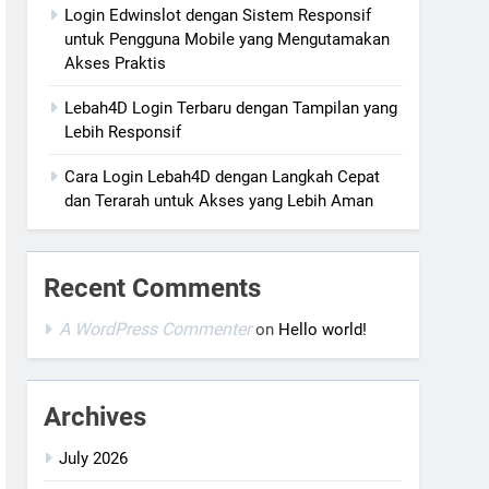
Login Edwinslot dengan Sistem Responsif
untuk Pengguna Mobile yang Mengutamakan
Akses Praktis
Lebah4D Login Terbaru dengan Tampilan yang
Lebih Responsif
Cara Login Lebah4D dengan Langkah Cepat
dan Terarah untuk Akses yang Lebih Aman
Recent Comments
A WordPress Commenter
on
Hello world!
Archives
July 2026