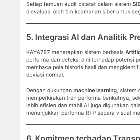
Setiap temuan audit dicatat dalam sistem
SI
dievaluasi oleh tim keamanan siber untuk sege
5. Integrasi AI dan Analitik P
KAYA787 menerapkan sistem berbasis
Artifi
performa dan deteksi dini terhadap potensi 
membaca pola historis hasil dan mengidentif
deviasi normal.
Dengan dukungan
machine learning
, sistem
memperkirakan tren performa berikutnya, se
lebih efisien dan stabil.AI juga digunakan 
menunjukkan performa RTP secara visual mela
6. Komitmen terhadap Transpa