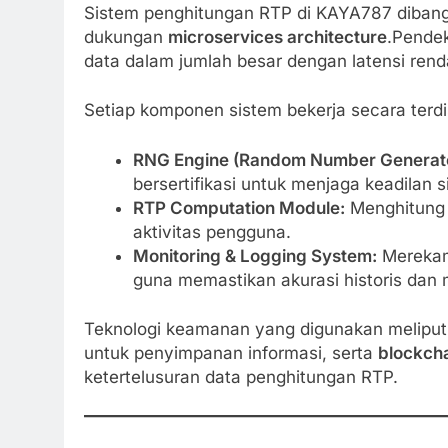
Sistem penghitungan RTP di KAYA787 dibang
dukungan
microservices architecture
.Pende
data dalam jumlah besar dengan latensi rendah
Setiap komponen sistem bekerja secara terdi
RNG Engine (Random Number Generato
bersertifikasi untuk menjaga keadilan s
RTP Computation Module:
Menghitung p
aktivitas pengguna.
Monitoring & Logging System:
Merekam
guna memastikan akurasi historis dan 
Teknologi keamanan yang digunakan meliput
untuk penyimpanan informasi, serta
blockcha
ketertelusuran data penghitungan RTP.