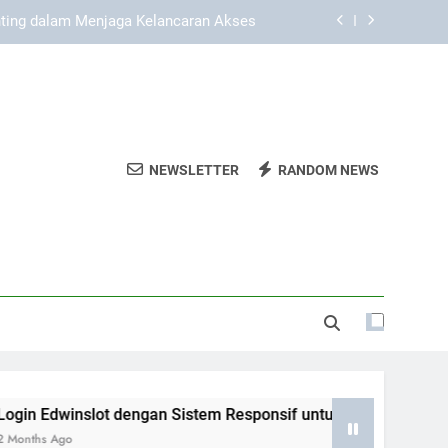
ting dalam Menjaga Kelancaran Akses
ile yang Mengutamakan Akses Praktis
dengan Tampilan yang Lebih Responsif
 dengan Navigasi yang Mudah Dipahami
NEWSLETTER
RANDOM NEWS
ting dalam Menjaga Kelancaran Akses
ile yang Mengutamakan Akses Praktis
ntuk Semua Usia.
dengan Tampilan yang Lebih Responsif
lot dengan Sistem Responsif untuk Pengguna Mobile yang M