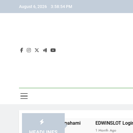
Skip
August 6, 2026
3:58:55 PM
to
content
Mod
Eksplorasi
asi yang Mudah Dipahami
EDWINSLOT Login dan Faktor 
1 Month Ago
HEADLINES