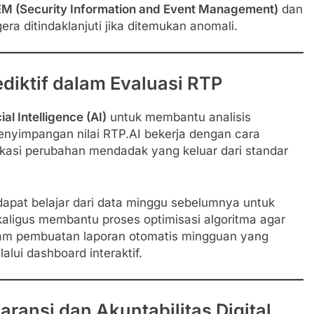
EM (Security Information and Event Management)
dan
ra ditindaklanjuti jika ditemukan anomali.
rediktif dalam Evaluasi RTP
cial Intelligence (AI)
untuk membantu analisis
penyimpangan nilai RTP.AI bekerja dengan cara
ikasi perubahan mendadak yang keluar dari standar
 dapat belajar dari data minggu sebelumnya untuk
kaligus membantu proses optimisasi algoritma agar
dalam pembuatan laporan otomatis mingguan yang
lui dashboard interaktif.
ransi dan Akuntabilitas Digital