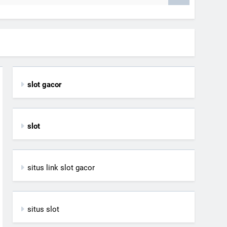
slot gacor
slot
situs link slot gacor
situs slot