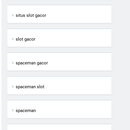
situs slot gacor
slot gacor
spaceman gacor
spaceman slot
spaceman