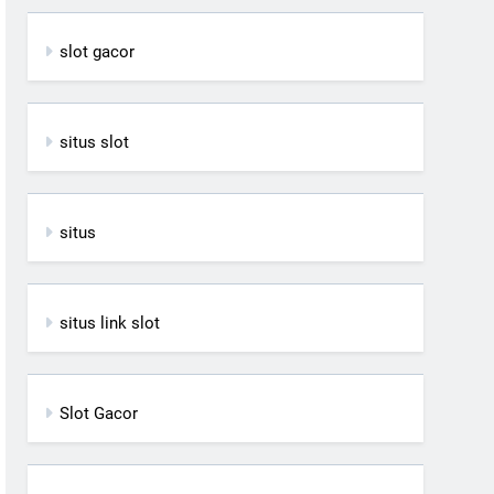
slot gacor
situs slot
situs
situs link slot
Slot
G
acor