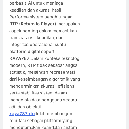
berbasis AI untuk menjaga
keadilan dan akurasi hasil.
Performa sistem penghitungan
RTP (Return to Player)
merupakan
aspek penting dalam memastikan
transparansi, keadilan, dan
integritas operasional suatu
platform digital seperti
KAYA787
.Dalam konteks teknologi
modern, RTP tidak sekadar angka
statistik, melainkan representasi
dari keseimbangan algoritmik yang
mencerminkan akurasi, efisiensi,
serta stabilitas sistem dalam
mengelola data pengguna secara
adil dan objektif.
kaya787 rtp
telah membangun
reputasi sebagai platform yang
mengutamakan keandalan sistem