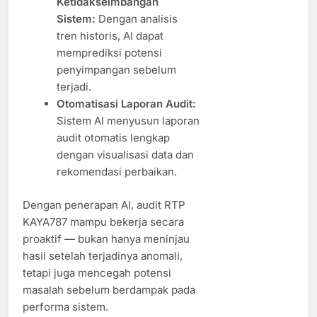
Ketidakseimbangan
Sistem:
Dengan analisis
tren historis, AI dapat
memprediksi potensi
penyimpangan sebelum
terjadi.
Otomatisasi Laporan Audit:
Sistem AI menyusun laporan
audit otomatis lengkap
dengan visualisasi data dan
rekomendasi perbaikan.
Dengan penerapan AI, audit RTP
KAYA787 mampu bekerja secara
proaktif — bukan hanya meninjau
hasil setelah terjadinya anomali,
tetapi juga mencegah potensi
masalah sebelum berdampak pada
performa sistem.