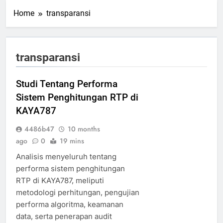
Home
transparansi
transparansi
Studi Tentang Performa
Sistem Penghitungan RTP di
KAYA787
4486b47
10 months
ago
0
19 mins
Analisis menyeluruh tentang
performa sistem penghitungan
RTP di KAYA787, meliputi
metodologi perhitungan, pengujian
performa algoritma, keamanan
data, serta penerapan audit