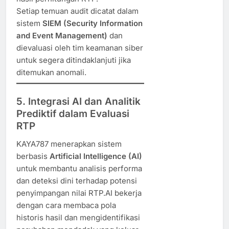
Setiap temuan audit dicatat dalam
sistem
SIEM (Security Information
and Event Management)
dan
dievaluasi oleh tim keamanan siber
untuk segera ditindaklanjuti jika
ditemukan anomali.
5. Integrasi AI dan Analitik
Prediktif dalam Evaluasi
RTP
KAYA787 menerapkan sistem
berbasis
Artificial Intelligence (AI)
untuk membantu analisis performa
dan deteksi dini terhadap potensi
penyimpangan nilai RTP.AI bekerja
dengan cara membaca pola
historis hasil dan mengidentifikasi