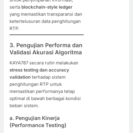
serta
blockchain-style ledger
yang memastikan transparansi dan
ketertelusuran data penghitungan
RTP.
3. Pengujian Performa dan
Validasi Akurasi Algoritma
KAYA787 secara rutin melakukan
stress testing dan accuracy
validation
terhadap sistem
penghitungan RTP untuk
memastikan performanya tetap
optimal di bawah berbagai kondisi
beban sistem.
a. Pengujian Kinerja
(Performance Testing)