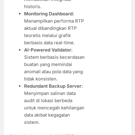
historis.
Monitoring Dashboard:
Menampilkan performa RTP
aktual dibandingkan RTP
teoretis melalui grafik
berbasis data real-time.
AI-Powered Validator:
Sistem berbasis kecerdasan
buatan yang memindai
anomali atau pola data yang
tidak konsisten.
Redundant Backup Server:
Menyimpan salinan data
audit di lokasi berbeda
untuk mencegah kehilangan
data akibat kegagalan
sistem.