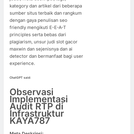
kategory dan artikel dari beberapa
sumber situs terbaik dan rangkum
dengan gaya penulisan seo
friendly mengikuti E-E-A-T
principles serta bebas dari
plagiarism, unsur judi slot gacor
maxwin dan sejenisnya dan ai
detector dan bermanfaat bagi user
experience.
ChatGPT said:
Observasi
Implementasi
Audit RTP di
Infrastruktur
KAYA787
Meta Deskripsi: