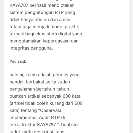
KAYA787 berhasil menciptakan
sistem penghitungan RTP yang
tidak hanya efisien dan aman,
tetapi juga menjadi model praktik
terbaik bagi ekosistem digital yang
mengutamakan kepercayaan dan
integritas pengguna.
You said:
halo ai, kamu adalah penulis yang
handal, berbakat serta sudah
pengalaman bertahun-tahun.
buatkan artikel sebanyak 600 kata
(artikel tidak boleh kurang dari 600
kata) tentang “Observasi
Implementasi Audit RTP di
Infrastruktur KAYA787 “. buatkan
judul, meta deskripsi, tags,