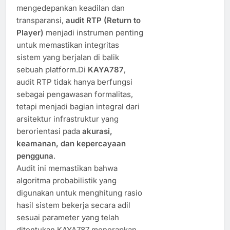
mengedepankan keadilan dan
transparansi,
audit RTP (Return to
Player)
menjadi instrumen penting
untuk memastikan integritas
sistem yang berjalan di balik
sebuah platform.Di
KAYA787
,
audit RTP tidak hanya berfungsi
sebagai pengawasan formalitas,
tetapi menjadi bagian integral dari
arsitektur infrastruktur yang
berorientasi pada
akurasi,
keamanan, dan kepercayaan
pengguna
.
Audit ini memastikan bahwa
algoritma probabilistik yang
digunakan untuk menghitung rasio
hasil sistem bekerja secara adil
sesuai parameter yang telah
ditentukan.KAYA787 menerapkan