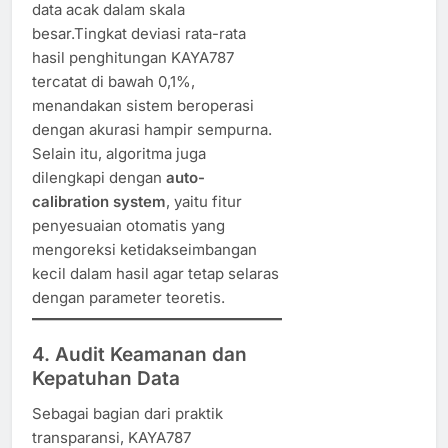
data acak dalam skala
besar.Tingkat deviasi rata-rata
hasil penghitungan KAYA787
tercatat di bawah 0,1%,
menandakan sistem beroperasi
dengan akurasi hampir sempurna.
Selain itu, algoritma juga
dilengkapi dengan
auto-
calibration system
, yaitu fitur
penyesuaian otomatis yang
mengoreksi ketidakseimbangan
kecil dalam hasil agar tetap selaras
dengan parameter teoretis.
4. Audit Keamanan dan
Kepatuhan Data
Sebagai bagian dari praktik
transparansi, KAYA787