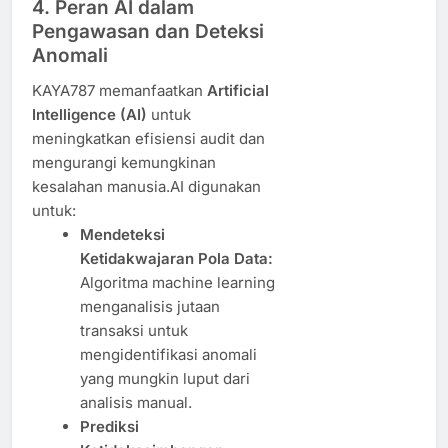
4. Peran AI dalam
Pengawasan dan Deteksi
Anomali
KAYA787 memanfaatkan
Artificial
Intelligence (AI)
untuk
meningkatkan efisiensi audit dan
mengurangi kemungkinan
kesalahan manusia.AI digunakan
untuk:
Mendeteksi
Ketidakwajaran Pola Data:
Algoritma machine learning
menganalisis jutaan
transaksi untuk
mengidentifikasi anomali
yang mungkin luput dari
analisis manual.
Prediksi