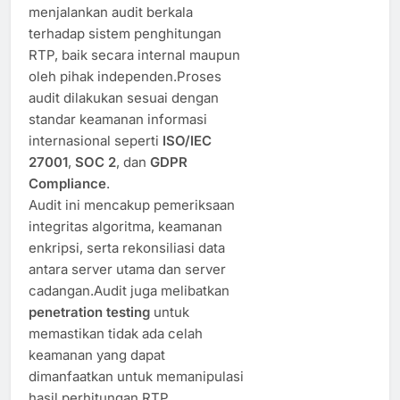
menjalankan audit berkala
terhadap sistem penghitungan
RTP, baik secara internal maupun
oleh pihak independen.Proses
audit dilakukan sesuai dengan
standar keamanan informasi
internasional seperti
ISO/IEC
27001
,
SOC 2
, dan
GDPR
Compliance
.
Audit ini mencakup pemeriksaan
integritas algoritma, keamanan
enkripsi, serta rekonsiliasi data
antara server utama dan server
cadangan.Audit juga melibatkan
penetration testing
untuk
memastikan tidak ada celah
keamanan yang dapat
dimanfaatkan untuk memanipulasi
hasil perhitungan RTP.