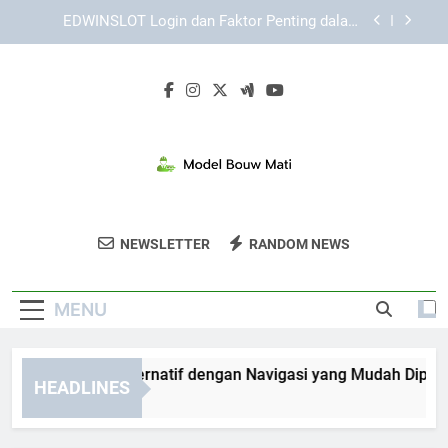
Skip
Login Edwinslot dengan Sistem Responsif untuk
to
Pengguna Mobile yang Mengutamakan Akses
Praktis
content
Lebah4D Login Terbaru dengan Tampilan yang
Lebih Responsif
TIARA4D Link Alternatif dengan Navigasi yang
Mudah Dipahami
EDWINSLOT Login dan Faktor Penting dalam
Menjaga Kelancaran Akses
Login Edwinslot dengan Sistem Responsif untuk
Pengguna Mobile yang Mengutamakan Akses
Model Bouw
Praktis
Eksplorasi Model Konstruksi Dan Miniatur
Lebah4D Login Terbaru dengan Tampilan yang
NEWSLETTER
RANDOM NEWS
Mati
Lebih Responsif
Dari Model Bouw Mati. Hobi Untuk Semua
Usia.
MENU
IARA4D Link Alternatif dengan Navigasi yang Mudah Dipaham
HEADLINES
 Weeks Ago