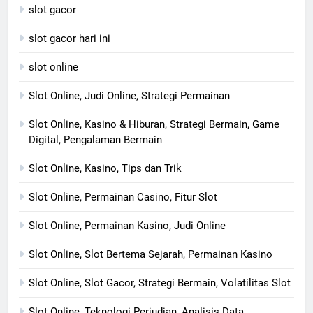
slot gacor
slot gacor hari ini
slot online
Slot Online, Judi Online, Strategi Permainan
Slot Online, Kasino & Hiburan, Strategi Bermain, Game
Digital, Pengalaman Bermain
Slot Online, Kasino, Tips dan Trik
Slot Online, Permainan Casino, Fitur Slot
Slot Online, Permainan Kasino, Judi Online
Slot Online, Slot Bertema Sejarah, Permainan Kasino
Slot Online, Slot Gacor, Strategi Bermain, Volatilitas Slot
Slot Online, Teknologi Perjudian, Analisis Data