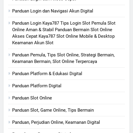
Panduan Login dan Navigasi Akun Digital
Panduan Login Kaya787 Tips Login Slot Pemula Slot
Online Aman & Stabil Panduan Bermain Slot Online
Akses Cepat Kaya787 Slot Online Mobile & Desktop
Keamanan Akun Slot
Panduan Pemula, Tips Slot Online, Strategi Bermain,
Keamanan Bermain, Slot Online Terpercaya
Panduan Platform & Edukasi Digital
Panduan Platform Digital
Panduan Slot Online
Panduan Slot, Game Online, Tips Bermain
Panduan, Perjudian Online, Keamanan Digital