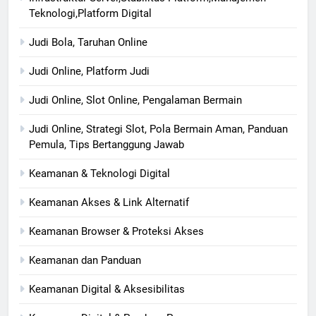
Teknologi,Platform Digital
Judi Bola, Taruhan Online
Judi Online, Platform Judi
Judi Online, Slot Online, Pengalaman Bermain
Judi Online, Strategi Slot, Pola Bermain Aman, Panduan
Pemula, Tips Bertanggung Jawab
Keamanan & Teknologi Digital
Keamanan Akses & Link Alternatif
Keamanan Browser & Proteksi Akses
Keamanan dan Panduan
Keamanan Digital & Aksesibilitas