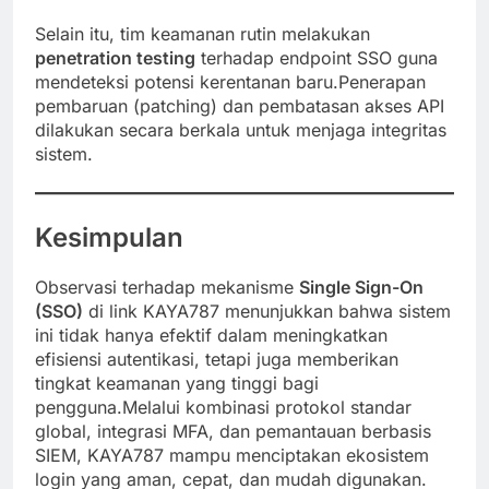
Selain itu, tim keamanan rutin melakukan
penetration testing
terhadap endpoint SSO guna
mendeteksi potensi kerentanan baru.Penerapan
pembaruan (patching) dan pembatasan akses API
dilakukan secara berkala untuk menjaga integritas
sistem.
Kesimpulan
Observasi terhadap mekanisme
Single Sign-On
(SSO)
di link KAYA787 menunjukkan bahwa sistem
ini tidak hanya efektif dalam meningkatkan
efisiensi autentikasi, tetapi juga memberikan
tingkat keamanan yang tinggi bagi
pengguna.Melalui kombinasi protokol standar
global, integrasi MFA, dan pemantauan berbasis
SIEM, KAYA787 mampu menciptakan ekosistem
login yang aman, cepat, dan mudah digunakan.