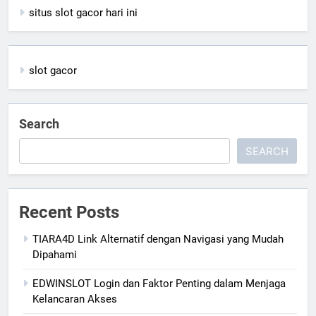
situs slot gacor hari ini
slot gacor
Search
SEARCH
Recent Posts
TIARA4D Link Alternatif dengan Navigasi yang Mudah
Dipahami
EDWINSLOT Login dan Faktor Penting dalam Menjaga
Kelancaran Akses