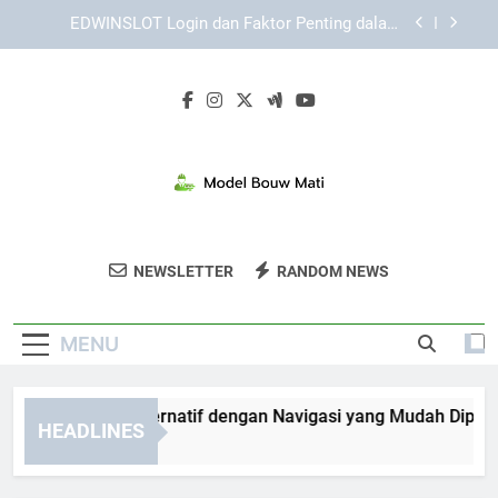
Skip
Login Edwinslot dengan Sistem Responsif untuk
to
Pengguna Mobile yang Mengutamakan Akses
Praktis
content
Lebah4D Login Terbaru dengan Tampilan yang
Lebih Responsif
TIARA4D Link Alternatif dengan Navigasi yang
Mudah Dipahami
EDWINSLOT Login dan Faktor Penting dalam
Menjaga Kelancaran Akses
Login Edwinslot dengan Sistem Responsif untuk
Pengguna Mobile yang Mengutamakan Akses
Model Bouw
Praktis
Eksplorasi Model Konstruksi Dan Miniatur
Lebah4D Login Terbaru dengan Tampilan yang
NEWSLETTER
RANDOM NEWS
Mati
Lebih Responsif
Dari Model Bouw Mati. Hobi Untuk Semua
Usia.
MENU
ARA4D Link Alternatif dengan Navigasi yang Mudah Dipahami
HEADLINES
eeks Ago