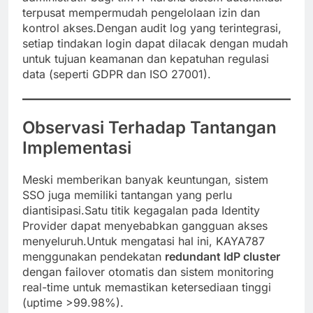
terpusat mempermudah pengelolaan izin dan
kontrol akses.Dengan audit log yang terintegrasi,
setiap tindakan login dapat dilacak dengan mudah
untuk tujuan keamanan dan kepatuhan regulasi
data (seperti GDPR dan ISO 27001).
Observasi Terhadap Tantangan
Implementasi
Meski memberikan banyak keuntungan, sistem
SSO juga memiliki tantangan yang perlu
diantisipasi.Satu titik kegagalan pada Identity
Provider dapat menyebabkan gangguan akses
menyeluruh.Untuk mengatasi hal ini, KAYA787
menggunakan pendekatan
redundant IdP cluster
dengan failover otomatis dan sistem monitoring
real-time untuk memastikan ketersediaan tinggi
(uptime >99.98%).