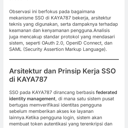
Observasi ini berfokus pada bagaimana
mekanisme SSO di KAYA787 bekerja, arsitektur
teknis yang digunakan, serta dampaknya terhadap
keamanan dan kenyamanan pengguna.Analisis
juga mencakup standar protokol yang mendasari
sistem, seperti OAuth 2.0, OpenID Connect, dan
SAML (Security Assertion Markup Language).
Arsitektur dan Prinsip Kerja SSO
di KAYA787
SSO pada KAYA787 dirancang berbasis
federated
identity management
, di mana satu sistem pusat
bertugas memverifikasi identitas pengguna
sebelum memberikan akses ke layanan
lainnya.Ketika pengguna login, sistem akan
membuat token autentikasi yang terenkripsi dan