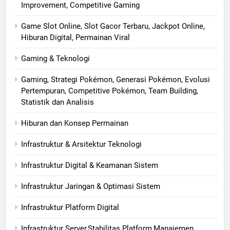
Improvement, Competitive Gaming
Game Slot Online, Slot Gacor Terbaru, Jackpot Online,
Hiburan Digital, Permainan Viral
Gaming & Teknologi
Gaming, Strategi Pokémon, Generasi Pokémon, Evolusi
Pertempuran, Competitive Pokémon, Team Building,
Statistik dan Analisis
Hiburan dan Konsep Permainan
Infrastruktur & Arsitektur Teknologi
Infrastruktur Digital & Keamanan Sistem
Infrastruktur Jaringan & Optimasi Sistem
Infrastruktur Platform Digital
Infrastruktur Server,Stabilitas Platform,Manajemen