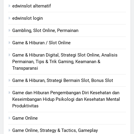
edwinslot alternatif
edwinslot login
Gambling, Slot Online, Permainan
Game & Hiburan / Slot Online
Game & Hiburan Digital, Strategi Slot Online, Analisis
Permainan, Tips & Trik Gaming, Keamanan &
Transparansi
Game & Hiburan, Strategi Bermain Slot, Bonus Slot
Game dan Hiburan Pengembangan Diri Kesehatan dan
Keseimbangan Hidup Psikologi dan Kesehatan Mental
Produktivitas
Game Online
Game Online, Strategy & Tactics, Gameplay