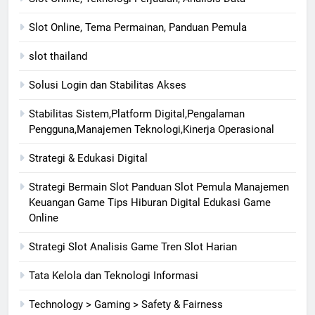
Slot Online, Tema Permainan, Panduan Pemula
slot thailand
Solusi Login dan Stabilitas Akses
Stabilitas Sistem,Platform Digital,Pengalaman
Pengguna,Manajemen Teknologi,Kinerja Operasional
Strategi & Edukasi Digital
Strategi Bermain Slot Panduan Slot Pemula Manajemen
Keuangan Game Tips Hiburan Digital Edukasi Game
Online
Strategi Slot Analisis Game Tren Slot Harian
Tata Kelola dan Teknologi Informasi
Technology > Gaming > Safety & Fairness