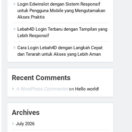
Login Edwinslot dengan Sistem Responsif
untuk Pengguna Mobile yang Mengutamakan
Akses Praktis
Lebah4D Login Terbaru dengan Tampilan yang
Lebih Responsif
Cara Login Lebah4D dengan Langkah Cepat
dan Terarah untuk Akses yang Lebih Aman
Recent Comments
A WordPress Commenter
on
Hello world!
Archives
July 2026