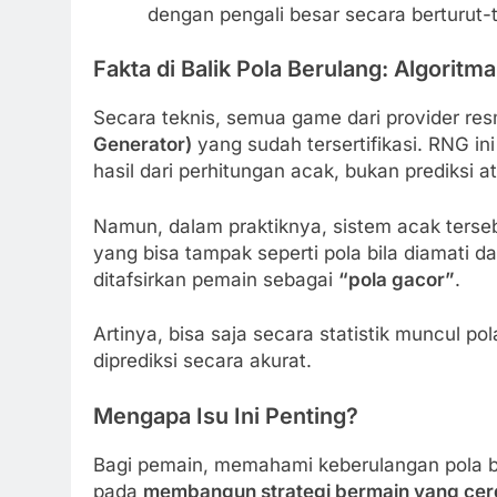
dengan pengali besar secara berturut-
Fakta di Balik Pola Berulang: Algoritma 
Secara teknis, semua game dari provider res
Generator)
yang sudah tersertifikasi. RNG i
hasil dari perhitungan acak, bukan prediksi a
Namun, dalam praktiknya, sistem acak terse
yang bisa tampak seperti pola bila diamati d
ditafsirkan pemain sebagai
“pola gacor”
.
Artinya, bisa saja secara statistik muncul po
diprediksi secara akurat.
Mengapa Isu Ini Penting?
Bagi pemain, memahami keberulangan pola bu
pada
membangun strategi bermain yang cer