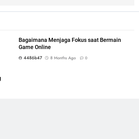
Bagaimana Menjaga Fokus saat Bermain
Game Online
4486b47
8 Months Ago
0
g