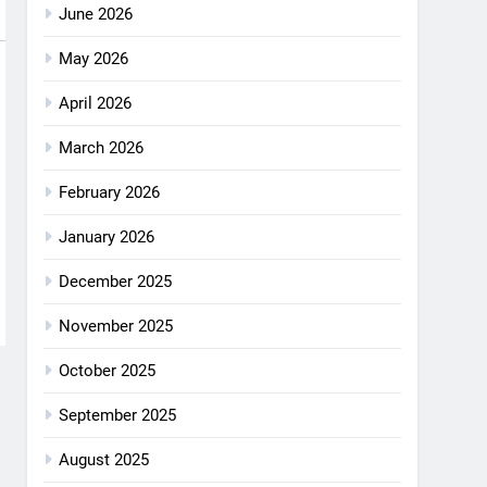
June 2026
May 2026
April 2026
March 2026
February 2026
January 2026
December 2025
November 2025
October 2025
September 2025
August 2025