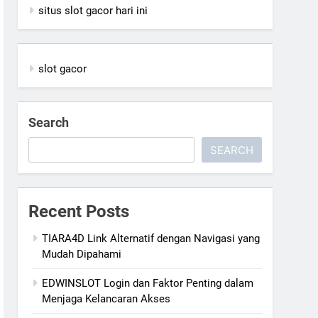
situs slot gacor hari ini
slot gacor
Search
SEARCH
Recent Posts
TIARA4D Link Alternatif dengan Navigasi yang
Mudah Dipahami
EDWINSLOT Login dan Faktor Penting dalam
Menjaga Kelancaran Akses