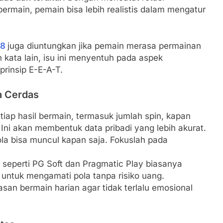
ermain, pemain bisa lebih realistis dalam mengatur
88
juga diuntungkan jika pemain merasa permainan
kata lain, isu ini menyentuh pada aspek
 prinsip E-E-A-T.
a Cerdas
etiap hasil bermain, termasuk jumlah spin, kapan
Ini akan membentuk data pribadi yang lebih akurat.
ola bisa muncul kapan saja. Fokuslah pada
r seperti PG Soft dan Pragmatic Play biasanya
ntuk mengamati pola tanpa risiko uang.
tasan bermain harian agar tidak terlalu emosional