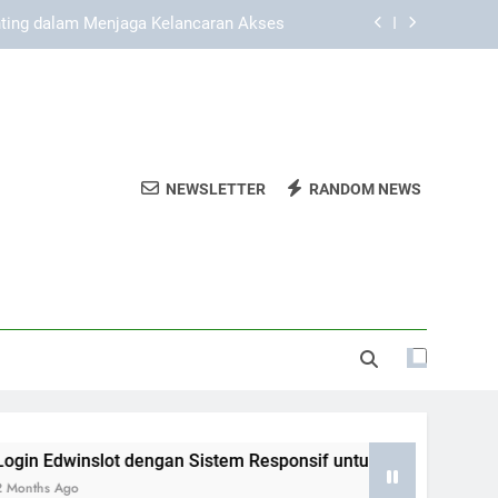
ting dalam Menjaga Kelancaran Akses
ile yang Mengutamakan Akses Praktis
dengan Tampilan yang Lebih Responsif
 dengan Navigasi yang Mudah Dipahami
NEWSLETTER
RANDOM NEWS
ting dalam Menjaga Kelancaran Akses
ile yang Mengutamakan Akses Praktis
ntuk Semua Usia.
dengan Tampilan yang Lebih Responsif
inslot dengan Sistem Responsif untuk Pengguna Mobile yan
o