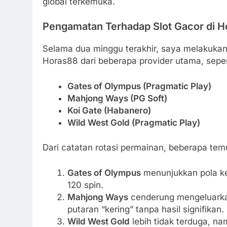
global terkemuka.
Pengamatan Terhadap Slot Gacor di 
Selama dua minggu terakhir, saya melakuka
Horas88 dari beberapa provider utama, seper
Gates of Olympus (Pragmatic Play)
Mahjong Ways (PG Soft)
Koi Gate (Habanero)
Wild West Gold (Pragmatic Play)
Dari catatan rotasi permainan, beberapa te
Gates of Olympus
menunjukkan pola kem
120 spin.
Mahjong Ways
cenderung mengeluarkan
putaran “kering” tanpa hasil signifikan.
Wild West Gold
lebih tidak terduga, na