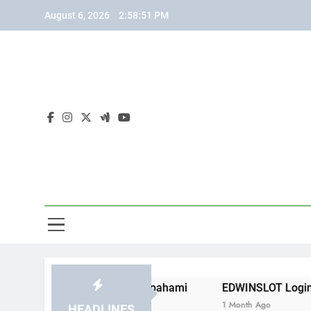
Skip
August 6, 2026
2:58:52 PM
to
content
Mod
Eksplorasi
avigasi yang Mudah Dipahami
EDWINSLOT Login dan Fakt
1 Month Ago
HEADLINES