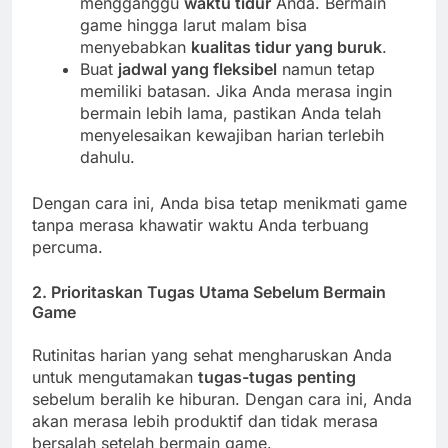
mengganggu
waktu tidur
Anda. Bermain
game hingga larut malam bisa
menyebabkan
kualitas tidur yang buruk
.
Buat
jadwal yang fleksibel
namun tetap
memiliki batasan. Jika Anda merasa ingin
bermain lebih lama, pastikan Anda telah
menyelesaikan kewajiban harian terlebih
dahulu.
Dengan cara ini, Anda bisa tetap menikmati game
tanpa merasa khawatir waktu Anda terbuang
percuma.
2. Prioritaskan Tugas Utama Sebelum Bermain
Game
Rutinitas harian yang sehat mengharuskan Anda
untuk mengutamakan
tugas-tugas penting
sebelum beralih ke hiburan. Dengan cara ini, Anda
akan merasa lebih produktif dan tidak merasa
bersalah setelah bermain game.