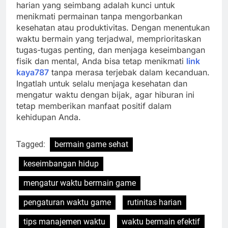
harian yang seimbang adalah kunci untuk
menikmati permainan tanpa mengorbankan
kesehatan atau produktivitas. Dengan menentukan
waktu bermain yang terjadwal, memprioritaskan
tugas-tugas penting, dan menjaga keseimbangan
fisik dan mental, Anda bisa tetap menikmati
link
kaya787
tanpa merasa terjebak dalam kecanduan.
Ingatlah untuk selalu menjaga kesehatan dan
mengatur waktu dengan bijak, agar hiburan ini
tetap memberikan manfaat positif dalam
kehidupan Anda.
Tagged:
bermain game sehat
keseimbangan hidup
mengatur waktu bermain game
pengaturan waktu game
rutinitas harian
tips manajemen waktu
waktu bermain efektif