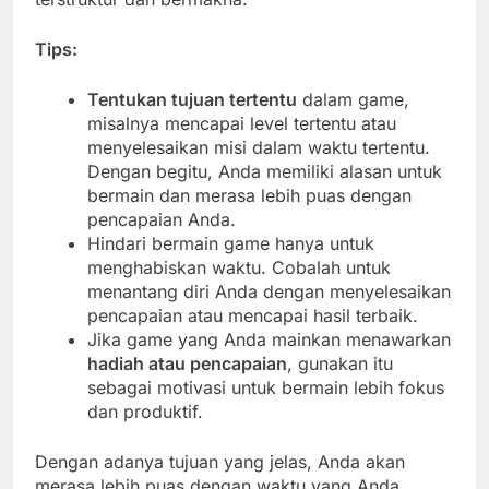
Tips:
Tentukan tujuan tertentu
dalam game,
misalnya mencapai level tertentu atau
menyelesaikan misi dalam waktu tertentu.
Dengan begitu, Anda memiliki alasan untuk
bermain dan merasa lebih puas dengan
pencapaian Anda.
Hindari bermain game hanya untuk
menghabiskan waktu. Cobalah untuk
menantang diri Anda dengan menyelesaikan
pencapaian atau mencapai hasil terbaik.
Jika game yang Anda mainkan menawarkan
hadiah atau pencapaian
, gunakan itu
sebagai motivasi untuk bermain lebih fokus
dan produktif.
Dengan adanya tujuan yang jelas, Anda akan
merasa lebih puas dengan waktu yang Anda