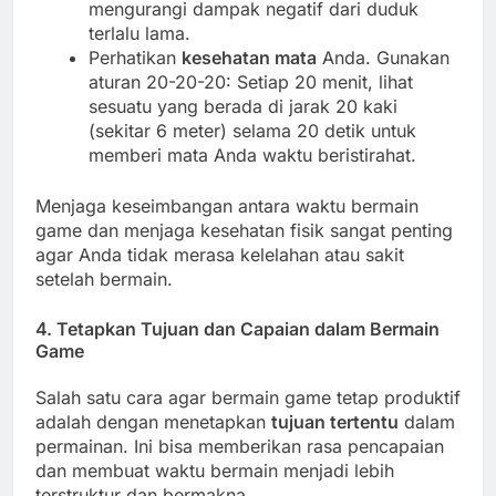
mengurangi dampak negatif dari duduk
terlalu lama.
Perhatikan
kesehatan mata
Anda. Gunakan
aturan 20-20-20: Setiap 20 menit, lihat
sesuatu yang berada di jarak 20 kaki
(sekitar 6 meter) selama 20 detik untuk
memberi mata Anda waktu beristirahat.
Menjaga keseimbangan antara waktu bermain
game dan menjaga kesehatan fisik sangat penting
agar Anda tidak merasa kelelahan atau sakit
setelah bermain.
4. Tetapkan Tujuan dan Capaian dalam Bermain
Game
Salah satu cara agar bermain game tetap produktif
adalah dengan menetapkan
tujuan tertentu
dalam
permainan. Ini bisa memberikan rasa pencapaian
dan membuat waktu bermain menjadi lebih
terstruktur dan bermakna.