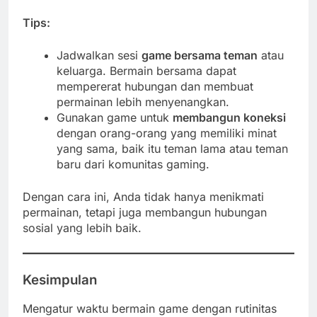
Tips:
Jadwalkan sesi
game bersama teman
atau
keluarga. Bermain bersama dapat
mempererat hubungan dan membuat
permainan lebih menyenangkan.
Gunakan game untuk
membangun koneksi
dengan orang-orang yang memiliki minat
yang sama, baik itu teman lama atau teman
baru dari komunitas gaming.
Dengan cara ini, Anda tidak hanya menikmati
permainan, tetapi juga membangun hubungan
sosial yang lebih baik.
Kesimpulan
Mengatur waktu bermain game dengan rutinitas