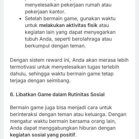
menyelesaikan pekerjaan rumah atau
pekerjaan kantor.
Setelah bermain game, gunakan waktu
untuk
melakukan aktivitas fisik
atau
kegiatan lain yang dapat menyegarkan
tubuh Anda, seperti berolahraga atau
berkumpul dengan teman.
Dengan sistem reward ini, Anda akan merasa lebih
termotivasi untuk menyelesaikan tugas terlebih
dahulu, sehingga waktu bermain game tetap
terjaga dengan seimbang.
6. Libatkan Game dalam Rutinitas Sosial
Bermain game juga bisa menjadi cara untuk
berinteraksi dengan teman atau keluarga. Dengan
mengatur waktu bermain bersama orang lain,
Anda dapat menggabungkan hiburan dengan
kegiatan sosial yang positif
.