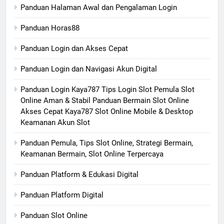
Panduan Halaman Awal dan Pengalaman Login
Panduan Horas88
Panduan Login dan Akses Cepat
Panduan Login dan Navigasi Akun Digital
Panduan Login Kaya787 Tips Login Slot Pemula Slot
Online Aman & Stabil Panduan Bermain Slot Online
Akses Cepat Kaya787 Slot Online Mobile & Desktop
Keamanan Akun Slot
Panduan Pemula, Tips Slot Online, Strategi Bermain,
Keamanan Bermain, Slot Online Terpercaya
Panduan Platform & Edukasi Digital
Panduan Platform Digital
Panduan Slot Online