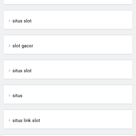
situs slot
slot gacor
situs slot
situs
situs link slot