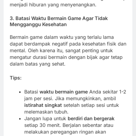
menjadi hiburan yang menyenangkan.
3. Batasi Waktu Bermain Game Agar Tidak
Mengganggu Kesehatan
Bermain game dalam waktu yang terlalu lama
dapat berdampak negatif pada kesehatan fisik dan
mental. Oleh karena itu, sangat penting untuk
mengatur durasi bermain dengan bijak agar tetap
dalam batas yang sehat.
Tips:
Batasi
waktu bermain game
Anda sekitar 1-2
jam per sesi. Jika memungkinkan, ambil
istirahat singkat
setelah setiap sesi untuk
melemaskan tubuh.
Jangan lupa untuk
berdiri dan bergerak
setiap 30 menit. Berjalan sebentar atau
melakukan peregangan ringan akan