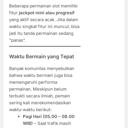
Beberapa permainan slot memiliki
fitur
jackpot mini atau progresif
yang aktif secara acak. Jika dalam
waktu singkat fitur ini muncul, bisa
jadi itu tanda permainan sedang
“panas”.
Waktu Bermain yang Tepat
Banyak komunitas menyebutkan
bahwa waktu bermain juga bisa
memengaruhi performa
permainan. Meskipun belum
terbukti secara ilmiah, pemain
sering kali merekomendasikan
waktu-waktu berikut:
Pagi Hari (05.00 – 08.00
WIB)
– Saat trafik masih