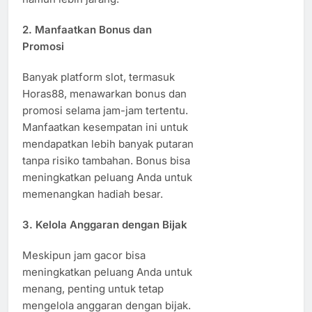
2.
Manfaatkan Bonus dan
Promosi
Banyak platform slot, termasuk
Horas88, menawarkan bonus dan
promosi selama jam-jam tertentu.
Manfaatkan kesempatan ini untuk
mendapatkan lebih banyak putaran
tanpa risiko tambahan. Bonus bisa
meningkatkan peluang Anda untuk
memenangkan hadiah besar.
3.
Kelola Anggaran dengan Bijak
Meskipun jam gacor bisa
meningkatkan peluang Anda untuk
menang, penting untuk tetap
mengelola anggaran dengan bijak.