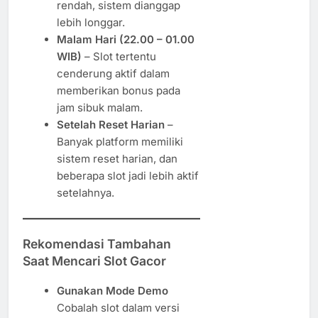
rendah, sistem dianggap
lebih longgar.
Malam Hari (22.00 – 01.00
WIB)
– Slot tertentu
cenderung aktif dalam
memberikan bonus pada
jam sibuk malam.
Setelah Reset Harian
–
Banyak platform memiliki
sistem reset harian, dan
beberapa slot jadi lebih aktif
setelahnya.
Rekomendasi Tambahan
Saat Mencari Slot Gacor
Gunakan Mode Demo
Cobalah slot dalam versi