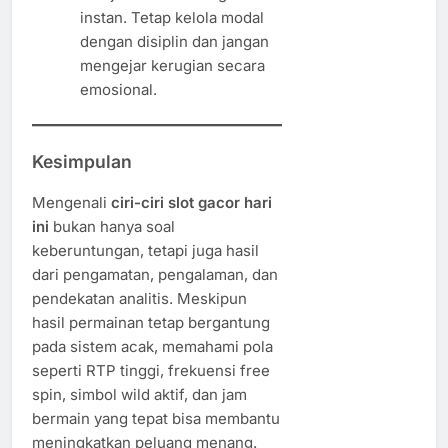
instan. Tetap kelola modal
dengan disiplin dan jangan
mengejar kerugian secara
emosional.
Kesimpulan
Mengenali
ciri-ciri slot gacor hari
ini
bukan hanya soal
keberuntungan, tetapi juga hasil
dari pengamatan, pengalaman, dan
pendekatan analitis. Meskipun
hasil permainan tetap bergantung
pada sistem acak, memahami pola
seperti RTP tinggi, frekuensi free
spin, simbol wild aktif, dan jam
bermain yang tepat bisa membantu
meningkatkan peluang menang.