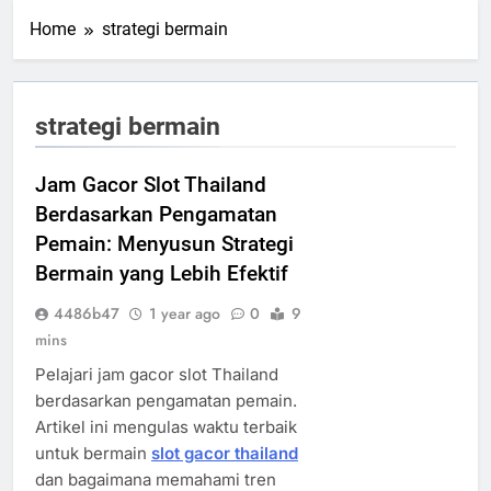
Home
strategi bermain
strategi bermain
Jam Gacor Slot Thailand
Berdasarkan Pengamatan
Pemain: Menyusun Strategi
Bermain yang Lebih Efektif
4486b47
1 year ago
0
9
mins
Pelajari jam gacor slot Thailand
berdasarkan pengamatan pemain.
Artikel ini mengulas waktu terbaik
untuk bermain
slot gacor thailand
dan bagaimana memahami tren