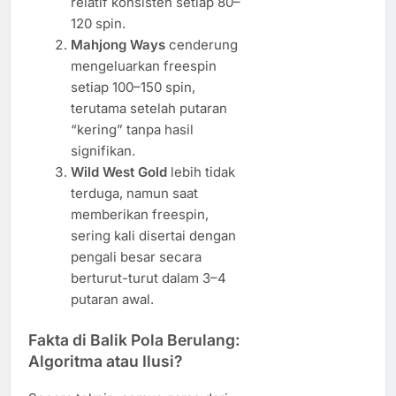
relatif konsisten setiap 80–
120 spin.
Mahjong Ways
cenderung
mengeluarkan freespin
setiap 100–150 spin,
terutama setelah putaran
“kering” tanpa hasil
signifikan.
Wild West Gold
lebih tidak
terduga, namun saat
memberikan freespin,
sering kali disertai dengan
pengali besar secara
berturut-turut dalam 3–4
putaran awal.
Fakta di Balik Pola Berulang:
Algoritma atau Ilusi?