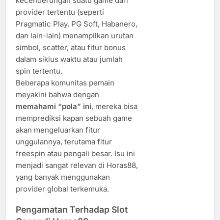
kecenderungan suatu game dari
provider tertentu (seperti
Pragmatic Play, PG Soft, Habanero,
dan lain-lain) menampilkan urutan
simbol, scatter, atau fitur bonus
dalam siklus waktu atau jumlah
spin tertentu.
Beberapa komunitas pemain
meyakini bahwa dengan
memahami “pola” ini
, mereka bisa
memprediksi kapan sebuah game
akan mengeluarkan fitur
unggulannya, terutama fitur
freespin atau pengali besar. Isu ini
menjadi sangat relevan di Horas88,
yang banyak menggunakan
provider global terkemuka.
Pengamatan Terhadap Slot