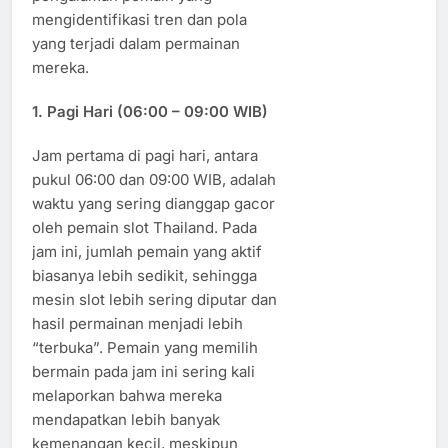
mengidentifikasi tren dan pola
yang terjadi dalam permainan
mereka.
1.
Pagi Hari (06:00 – 09:00 WIB)
Jam pertama di pagi hari, antara
pukul 06:00 dan 09:00 WIB, adalah
waktu yang sering dianggap gacor
oleh pemain slot Thailand. Pada
jam ini, jumlah pemain yang aktif
biasanya lebih sedikit, sehingga
mesin slot lebih sering diputar dan
hasil permainan menjadi lebih
“terbuka”. Pemain yang memilih
bermain pada jam ini sering kali
melaporkan bahwa mereka
mendapatkan lebih banyak
kemenangan kecil, meskipun