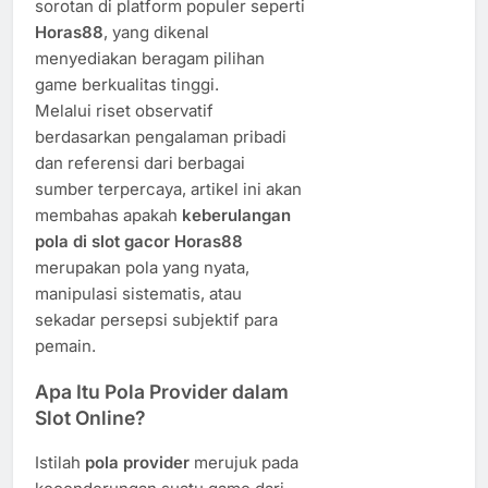
sorotan di platform populer seperti
Horas88
, yang dikenal
menyediakan beragam pilihan
game berkualitas tinggi.
Melalui riset observatif
berdasarkan pengalaman pribadi
dan referensi dari berbagai
sumber terpercaya, artikel ini akan
membahas apakah
keberulangan
pola di slot gacor Horas88
merupakan pola yang nyata,
manipulasi sistematis, atau
sekadar persepsi subjektif para
pemain.
Apa Itu Pola Provider dalam
Slot Online?
Istilah
pola provider
merujuk pada