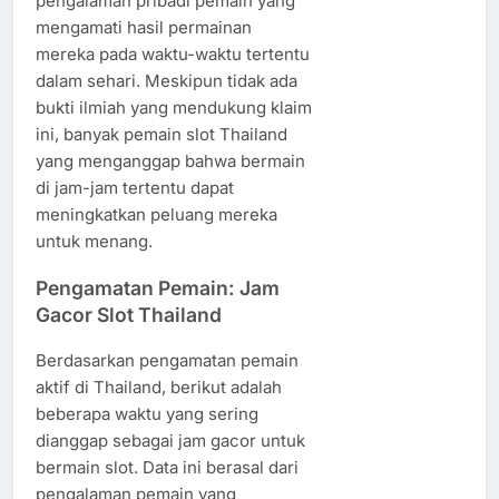
pengalaman pribadi pemain yang
mengamati hasil permainan
mereka pada waktu-waktu tertentu
dalam sehari. Meskipun tidak ada
bukti ilmiah yang mendukung klaim
ini, banyak pemain slot Thailand
yang menganggap bahwa bermain
di jam-jam tertentu dapat
meningkatkan peluang mereka
untuk menang.
Pengamatan Pemain: Jam
Gacor Slot Thailand
Berdasarkan pengamatan pemain
aktif di Thailand, berikut adalah
beberapa waktu yang sering
dianggap sebagai jam gacor untuk
bermain slot. Data ini berasal dari
pengalaman pemain yang