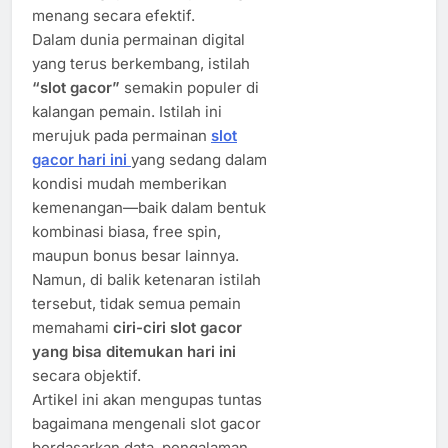
menang secara efektif.
Dalam dunia permainan digital
yang terus berkembang, istilah
“slot gacor”
semakin populer di
kalangan pemain. Istilah ini
merujuk pada permainan
slot
gacor hari ini
yang sedang dalam
kondisi mudah memberikan
kemenangan—baik dalam bentuk
kombinasi biasa, free spin,
maupun bonus besar lainnya.
Namun, di balik ketenaran istilah
tersebut, tidak semua pemain
memahami
ciri-ciri slot gacor
yang bisa ditemukan hari ini
secara objektif.
Artikel ini akan mengupas tuntas
bagaimana mengenali slot gacor
berdasarkan data, pengalaman