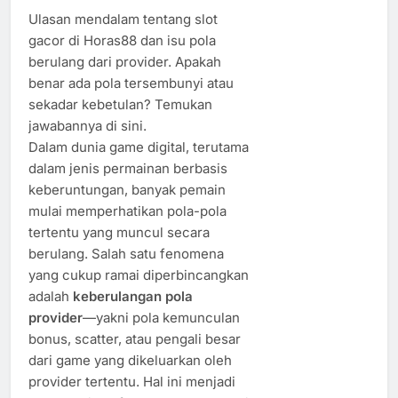
Ulasan mendalam tentang slot
gacor di Horas88 dan isu pola
berulang dari provider. Apakah
benar ada pola tersembunyi atau
sekadar kebetulan? Temukan
jawabannya di sini.
Dalam dunia game digital, terutama
dalam jenis permainan berbasis
keberuntungan, banyak pemain
mulai memperhatikan pola-pola
tertentu yang muncul secara
berulang. Salah satu fenomena
yang cukup ramai diperbincangkan
adalah
keberulangan pola
provider
—yakni pola kemunculan
bonus, scatter, atau pengali besar
dari game yang dikeluarkan oleh
provider tertentu. Hal ini menjadi