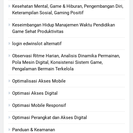
Kesehatan Mental, Game & Hiburan, Pengembangan Diri,
Keterampilan Sosial, Gaming Positif
Keseimbangan Hidup Manajemen Waktu Pendidikan
Game Sehat Produktivitas
login edwinslot alternatif
Observasi Ritme Harian, Analisis Dinamika Permainan,
Pola Mesin Digital, Konsistensi Sistem Game,
Pengalaman Bermain Terkelola
Optimalisasi Akses Mobile
Optimasi Akses Digital
Optimasi Mobile Responsif
Optimasi Perangkat dan Akses Digital
Panduan & Keamanan