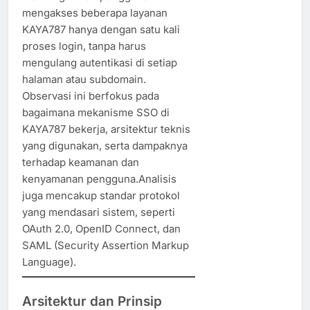
mengakses beberapa layanan
KAYA787 hanya dengan satu kali
proses login, tanpa harus
mengulang autentikasi di setiap
halaman atau subdomain.
Observasi ini berfokus pada
bagaimana mekanisme SSO di
KAYA787 bekerja, arsitektur teknis
yang digunakan, serta dampaknya
terhadap keamanan dan
kenyamanan pengguna.Analisis
juga mencakup standar protokol
yang mendasari sistem, seperti
OAuth 2.0, OpenID Connect, dan
SAML (Security Assertion Markup
Language).
Arsitektur dan Prinsip