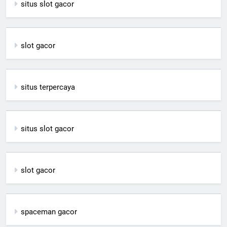
situs slot gacor
slot gacor
situs terpercaya
situs slot gacor
slot gacor
spaceman gacor