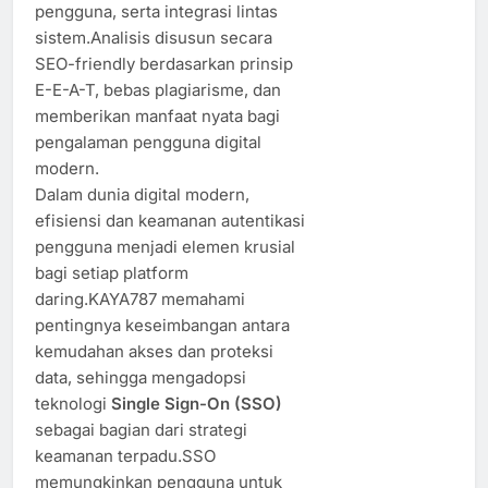
pengguna, serta integrasi lintas
sistem.Analisis disusun secara
SEO-friendly berdasarkan prinsip
E-E-A-T, bebas plagiarisme, dan
memberikan manfaat nyata bagi
pengalaman pengguna digital
modern.
Dalam dunia digital modern,
efisiensi dan keamanan autentikasi
pengguna menjadi elemen krusial
bagi setiap platform
daring.KAYA787 memahami
pentingnya keseimbangan antara
kemudahan akses dan proteksi
data, sehingga mengadopsi
teknologi
Single Sign-On (SSO)
sebagai bagian dari strategi
keamanan terpadu.SSO
memungkinkan pengguna untuk