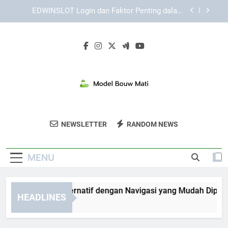
Skip
Login Edwinslot dengan Sistem Responsif untuk
to
Pengguna Mobile yang Mengutamakan Akses
Praktis
content
Lebah4D Login Terbaru dengan Tampilan yang
Lebih Responsif
TIARA4D Link Alternatif dengan Navigasi yang
Mudah Dipahami
EDWINSLOT Login dan Faktor Penting dalam
Menjaga Kelancaran Akses
Login Edwinslot dengan Sistem Responsif untuk
Pengguna Mobile yang Mengutamakan Akses
Model Bouw
Praktis
Eksplorasi Model Konstruksi Dan Miniatur
Lebah4D Login Terbaru dengan Tampilan yang
NEWSLETTER
RANDOM NEWS
Mati
Lebih Responsif
Dari Model Bouw Mati. Hobi Untuk Semua
Usia.
MENU
ARA4D Link Alternatif dengan Navigasi yang Mudah Dipahami
HEADLINES
Weeks Ago