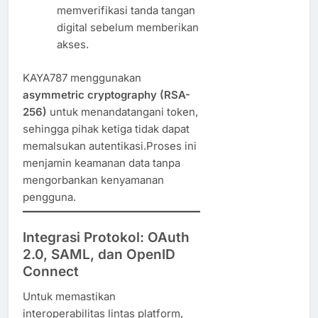
memverifikasi tanda tangan
digital sebelum memberikan
akses.
KAYA787 menggunakan
asymmetric cryptography (RSA-
256)
untuk menandatangani token,
sehingga pihak ketiga tidak dapat
memalsukan autentikasi.Proses ini
menjamin keamanan data tanpa
mengorbankan kenyamanan
pengguna.
Integrasi Protokol: OAuth
2.0, SAML, dan OpenID
Connect
Untuk memastikan
interoperabilitas lintas platform,