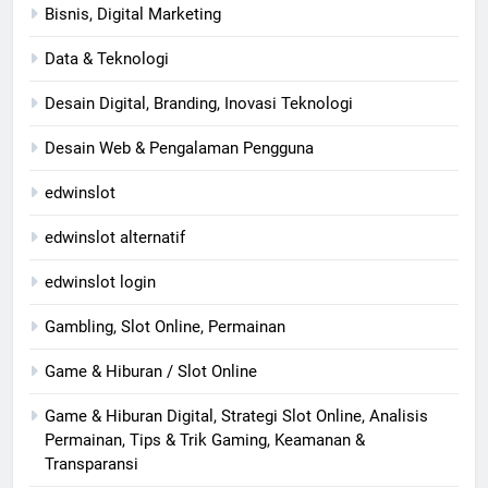
Bisnis, Digital Marketing
Data & Teknologi
Desain Digital, Branding, Inovasi Teknologi
Desain Web & Pengalaman Pengguna
edwinslot
edwinslot alternatif
edwinslot login
Gambling, Slot Online, Permainan
Game & Hiburan / Slot Online
Game & Hiburan Digital, Strategi Slot Online, Analisis
Permainan, Tips & Trik Gaming, Keamanan &
Transparansi