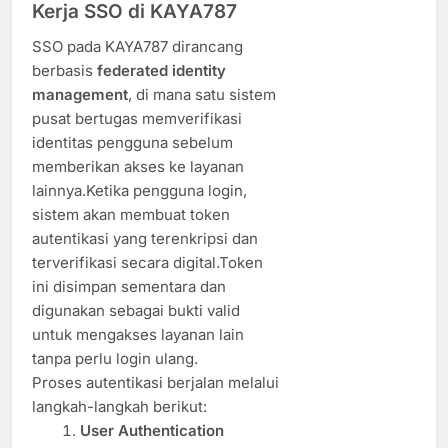
Kerja SSO di KAYA787
SSO pada KAYA787 dirancang
berbasis
federated identity
management
, di mana satu sistem
pusat bertugas memverifikasi
identitas pengguna sebelum
memberikan akses ke layanan
lainnya.Ketika pengguna login,
sistem akan membuat token
autentikasi yang terenkripsi dan
terverifikasi secara digital.Token
ini disimpan sementara dan
digunakan sebagai bukti valid
untuk mengakses layanan lain
tanpa perlu login ulang.
Proses autentikasi berjalan melalui
langkah-langkah berikut:
User Authentication