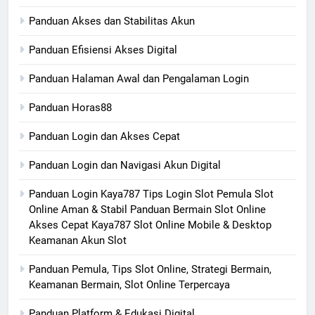
Panduan Akses dan Stabilitas Akun
Panduan Efisiensi Akses Digital
Panduan Halaman Awal dan Pengalaman Login
Panduan Horas88
Panduan Login dan Akses Cepat
Panduan Login dan Navigasi Akun Digital
Panduan Login Kaya787 Tips Login Slot Pemula Slot
Online Aman & Stabil Panduan Bermain Slot Online
Akses Cepat Kaya787 Slot Online Mobile & Desktop
Keamanan Akun Slot
Panduan Pemula, Tips Slot Online, Strategi Bermain,
Keamanan Bermain, Slot Online Terpercaya
Panduan Platform & Edukasi Digital