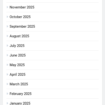
November 2025
October 2025
September 2025
August 2025
July 2025
June 2025
May 2025
April 2025
March 2025
February 2025
January 2025