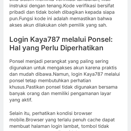
instruksi dengan tenang.Kode verifikasi bersifat
pribadi dan tidak boleh dibagikan kepada siapa
pun.Fungsi kode ini adalah memastikan bahwa
akses akun dilakukan oleh pemilik yang sah.
Login Kaya787 melalui Ponsel:
Hal yang Perlu Diperhatikan
Ponsel menjadi perangkat yang paling sering
digunakan untuk mengakses akun karena praktis
dan mudah dibawa.Namun, login Kaya787 melalui
ponsel tetap membutuhkan perhatian
khusus.Pastikan ponsel tidak digunakan bersama
banyak orang dan memiliki pengamanan layar
yang aktif.
Selain itu, perhatikan kondisi browser
mobile.Browser yang terlalu penuh cache dapat
membuat halaman login lambat, tombol tidak