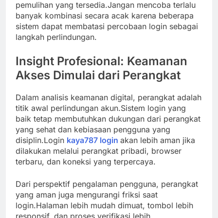
pemulihan yang tersedia.Jangan mencoba terlalu
banyak kombinasi secara acak karena beberapa
sistem dapat membatasi percobaan login sebagai
langkah perlindungan.
Insight Profesional: Keamanan
Akses Dimulai dari Perangkat
Dalam analisis keamanan digital, perangkat adalah
titik awal perlindungan akun.Sistem login yang
baik tetap membutuhkan dukungan dari perangkat
yang sehat dan kebiasaan pengguna yang
disiplin.Login
kaya787 login
akan lebih aman jika
dilakukan melalui perangkat pribadi, browser
terbaru, dan koneksi yang terpercaya.
Dari perspektif pengalaman pengguna, perangkat
yang aman juga mengurangi friksi saat
login.Halaman lebih mudah dimuat, tombol lebih
responsif, dan proses verifikasi lebih