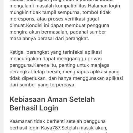
mengalami masalah kompatibilitas.Halaman login
mungkin tidak tampil sempurna, tombol tidak
merespons, atau proses verifikasi gagal
dimuat.Kondisi ini dapat membuat pengguna
mengira akun bermasalah, padahal sumber
masalahnya berasal dari perangkat.
Ketiga, perangkat yang terinfeksi aplikasi
mencurigakan dapat mengganggu privasi
pengguna.Karena itu, penting untuk menjaga
perangkat tetap bersih, menghapus aplikasi yang
tidak diperlukan, dan hanya menggunakan aplikasi
dari sumber yang terpercaya.
Kebiasaan Aman Setelah
Berhasil Login
Keamanan tidak berhenti setelah pengguna
berhasil login Kaya787.Setelah masuk akun,