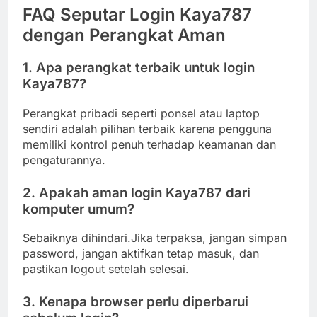
FAQ Seputar Login Kaya787
dengan Perangkat Aman
1. Apa perangkat terbaik untuk login
Kaya787?
Perangkat pribadi seperti ponsel atau laptop
sendiri adalah pilihan terbaik karena pengguna
memiliki kontrol penuh terhadap keamanan dan
pengaturannya.
2. Apakah aman login Kaya787 dari
komputer umum?
Sebaiknya dihindari.Jika terpaksa, jangan simpan
password, jangan aktifkan tetap masuk, dan
pastikan logout setelah selesai.
3. Kenapa browser perlu diperbarui