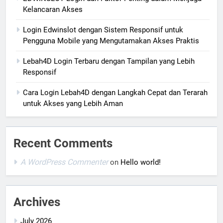
Kelancaran Akses
Login Edwinslot dengan Sistem Responsif untuk
Pengguna Mobile yang Mengutamakan Akses Praktis
Lebah4D Login Terbaru dengan Tampilan yang Lebih
Responsif
Cara Login Lebah4D dengan Langkah Cepat dan Terarah
untuk Akses yang Lebih Aman
Recent Comments
A WordPress Commenter
on
Hello world!
Archives
July 2026