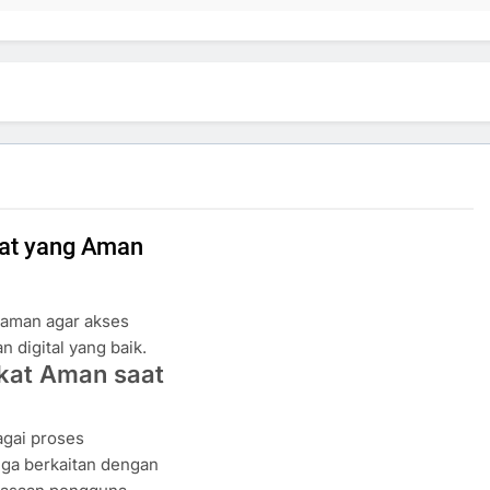
at yang Aman
 aman agar akses
n digital yang baik.
kat Aman saat
agai proses
uga berkaitan dengan