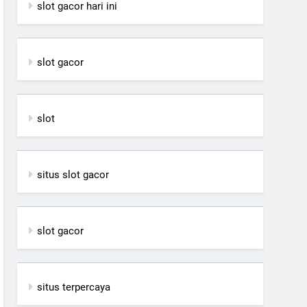
slot gacor hari ini
slot gacor
slot
situs slot gacor
slot gacor
situs terpercaya