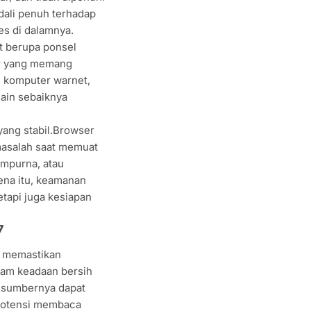
dali penuh terhadap
es di dalamnya.
t berupa ponsel
ter yang memang
i komputer warnet,
lain sebaiknya
yang stabil.Browser
 masalah saat memuat
empurna, atau
rena itu, keamanan
etapi juga kesiapan
7
u memastikan
lam keadaan bersih
as sumbernya dapat
potensi membaca