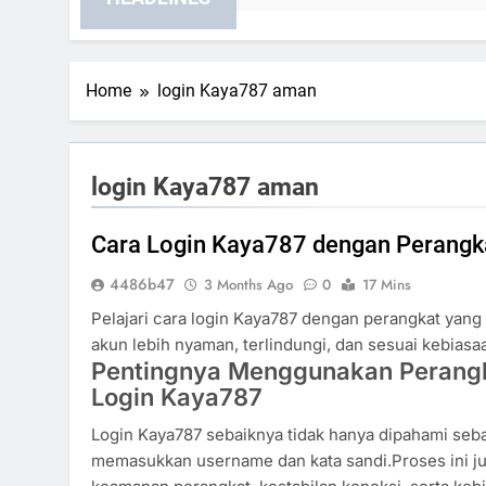
Home
login Kaya787 aman
login Kaya787 aman
Cara Login Kaya787 dengan Perangk
4486b47
3 Months Ago
0
17 Mins
Pelajari cara login Kaya787 dengan perangkat yang
akun lebih nyaman, terlindungi, dan sesuai kebiasaa
Pentingnya Menggunakan Perang
Login Kaya787
Login Kaya787 sebaiknya tidak hanya dipahami seb
memasukkan username dan kata sandi.Proses ini j