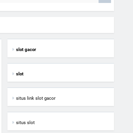
slot gacor
slot
situs link slot gacor
situs slot