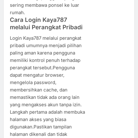
sering membawa ponsel ke luar
rumah.
Cara Login Kaya787
melalui Perangkat Pribadi
Login Kaya787 melalui perangkat
pribadi umumnya menjadi pilihan
paling aman karena pengguna
memiliki kontrol penuh terhadap
perangkat tersebut.Pengguna
dapat mengatur browser,
mengelola password,
membersihkan cache, dan
memastikan tidak ada orang lain
yang mengakses akun tanpa izin.
Langkah pertama adalah membuka
halaman akses yang biasa
digunakan.Pastikan tampilan
halaman dikenali dan tidak