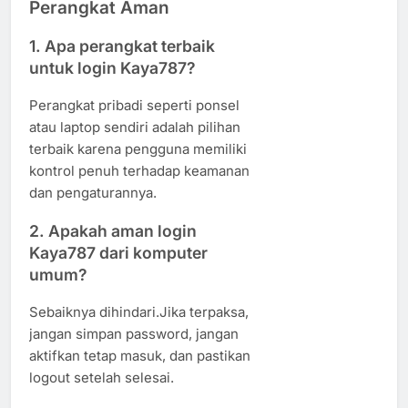
Perangkat Aman
1. Apa perangkat terbaik
untuk login Kaya787?
Perangkat pribadi seperti ponsel
atau laptop sendiri adalah pilihan
terbaik karena pengguna memiliki
kontrol penuh terhadap keamanan
dan pengaturannya.
2. Apakah aman login
Kaya787 dari komputer
umum?
Sebaiknya dihindari.Jika terpaksa,
jangan simpan password, jangan
aktifkan tetap masuk, dan pastikan
logout setelah selesai.