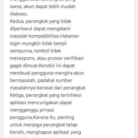
sama, akun dapat lebih mudah
diakses.
Kedua, perangkat yang tidak
diperbarui dapat mengalami
masalah kompatibilitas.Halaman
login mungkin tidak tampil
sempurna, tombol tidak
merespons, atau proses verifikasi
gagal dimuat.Kondisi ini dapat
membuat pengguna mengira akun
bermasalah, padahal sumber
masalahnya berasal dari perangkat.
Ketiga, perangkat yang terinfeksi
aplikasi mencurigakan dapat
mengganggu privasi
pengguna.Karena itu, penting
untuk menjaga perangkat tetap
bersih, menghapus aplikasi yang