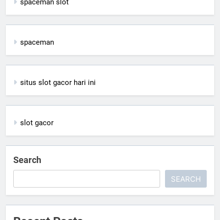
spaceman slot
spaceman
situs slot gacor hari ini
slot gacor
Search
SEARCH