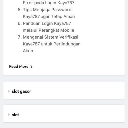
Error pada Login Kaya787
Tips Menjaga Password
Kaya787 agar Tetap Aman
Panduan Login Kaya787
melalui Perangkat Mobile
Mengenal Sistem Verifikasi
Kaya787 untuk Perlindungan
Akun
Read More
slot gacor
slot