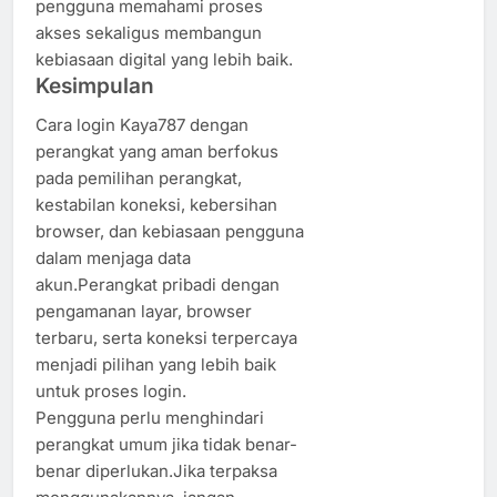
pengguna memahami proses
akses sekaligus membangun
kebiasaan digital yang lebih baik.
Kesimpulan
Cara login Kaya787 dengan
perangkat yang aman berfokus
pada pemilihan perangkat,
kestabilan koneksi, kebersihan
browser, dan kebiasaan pengguna
dalam menjaga data
akun.Perangkat pribadi dengan
pengamanan layar, browser
terbaru, serta koneksi terpercaya
menjadi pilihan yang lebih baik
untuk proses login.
Pengguna perlu menghindari
perangkat umum jika tidak benar-
benar diperlukan.Jika terpaksa