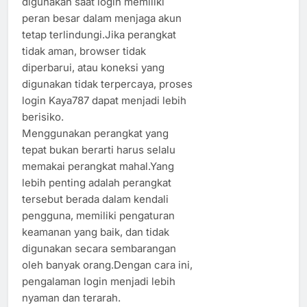
digunakan saat login memiliki
peran besar dalam menjaga akun
tetap terlindungi.Jika perangkat
tidak aman, browser tidak
diperbarui, atau koneksi yang
digunakan tidak terpercaya, proses
login Kaya787 dapat menjadi lebih
berisiko.
Menggunakan perangkat yang
tepat bukan berarti harus selalu
memakai perangkat mahal.Yang
lebih penting adalah perangkat
tersebut berada dalam kendali
pengguna, memiliki pengaturan
keamanan yang baik, dan tidak
digunakan secara sembarangan
oleh banyak orang.Dengan cara ini,
pengalaman login menjadi lebih
nyaman dan terarah.