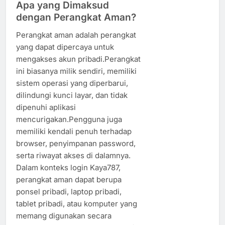
Apa yang Dimaksud
dengan Perangkat Aman?
Perangkat aman adalah perangkat
yang dapat dipercaya untuk
mengakses akun pribadi.Perangkat
ini biasanya milik sendiri, memiliki
sistem operasi yang diperbarui,
dilindungi kunci layar, dan tidak
dipenuhi aplikasi
mencurigakan.Pengguna juga
memiliki kendali penuh terhadap
browser, penyimpanan password,
serta riwayat akses di dalamnya.
Dalam konteks login Kaya787,
perangkat aman dapat berupa
ponsel pribadi, laptop pribadi,
tablet pribadi, atau komputer yang
memang digunakan secara