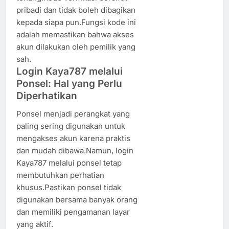
pribadi dan tidak boleh dibagikan
kepada siapa pun.Fungsi kode ini
adalah memastikan bahwa akses
akun dilakukan oleh pemilik yang
sah.
Login Kaya787 melalui
Ponsel: Hal yang Perlu
Diperhatikan
Ponsel menjadi perangkat yang
paling sering digunakan untuk
mengakses akun karena praktis
dan mudah dibawa.Namun, login
Kaya787 melalui ponsel tetap
membutuhkan perhatian
khusus.Pastikan ponsel tidak
digunakan bersama banyak orang
dan memiliki pengamanan layar
yang aktif.