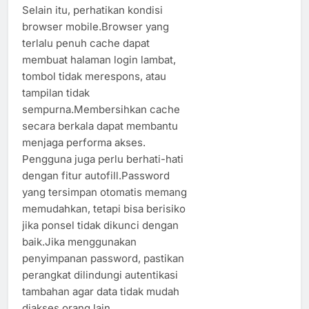
Selain itu, perhatikan kondisi
browser mobile.Browser yang
terlalu penuh cache dapat
membuat halaman login lambat,
tombol tidak merespons, atau
tampilan tidak
sempurna.Membersihkan cache
secara berkala dapat membantu
menjaga performa akses.
Pengguna juga perlu berhati-hati
dengan fitur autofill.Password
yang tersimpan otomatis memang
memudahkan, tetapi bisa berisiko
jika ponsel tidak dikunci dengan
baik.Jika menggunakan
penyimpanan password, pastikan
perangkat dilindungi autentikasi
tambahan agar data tidak mudah
diakses orang lain.