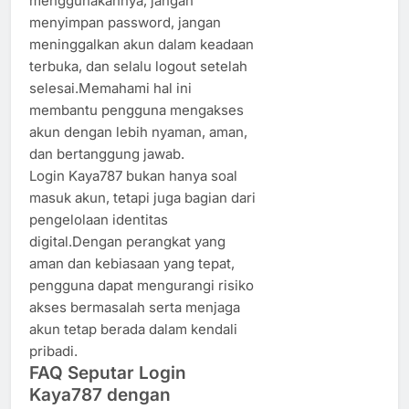
menggunakannya, jangan
menyimpan password, jangan
meninggalkan akun dalam keadaan
terbuka, dan selalu logout setelah
selesai.Memahami hal ini
membantu pengguna mengakses
akun dengan lebih nyaman, aman,
dan bertanggung jawab.
Login Kaya787 bukan hanya soal
masuk akun, tetapi juga bagian dari
pengelolaan identitas
digital.Dengan perangkat yang
aman dan kebiasaan yang tepat,
pengguna dapat mengurangi risiko
akses bermasalah serta menjaga
akun tetap berada dalam kendali
pribadi.
FAQ Seputar Login
Kaya787 dengan