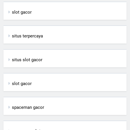
slot gacor
situs terpercaya
situs slot gacor
slot gacor
spaceman gacor