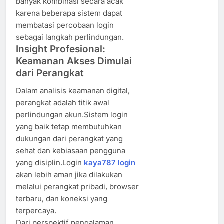
banyak kombinasi secara acak
karena beberapa sistem dapat
membatasi percobaan login
sebagai langkah perlindungan.
Insight Profesional:
Keamanan Akses Dimulai
dari Perangkat
Dalam analisis keamanan digital,
perangkat adalah titik awal
perlindungan akun.Sistem login
yang baik tetap membutuhkan
dukungan dari perangkat yang
sehat dan kebiasaan pengguna
yang disiplin.Login
kaya787 login
akan lebih aman jika dilakukan
melalui perangkat pribadi, browser
terbaru, dan koneksi yang
terpercaya.
Dari perspektif pengalaman