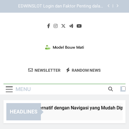
Skip
Login Edwinslot dengan Sistem Responsif untuk
to
Pengguna Mobile yang Mengutamakan Akses
Praktis
content
Lebah4D Login Terbaru dengan Tampilan yang
Lebih Responsif
TIARA4D Link Alternatif dengan Navigasi yang
Mudah Dipahami
EDWINSLOT Login dan Faktor Penting dalam
Menjaga Kelancaran Akses
Login Edwinslot dengan Sistem Responsif untuk
Pengguna Mobile yang Mengutamakan Akses
Model Bouw
Praktis
Eksplorasi Model Konstruksi Dan Miniatur
Lebah4D Login Terbaru dengan Tampilan yang
NEWSLETTER
RANDOM NEWS
Mati
Lebih Responsif
Dari Model Bouw Mati. Hobi Untuk Semua
Usia.
MENU
ARA4D Link Alternatif dengan Navigasi yang Mudah Dipahami
HEADLINES
Weeks Ago