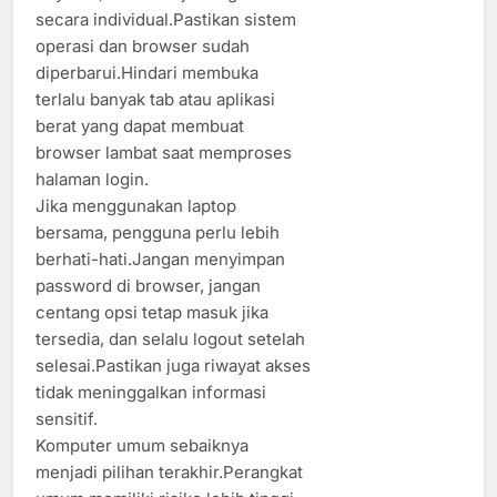
secara individual.Pastikan sistem
operasi dan browser sudah
diperbarui.Hindari membuka
terlalu banyak tab atau aplikasi
berat yang dapat membuat
browser lambat saat memproses
halaman login.
Jika menggunakan laptop
bersama, pengguna perlu lebih
berhati-hati.Jangan menyimpan
password di browser, jangan
centang opsi tetap masuk jika
tersedia, dan selalu logout setelah
selesai.Pastikan juga riwayat akses
tidak meninggalkan informasi
sensitif.
Komputer umum sebaiknya
menjadi pilihan terakhir.Perangkat