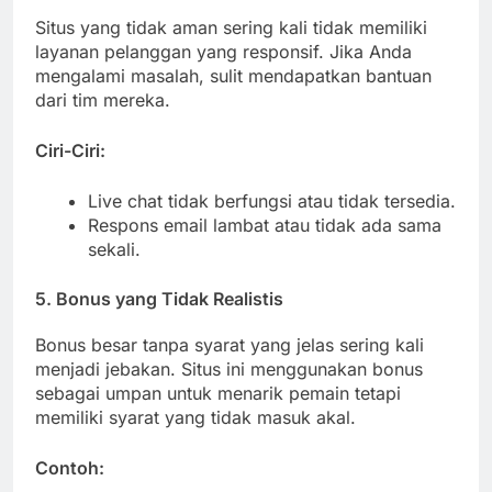
Situs yang tidak aman sering kali tidak memiliki
layanan pelanggan yang responsif. Jika Anda
mengalami masalah, sulit mendapatkan bantuan
dari tim mereka.
Ciri-Ciri:
Live chat tidak berfungsi atau tidak tersedia.
Respons email lambat atau tidak ada sama
sekali.
5.
Bonus yang Tidak Realistis
Bonus besar tanpa syarat yang jelas sering kali
menjadi jebakan. Situs ini menggunakan bonus
sebagai umpan untuk menarik pemain tetapi
memiliki syarat yang tidak masuk akal.
Contoh: