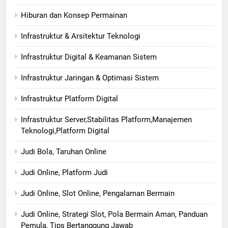
Hiburan dan Konsep Permainan
Infrastruktur & Arsitektur Teknologi
Infrastruktur Digital & Keamanan Sistem
Infrastruktur Jaringan & Optimasi Sistem
Infrastruktur Platform Digital
Infrastruktur Server,Stabilitas Platform,Manajemen
Teknologi,Platform Digital
Judi Bola, Taruhan Online
Judi Online, Platform Judi
Judi Online, Slot Online, Pengalaman Bermain
Judi Online, Strategi Slot, Pola Bermain Aman, Panduan
Pemula, Tips Bertanggung Jawab