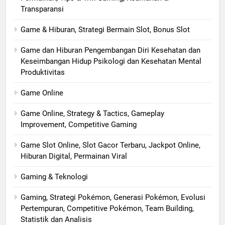
Transparansi
Game & Hiburan, Strategi Bermain Slot, Bonus Slot
Game dan Hiburan Pengembangan Diri Kesehatan dan
Keseimbangan Hidup Psikologi dan Kesehatan Mental
Produktivitas
Game Online
Game Online, Strategy & Tactics, Gameplay
Improvement, Competitive Gaming
Game Slot Online, Slot Gacor Terbaru, Jackpot Online,
Hiburan Digital, Permainan Viral
Gaming & Teknologi
Gaming, Strategi Pokémon, Generasi Pokémon, Evolusi
Pertempuran, Competitive Pokémon, Team Building,
Statistik dan Analisis