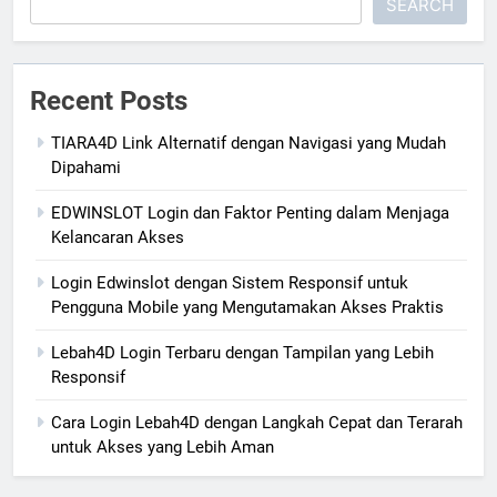
SEARCH
Recent Posts
TIARA4D Link Alternatif dengan Navigasi yang Mudah
Dipahami
EDWINSLOT Login dan Faktor Penting dalam Menjaga
Kelancaran Akses
Login Edwinslot dengan Sistem Responsif untuk
Pengguna Mobile yang Mengutamakan Akses Praktis
Lebah4D Login Terbaru dengan Tampilan yang Lebih
Responsif
Cara Login Lebah4D dengan Langkah Cepat dan Terarah
untuk Akses yang Lebih Aman