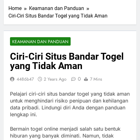
Home
Keamanan dan Panduan
Ciri-Ciri Situs Bandar Togel yang Tidak Aman
KEAMANAN DAN PANDUAN
Ciri-Ciri Situs Bandar Togel
yang Tidak Aman
0
4486b47
2 Years Ago
7 Mins
Pelajari ciri-ciri situs bandar togel yang tidak aman
untuk menghindari risiko penipuan dan kehilangan
data pribadi. Lindungi diri Anda dengan panduan
lengkap ini.
Bermain togel online menjadi salah satu bentuk
hiburan yang banyak diminati. Namun, tidak