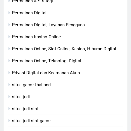
Permainan & Strategi
Permainan Digital
Permainan Digital, Layanan Pengguna
Permainan Kasino Online
Permainan Online, Slot Online, Kasino, Hiburan Digital
Permainan Online, Teknologi Digital
Privasi Digital dan Keamanan Akun
situs gacor thailand
situs judi
situs judi slot
situs judi slot gacor