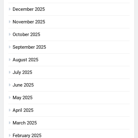
December 2025
November 2025
October 2025
September 2025
August 2025
July 2025
June 2025
May 2025
April 2025
March 2025
February 2025