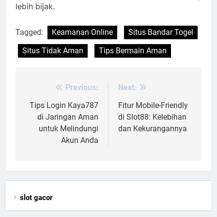
lebih bijak.
Tagged:
Keamanan Online
Situs Bandar Togel
Situs Tidak Aman
Tips Bermain Aman
Previous:
Next:
Post
navigation
Tips Login Kaya787
Fitur Mobile-Friendly
di Jaringan Aman
di Slot88: Kelebihan
untuk Melindungi
dan Kekurangannya
Akun Anda
slot gacor