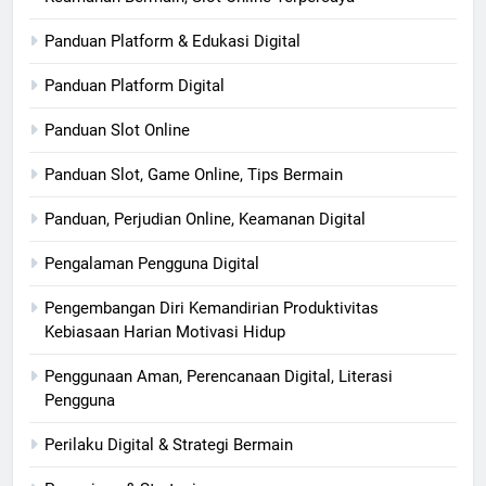
Panduan Platform & Edukasi Digital
Panduan Platform Digital
Panduan Slot Online
Panduan Slot, Game Online, Tips Bermain
Panduan, Perjudian Online, Keamanan Digital
Pengalaman Pengguna Digital
Pengembangan Diri Kemandirian Produktivitas
Kebiasaan Harian Motivasi Hidup
Penggunaan Aman, Perencanaan Digital, Literasi
Pengguna
Perilaku Digital & Strategi Bermain