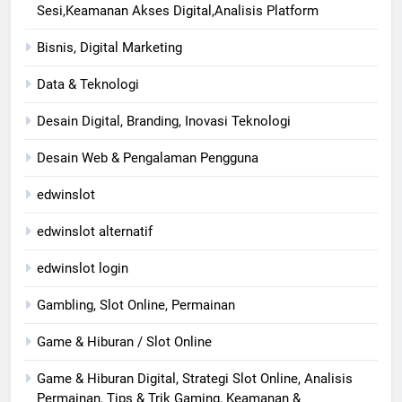
Sesi,Keamanan Akses Digital,Analisis Platform
Bisnis, Digital Marketing
Data & Teknologi
Desain Digital, Branding, Inovasi Teknologi
Desain Web & Pengalaman Pengguna
edwinslot
edwinslot alternatif
edwinslot login
Gambling, Slot Online, Permainan
Game & Hiburan / Slot Online
Game & Hiburan Digital, Strategi Slot Online, Analisis
Permainan, Tips & Trik Gaming, Keamanan &