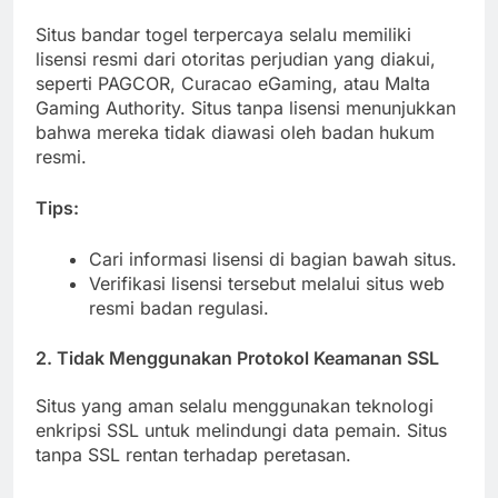
Situs bandar togel terpercaya selalu memiliki
lisensi resmi dari otoritas perjudian yang diakui,
seperti PAGCOR, Curacao eGaming, atau Malta
Gaming Authority. Situs tanpa lisensi menunjukkan
bahwa mereka tidak diawasi oleh badan hukum
resmi.
Tips:
Cari informasi lisensi di bagian bawah situs.
Verifikasi lisensi tersebut melalui situs web
resmi badan regulasi.
2.
Tidak Menggunakan Protokol Keamanan SSL
Situs yang aman selalu menggunakan teknologi
enkripsi SSL untuk melindungi data pemain. Situs
tanpa SSL rentan terhadap peretasan.