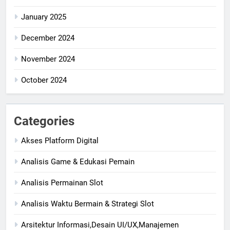
January 2025
December 2024
November 2024
October 2024
Categories
Akses Platform Digital
Analisis Game & Edukasi Pemain
Analisis Permainan Slot
Analisis Waktu Bermain & Strategi Slot
Arsitektur Informasi,Desain UI/UX,Manajemen