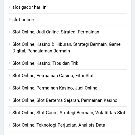
slot gacor hari ini
slot online
Slot Online, Judi Online, Strategi Permainan
Slot Online, Kasino & Hiburan, Strategi Bermain, Game
Digital, Pengalaman Bermain
Slot Online, Kasino, Tips dan Trik
Slot Online, Permainan Casino, Fitur Slot
Slot Online, Permainan Kasino, Judi Online
Slot Online, Slot Bertema Sejarah, Permainan Kasino
Slot Online, Slot Gacor, Strategi Bermain, Volatilitas Slot
Slot Online, Teknologi Perjudian, Analisis Data