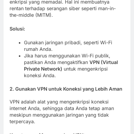
enkripsi yang memadai. Hal ini membuatnya
rentan terhadap serangan siber seperti man-in-
the-middle (MITM).
Solusi:
Gunakan jaringan pribadi, seperti Wi-Fi
rumah Anda.
Jika harus menggunakan Wi-Fi publik,
pastikan Anda mengaktifkan
VPN (Virtual
Private Network)
untuk mengenkripsi
koneksi Anda.
2. Gunakan VPN untuk Koneksi yang Lebih Aman
VPN adalah alat yang mengenkripsi koneksi
internet Anda, sehingga data Anda tetap aman
meskipun menggunakan jaringan yang tidak
terpercaya.