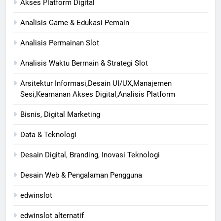
Akses Platform Digital
Analisis Game & Edukasi Pemain
Analisis Permainan Slot
Analisis Waktu Bermain & Strategi Slot
Arsitektur Informasi,Desain UI/UX,Manajemen
Sesi,Keamanan Akses Digital,Analisis Platform
Bisnis, Digital Marketing
Data & Teknologi
Desain Digital, Branding, Inovasi Teknologi
Desain Web & Pengalaman Pengguna
edwinslot
edwinslot alternatif