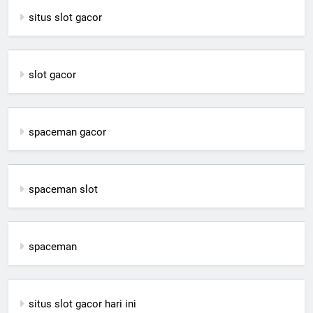
situs slot gacor
slot gacor
spaceman gacor
spaceman slot
spaceman
situs slot gacor hari ini