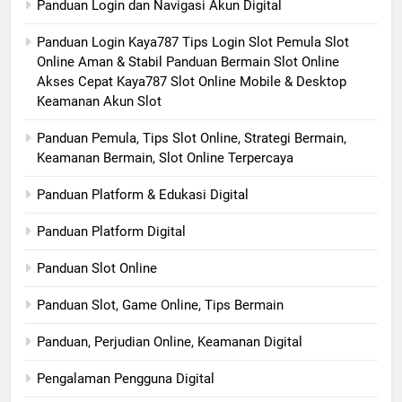
Panduan Login dan Navigasi Akun Digital
Panduan Login Kaya787 Tips Login Slot Pemula Slot
Online Aman & Stabil Panduan Bermain Slot Online
Akses Cepat Kaya787 Slot Online Mobile & Desktop
Keamanan Akun Slot
Panduan Pemula, Tips Slot Online, Strategi Bermain,
Keamanan Bermain, Slot Online Terpercaya
Panduan Platform & Edukasi Digital
Panduan Platform Digital
Panduan Slot Online
Panduan Slot, Game Online, Tips Bermain
Panduan, Perjudian Online, Keamanan Digital
Pengalaman Pengguna Digital