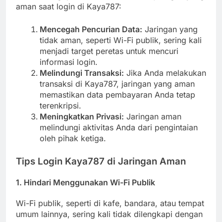
aman saat login di Kaya787:
Mencegah Pencurian Data:
Jaringan yang
tidak aman, seperti Wi-Fi publik, sering kali
menjadi target peretas untuk mencuri
informasi login.
Melindungi Transaksi:
Jika Anda melakukan
transaksi di Kaya787, jaringan yang aman
memastikan data pembayaran Anda tetap
terenkripsi.
Meningkatkan Privasi:
Jaringan aman
melindungi aktivitas Anda dari pengintaian
oleh pihak ketiga.
Tips Login Kaya787 di Jaringan Aman
1. Hindari Menggunakan Wi-Fi Publik
Wi-Fi publik, seperti di kafe, bandara, atau tempat
umum lainnya, sering kali tidak dilengkapi dengan