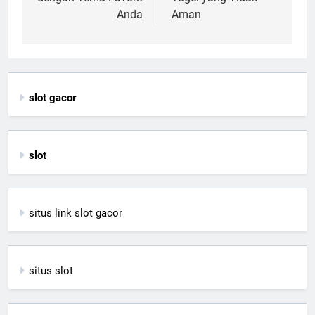
Anda
Aman
slot gacor
slot
situs link slot gacor
situs slot