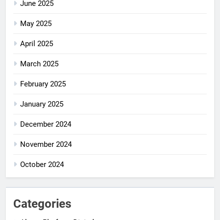
June 2025
May 2025
April 2025
March 2025
February 2025
January 2025
December 2024
November 2024
October 2024
Categories