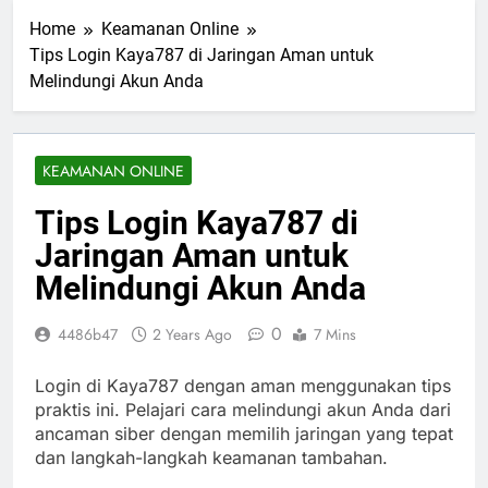
Home
Keamanan Online
Tips Login Kaya787 di Jaringan Aman untuk
Melindungi Akun Anda
KEAMANAN ONLINE
Tips Login Kaya787 di
Jaringan Aman untuk
Melindungi Akun Anda
0
4486b47
2 Years Ago
7 Mins
Login di Kaya787 dengan aman menggunakan tips
praktis ini. Pelajari cara melindungi akun Anda dari
ancaman siber dengan memilih jaringan yang tepat
dan langkah-langkah keamanan tambahan.