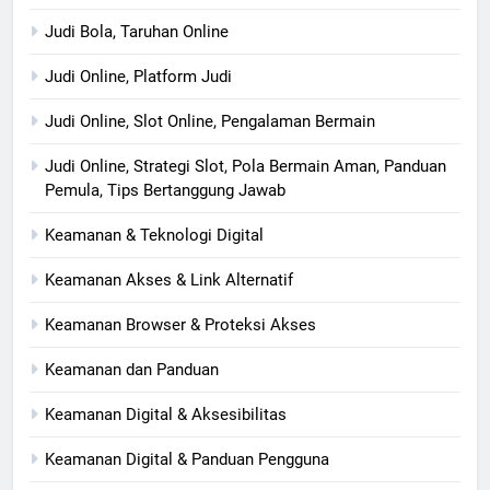
Judi Bola, Taruhan Online
Judi Online, Platform Judi
Judi Online, Slot Online, Pengalaman Bermain
Judi Online, Strategi Slot, Pola Bermain Aman, Panduan
Pemula, Tips Bertanggung Jawab
Keamanan & Teknologi Digital
Keamanan Akses & Link Alternatif
Keamanan Browser & Proteksi Akses
Keamanan dan Panduan
Keamanan Digital & Aksesibilitas
Keamanan Digital & Panduan Pengguna