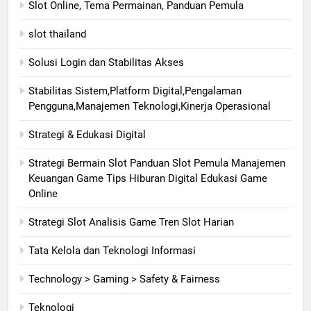
Slot Online, Tema Permainan, Panduan Pemula
slot thailand
Solusi Login dan Stabilitas Akses
Stabilitas Sistem,Platform Digital,Pengalaman
Pengguna,Manajemen Teknologi,Kinerja Operasional
Strategi & Edukasi Digital
Strategi Bermain Slot Panduan Slot Pemula Manajemen
Keuangan Game Tips Hiburan Digital Edukasi Game
Online
Strategi Slot Analisis Game Tren Slot Harian
Tata Kelola dan Teknologi Informasi
Technology > Gaming > Safety & Fairness
Teknologi