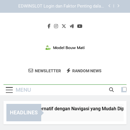
Skip
Login Edwinslot dengan Sistem Responsif untuk
to
Pengguna Mobile yang Mengutamakan Akses
Praktis
content
Lebah4D Login Terbaru dengan Tampilan yang
Lebih Responsif
TIARA4D Link Alternatif dengan Navigasi yang
Mudah Dipahami
EDWINSLOT Login dan Faktor Penting dalam
Menjaga Kelancaran Akses
Login Edwinslot dengan Sistem Responsif untuk
Pengguna Mobile yang Mengutamakan Akses
Model Bouw
Praktis
Eksplorasi Model Konstruksi Dan Miniatur
Lebah4D Login Terbaru dengan Tampilan yang
NEWSLETTER
RANDOM NEWS
Mati
Lebih Responsif
Dari Model Bouw Mati. Hobi Untuk Semua
Usia.
MENU
ARA4D Link Alternatif dengan Navigasi yang Mudah Dipahami
HEADLINES
Weeks Ago