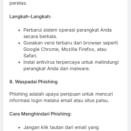
peretas.
Langkah-Langkah:
Perbarui sistem operasi perangkat Anda
secara berkala.
Gunakan versi terbaru dari browser seperti
Google Chrome, Mozilla Firefox, atau
Safari.
Instal antivirus terpercaya untuk melindungi
perangkat Anda dari malware.
8. Waspadai Phishing
Phishing adalah upaya penipuan untuk mencuri
informasi login melalui email atau situs palsu.
Cara Menghindari Phishing:
Jangan klik tautan dari email yang