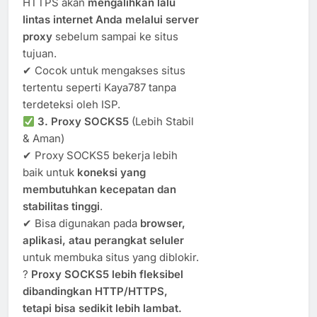
HTTPS akan
mengalihkan lalu
lintas internet Anda melalui server
proxy
sebelum sampai ke situs
tujuan.
✔ Cocok untuk mengakses situs
tertentu seperti Kaya787 tanpa
terdeteksi oleh ISP.
3. Proxy SOCKS5
(Lebih Stabil
& Aman)
✔ Proxy SOCKS5 bekerja lebih
baik untuk
koneksi yang
membutuhkan kecepatan dan
stabilitas tinggi
.
✔ Bisa digunakan pada
browser,
aplikasi, atau perangkat seluler
untuk membuka situs yang diblokir.
?
Proxy SOCKS5 lebih fleksibel
dibandingkan HTTP/HTTPS,
tetapi bisa sedikit lebih lambat.