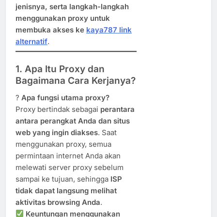
jenisnya, serta langkah-langkah
menggunakan proxy untuk
membuka akses ke
kaya787 link
alternatif
.
1. Apa Itu Proxy dan
Bagaimana Cara Kerjanya?
?
Apa fungsi utama proxy?
Proxy bertindak sebagai
perantara
antara perangkat Anda dan situs
web yang ingin diakses
. Saat
menggunakan proxy, semua
permintaan internet Anda akan
melewati server proxy sebelum
sampai ke tujuan, sehingga
ISP
tidak dapat langsung melihat
aktivitas browsing Anda
.
Keuntungan menggunakan