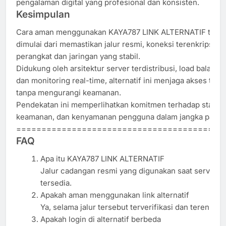
pengalaman digital yang profesional dan konsisten.
Kesimpulan
Cara aman menggunakan KAYA787 LINK ALTERNATIF tanpa
dimulai dari memastikan jalur resmi, koneksi terenkripsi, s
perangkat dan jaringan yang stabil.
Didukung oleh arsitektur server terdistribusi, load balanci
dan monitoring real-time, alternatif ini menjaga akses teta
tanpa mengurangi keamanan.
Pendekatan ini memperlihatkan komitmen terhadap stabilit
keamanan, dan kenyamanan pengguna dalam jangka panja
=========================================
FAQ
Apa itu KAYA787 LINK ALTERNATIF
Jalur cadangan resmi yang digunakan saat server u
tersedia.
Apakah aman menggunakan link alternatif
Ya, selama jalur tersebut terverifikasi dan terenkrips
Apakah login di alternatif berbeda