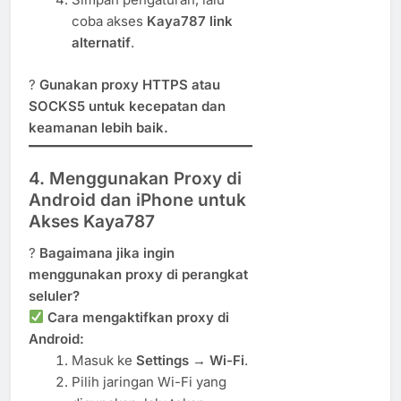
coba akses
Kaya787 link
alternatif
.
?
Gunakan proxy HTTPS atau
SOCKS5 untuk kecepatan dan
keamanan lebih baik.
4. Menggunakan Proxy di
Android dan iPhone untuk
Akses Kaya787
?
Bagaimana jika ingin
menggunakan proxy di perangkat
seluler?
Cara mengaktifkan proxy di
Android:
Masuk ke
Settings → Wi-Fi
.
Pilih jaringan Wi-Fi yang