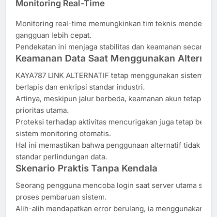
Monitoring Real-Time
Monitoring real-time memungkinkan tim teknis mendeteksi
gangguan lebih cepat.
Pendekatan ini menjaga stabilitas dan keamanan secara ko
Keamanan Data Saat Menggunakan Alternati
KAYA787 LINK ALTERNATIF tetap menggunakan sistem aute
berlapis dan enkripsi standar industri.
Artinya, meskipun jalur berbeda, keamanan akun tetap men
prioritas utama.
Proteksi terhadap aktivitas mencurigakan juga tetap berjal
sistem monitoring otomatis.
Hal ini memastikan bahwa penggunaan alternatif tidak me
standar perlindungan data.
Skenario Praktis Tanpa Kendala
Seorang pengguna mencoba login saat server utama seda
proses pembaruan sistem.
Alih-alih mendapatkan error berulang, ia menggunakan K