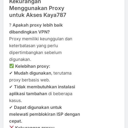
Kekurangan
Menggunakan Proxy
untuk Akses Kaya787
?
Apakah proxy lebih baik
dibandingkan VPN?
Proxy memiliki keunggulan dan
keterbatasan yang perlu
dipertimbangkan sebelum
digunakan.
Kelebihan proxy:
✔
Mudah digunakan
, terutama
proxy berbasis web.
✔
Tidak membutuhkan instalasi
aplikasi tambahan
di beberapa
kasus.
✔
Dapat digunakan untuk
melewati pemblokiran ISP dengan
cepat.
Kekurangan proxy: