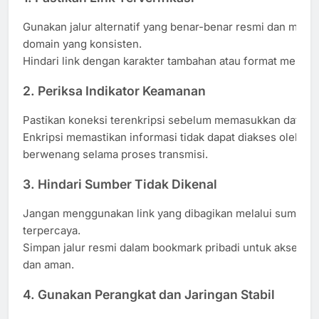
Gunakan jalur alternatif yang benar-benar resmi dan memili
domain yang konsisten.
Hindari link dengan karakter tambahan atau format mencur
2. Periksa Indikator Keamanan
Pastikan koneksi terenkripsi sebelum memasukkan data lo
Enkripsi memastikan informasi tidak dapat diakses oleh pih
berwenang selama proses transmisi.
3. Hindari Sumber Tidak Dikenal
Jangan menggunakan link yang dibagikan melalui sumber t
terpercaya.
Simpan jalur resmi dalam bookmark pribadi untuk akses le
dan aman.
4. Gunakan Perangkat dan Jaringan Stabil