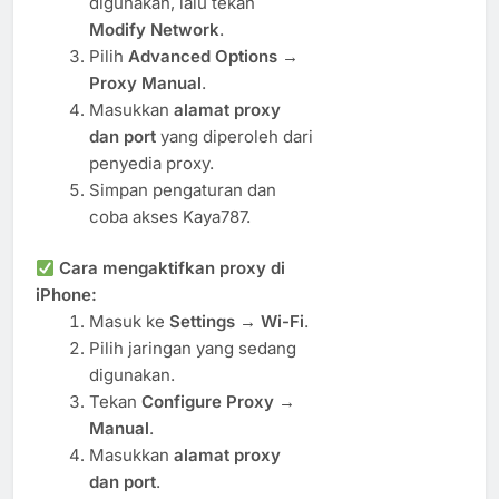
digunakan, lalu tekan
Modify Network
.
Pilih
Advanced Options →
Proxy Manual
.
Masukkan
alamat proxy
dan port
yang diperoleh dari
penyedia proxy.
Simpan pengaturan dan
coba akses Kaya787.
Cara mengaktifkan proxy di
iPhone:
Masuk ke
Settings → Wi-Fi
.
Pilih jaringan yang sedang
digunakan.
Tekan
Configure Proxy →
Manual
.
Masukkan
alamat proxy
dan port
.