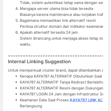
Tidak, sistem autentikasi tetap sama dengan server
Mengapa server utama bisa tidak tersedia
Biasanya karena maintenance atau lonjakan trafik ti
Bagaimana memastikan link alternatif resmi
Periksa struktur domain dan indikator keamanan seb
Apakah alternatif tersedia 24 jam
Sistem dirancang untuk menjaga akses tetap stabil
waktu.
=========================================
Internal Linking Suggestion
Untuk memperkuat cluster brand, dapat ditambahkan artikel
Kenapa KAYA787 ALTERNATIF Dibutuhkan Saat Mai
KAYA787 ALTERNATIF Tanpa Redirect Berlebihan
KAYA787 ALTERNATIF Resmi dengan Dukungan Serv
KAYA787 LOGIN 24 Jam dengan Infrastruktur Serve
Keamanan Data Saat Proses
KAYA787 LINK ALTER
Berlangsung