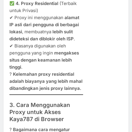
4. Proxy Residential
(Terbaik
untuk Privasi)
✔ Proxy ini menggunakan
alamat
IP asli dari pengguna di berbagai
lokasi
, membuatnya
lebih sulit
dideteksi dan diblokir oleh ISP
.
✔ Biasanya digunakan oleh
pengguna yang ingin
mengakses
situs dengan keamanan lebih
tinggi
.
?
Kelemahan proxy residential
adalah biayanya yang lebih mahal
dibandingkan jenis proxy lainnya.
3. Cara Menggunakan
Proxy untuk Akses
Kaya787 di Browser
?
Bagaimana cara mengatur