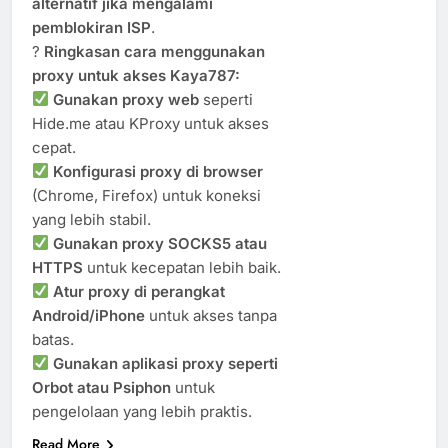
alternatif jika mengalami
pemblokiran ISP
.
?
Ringkasan cara menggunakan
proxy untuk akses Kaya787:
Gunakan proxy web
seperti
Hide.me atau KProxy untuk akses
cepat.
Konfigurasi proxy di browser
(Chrome, Firefox) untuk koneksi
yang lebih stabil.
Gunakan proxy SOCKS5 atau
HTTPS
untuk kecepatan lebih baik.
Atur proxy di perangkat
Android/iPhone
untuk akses tanpa
batas.
Gunakan aplikasi proxy seperti
Orbot atau Psiphon
untuk
pengelolaan yang lebih praktis.
Read More