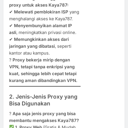
proxy untuk akses Kaya787:
✔
Melewati pemblokiran ISP
yang
menghalangi akses ke Kaya787.
✔
Menyembunyikan alamat IP
asli
, meningkatkan privasi online.
✔
Memungkinkan akses dari
jaringan yang dibatasi
, seperti
kantor atau kampus.
?
Proxy bekerja mirip dengan
VPN, tetapi tanpa enkripsi yang
kuat, sehingga lebih cepat tetapi
kurang aman dibandingkan VPN.
2. Jenis-Jenis Proxy yang
Bisa Digunakan
?
Apa saja jenis proxy yang bisa
membantu mengakses Kaya787?
1. Proxy Web
(Gratis & Mudah