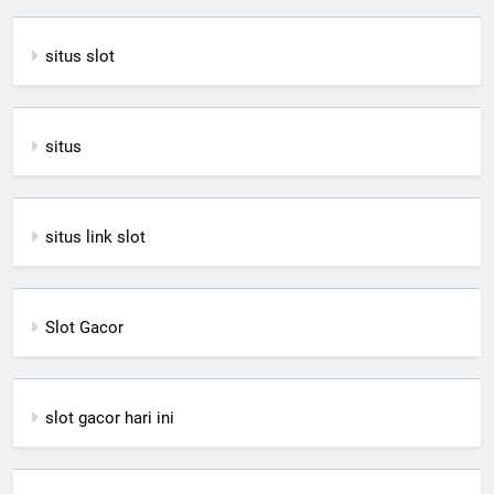
situs slot
situs
situs link slot
Slot
G
acor
slot gacor hari ini