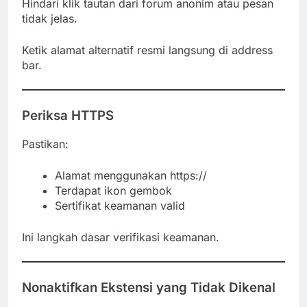
Hindari klik tautan dari forum anonim atau pesan
tidak jelas.
Ketik alamat alternatif resmi langsung di address
bar.
Periksa HTTPS
Pastikan:
Alamat menggunakan https://
Terdapat ikon gembok
Sertifikat keamanan valid
Ini langkah dasar verifikasi keamanan.
Nonaktifkan Ekstensi yang Tidak Dikenal