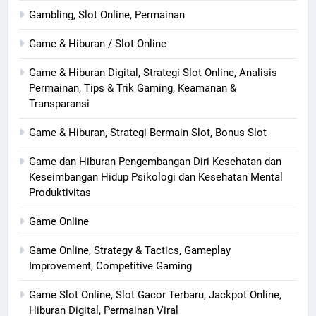
Gambling, Slot Online, Permainan
Game & Hiburan / Slot Online
Game & Hiburan Digital, Strategi Slot Online, Analisis
Permainan, Tips & Trik Gaming, Keamanan &
Transparansi
Game & Hiburan, Strategi Bermain Slot, Bonus Slot
Game dan Hiburan Pengembangan Diri Kesehatan dan
Keseimbangan Hidup Psikologi dan Kesehatan Mental
Produktivitas
Game Online
Game Online, Strategy & Tactics, Gameplay
Improvement, Competitive Gaming
Game Slot Online, Slot Gacor Terbaru, Jackpot Online,
Hiburan Digital, Permainan Viral