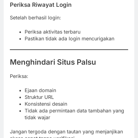
Periksa Riwayat Login
Setelah berhasil login:
Periksa aktivitas terbaru
Pastikan tidak ada login mencurigakan
Menghindari Situs Palsu
Periksa:
Ejaan domain
Struktur URL
Konsistensi desain
Tidak ada permintaan data tambahan yang
tidak wajar
Jangan tergoda dengan tautan yang menjanjikan