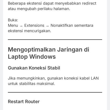
Beberapa ekstensi dapat menyebabkan redirect
atau mengubah perilaku halaman.
Buka:
Menu → Extensions → Nonaktifkan sementara
ekstensi mencurigakan.
Mengoptimalkan Jaringan di
Laptop Windows
Gunakan Koneksi Stabil
Jika memungkinkan, gunakan koneksi kabel LAN
untuk stabilitas maksimal.
Restart Router