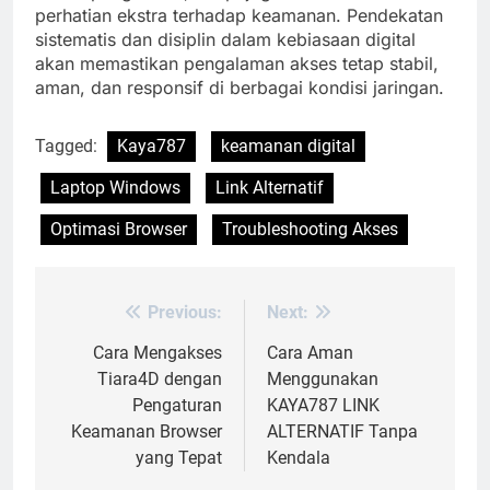
perhatian ekstra terhadap keamanan. Pendekatan
sistematis dan disiplin dalam kebiasaan digital
akan memastikan pengalaman akses tetap stabil,
aman, dan responsif di berbagai kondisi jaringan.
Tagged:
Kaya787
keamanan digital
Laptop Windows
Link Alternatif
Optimasi Browser
Troubleshooting Akses
Previous:
Next:
Post
navigation
Cara Mengakses
Cara Aman
Tiara4D dengan
Menggunakan
Pengaturan
KAYA787 LINK
Keamanan Browser
ALTERNATIF Tanpa
yang Tepat
Kendala