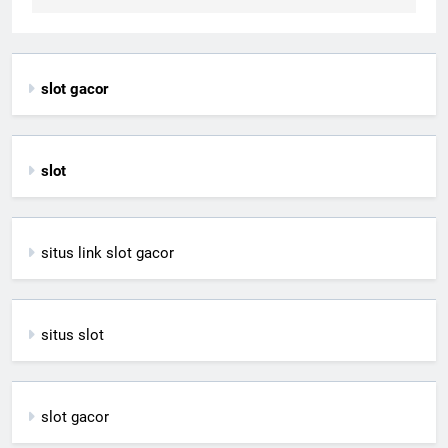
slot gacor
slot
situs link slot gacor
situs slot
slot gacor