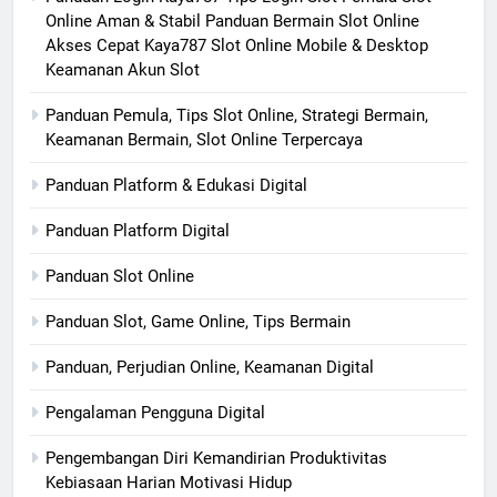
Online Aman & Stabil Panduan Bermain Slot Online
Akses Cepat Kaya787 Slot Online Mobile & Desktop
Keamanan Akun Slot
Panduan Pemula, Tips Slot Online, Strategi Bermain,
Keamanan Bermain, Slot Online Terpercaya
Panduan Platform & Edukasi Digital
Panduan Platform Digital
Panduan Slot Online
Panduan Slot, Game Online, Tips Bermain
Panduan, Perjudian Online, Keamanan Digital
Pengalaman Pengguna Digital
Pengembangan Diri Kemandirian Produktivitas
Kebiasaan Harian Motivasi Hidup