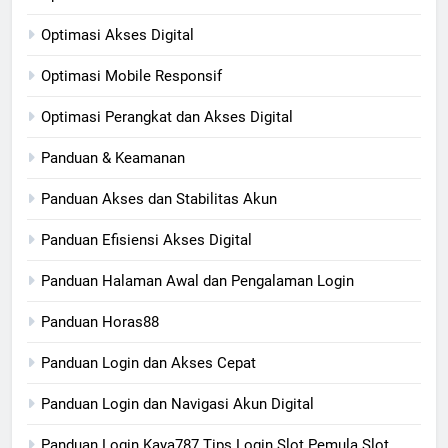
Optimasi Akses Digital
Optimasi Mobile Responsif
Optimasi Perangkat dan Akses Digital
Panduan & Keamanan
Panduan Akses dan Stabilitas Akun
Panduan Efisiensi Akses Digital
Panduan Halaman Awal dan Pengalaman Login
Panduan Horas88
Panduan Login dan Akses Cepat
Panduan Login dan Navigasi Akun Digital
Panduan Login Kaya787 Tips Login Slot Pemula Slot