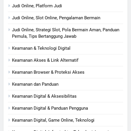
Judi Online, Platform Judi
Judi Online, Slot Online, Pengalaman Bermain
Judi Online, Strategi Slot, Pola Bermain Aman, Panduan
Pemula, Tips Bertanggung Jawab
Keamanan & Teknologi Digital
Keamanan Akses & Link Alternatif
Keamanan Browser & Proteksi Akses
Keamanan dan Panduan
Keamanan Digital & Aksesibilitas
Keamanan Digital & Panduan Pengguna
Keamanan Digital, Game Online, Teknologi