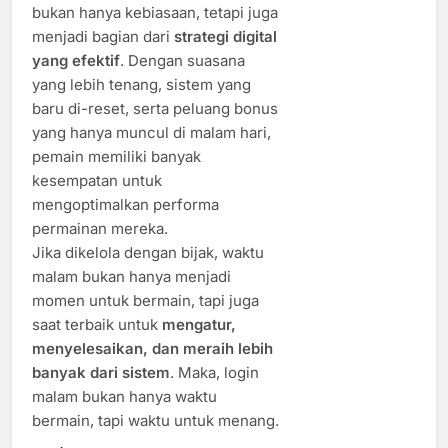
bukan hanya kebiasaan, tetapi juga
menjadi bagian dari
strategi digital
yang efektif
. Dengan suasana
yang lebih tenang, sistem yang
baru di-reset, serta peluang bonus
yang hanya muncul di malam hari,
pemain memiliki banyak
kesempatan untuk
mengoptimalkan performa
permainan mereka.
Jika dikelola dengan bijak, waktu
malam bukan hanya menjadi
momen untuk bermain, tapi juga
saat terbaik untuk
mengatur,
menyelesaikan, dan meraih lebih
banyak dari sistem
. Maka, login
malam bukan hanya waktu
bermain, tapi waktu untuk menang.