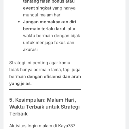
tentang flash bonus atau
event singkat
yang hanya
muncul malam hari
Jangan memaksakan diri
bermain terlalu larut
, atur
waktu bermain dengan bijak
untuk menjaga fokus dan
akurasi
Strategi ini penting agar kamu
tidak hanya bermain lama, tapi juga
bermain
dengan efisiensi dan arah
yang jelas
.
5. Kesimpulan: Malam Hari,
Waktu Terbaik untuk Strategi
Terbaik
Aktivitas login malam di Kaya787