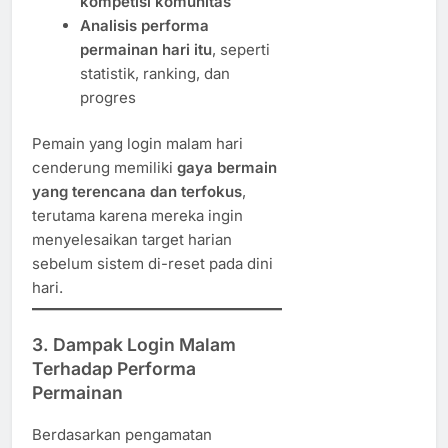
kompetisi komunitas
Analisis performa
permainan hari itu
, seperti
statistik, ranking, dan
progres
Pemain yang login malam hari
cenderung memiliki
gaya bermain
yang terencana dan terfokus
,
terutama karena mereka ingin
menyelesaikan target harian
sebelum sistem di-reset pada dini
hari.
3. Dampak Login Malam
Terhadap Performa
Permainan
Berdasarkan pengamatan