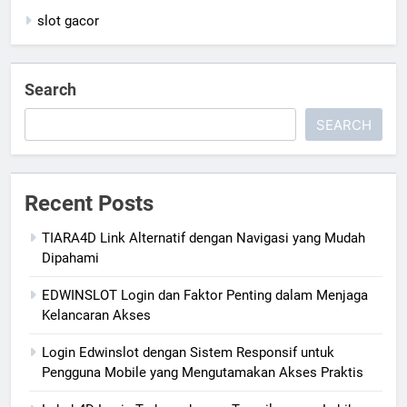
slot gacor
Search
SEARCH
Recent Posts
TIARA4D Link Alternatif dengan Navigasi yang Mudah
Dipahami
EDWINSLOT Login dan Faktor Penting dalam Menjaga
Kelancaran Akses
Login Edwinslot dengan Sistem Responsif untuk
Pengguna Mobile yang Mengutamakan Akses Praktis