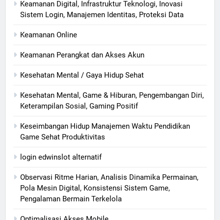
Keamanan Digital, Infrastruktur Teknologi, Inovasi
Sistem Login, Manajemen Identitas, Proteksi Data
Keamanan Online
Keamanan Perangkat dan Akses Akun
Kesehatan Mental / Gaya Hidup Sehat
Kesehatan Mental, Game & Hiburan, Pengembangan Diri,
Keterampilan Sosial, Gaming Positif
Keseimbangan Hidup Manajemen Waktu Pendidikan
Game Sehat Produktivitas
login edwinslot alternatif
Observasi Ritme Harian, Analisis Dinamika Permainan,
Pola Mesin Digital, Konsistensi Sistem Game,
Pengalaman Bermain Terkelola
Optimalisasi Akses Mobile