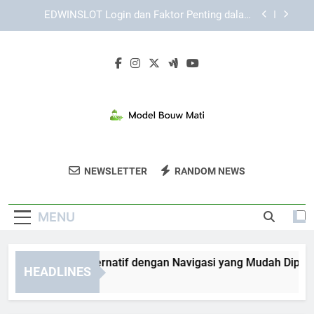
Skip
Login Edwinslot dengan Sistem Responsif untuk
to
Pengguna Mobile yang Mengutamakan Akses
Praktis
content
Lebah4D Login Terbaru dengan Tampilan yang
Lebih Responsif
TIARA4D Link Alternatif dengan Navigasi yang
Mudah Dipahami
EDWINSLOT Login dan Faktor Penting dalam
Menjaga Kelancaran Akses
Login Edwinslot dengan Sistem Responsif untuk
Pengguna Mobile yang Mengutamakan Akses
Model Bouw
Praktis
Eksplorasi Model Konstruksi Dan Miniatur
Lebah4D Login Terbaru dengan Tampilan yang
NEWSLETTER
RANDOM NEWS
Mati
Lebih Responsif
Dari Model Bouw Mati. Hobi Untuk Semua
Usia.
MENU
ARA4D Link Alternatif dengan Navigasi yang Mudah Dipahami
HEADLINES
Weeks Ago