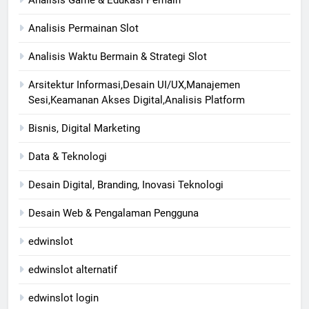
Analisis Game & Edukasi Pemain
Analisis Permainan Slot
Analisis Waktu Bermain & Strategi Slot
Arsitektur Informasi,Desain UI/UX,Manajemen
Sesi,Keamanan Akses Digital,Analisis Platform
Bisnis, Digital Marketing
Data & Teknologi
Desain Digital, Branding, Inovasi Teknologi
Desain Web & Pengalaman Pengguna
edwinslot
edwinslot alternatif
edwinslot login