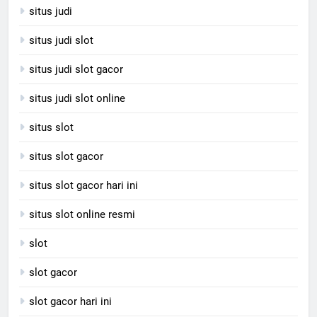
situs judi
situs judi slot
situs judi slot gacor
situs judi slot online
situs slot
situs slot gacor
situs slot gacor hari ini
situs slot online resmi
slot
slot gacor
slot gacor hari ini