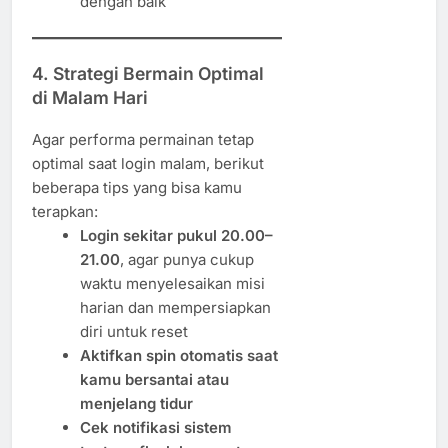
dengan baik
4. Strategi Bermain Optimal
di Malam Hari
Agar performa permainan tetap
optimal saat login malam, berikut
beberapa tips yang bisa kamu
terapkan:
Login sekitar pukul 20.00–
21.00
, agar punya cukup
waktu menyelesaikan misi
harian dan mempersiapkan
diri untuk reset
Aktifkan spin otomatis saat
kamu bersantai atau
menjelang tidur
Cek notifikasi sistem