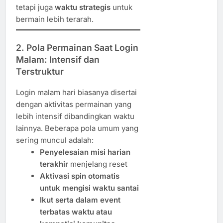
tetapi juga
waktu strategis
untuk
bermain lebih terarah.
2. Pola Permainan Saat Login
Malam: Intensif dan
Terstruktur
Login malam hari biasanya disertai
dengan aktivitas permainan yang
lebih intensif dibandingkan waktu
lainnya. Beberapa pola umum yang
sering muncul adalah:
Penyelesaian misi harian
terakhir
menjelang reset
Aktivasi spin otomatis
untuk mengisi waktu santai
Ikut serta dalam event
terbatas waktu atau