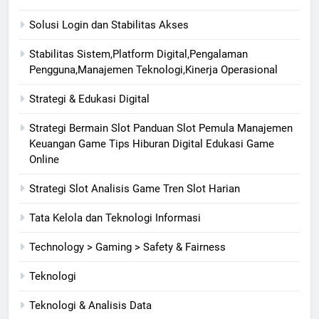
Solusi Login dan Stabilitas Akses
Stabilitas Sistem,Platform Digital,Pengalaman
Pengguna,Manajemen Teknologi,Kinerja Operasional
Strategi & Edukasi Digital
Strategi Bermain Slot Panduan Slot Pemula Manajemen
Keuangan Game Tips Hiburan Digital Edukasi Game
Online
Strategi Slot Analisis Game Tren Slot Harian
Tata Kelola dan Teknologi Informasi
Technology > Gaming > Safety & Fairness
Teknologi
Teknologi & Analisis Data