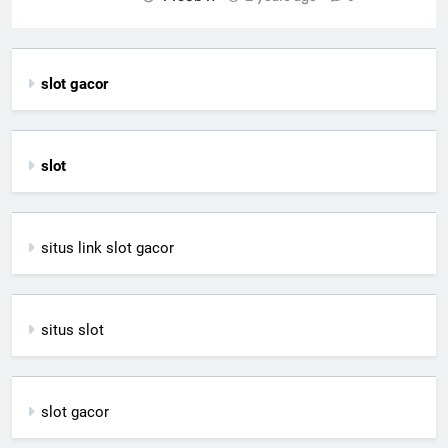
slot gacor
slot
situs link slot gacor
situs slot
slot gacor