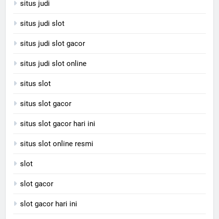
situs judi
situs judi slot
situs judi slot gacor
situs judi slot online
situs slot
situs slot gacor
situs slot gacor hari ini
situs slot online resmi
slot
slot gacor
slot gacor hari ini