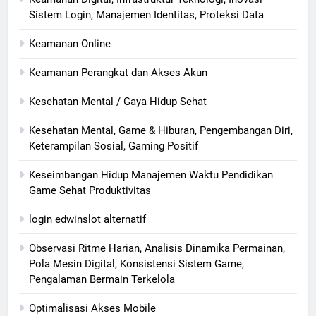
Sistem Login, Manajemen Identitas, Proteksi Data
Keamanan Online
Keamanan Perangkat dan Akses Akun
Kesehatan Mental / Gaya Hidup Sehat
Kesehatan Mental, Game & Hiburan, Pengembangan Diri,
Keterampilan Sosial, Gaming Positif
Keseimbangan Hidup Manajemen Waktu Pendidikan
Game Sehat Produktivitas
login edwinslot alternatif
Observasi Ritme Harian, Analisis Dinamika Permainan,
Pola Mesin Digital, Konsistensi Sistem Game,
Pengalaman Bermain Terkelola
Optimalisasi Akses Mobile