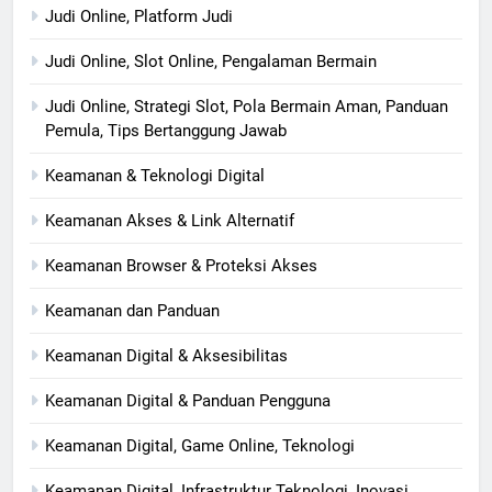
Judi Online, Platform Judi
Judi Online, Slot Online, Pengalaman Bermain
Judi Online, Strategi Slot, Pola Bermain Aman, Panduan
Pemula, Tips Bertanggung Jawab
Keamanan & Teknologi Digital
Keamanan Akses & Link Alternatif
Keamanan Browser & Proteksi Akses
Keamanan dan Panduan
Keamanan Digital & Aksesibilitas
Keamanan Digital & Panduan Pengguna
Keamanan Digital, Game Online, Teknologi
Keamanan Digital, Infrastruktur Teknologi, Inovasi