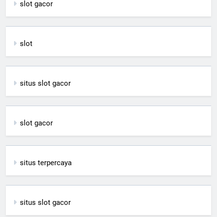
slot gacor
slot
situs slot gacor
slot gacor
situs terpercaya
situs slot gacor