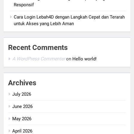
Responsif
Cara Login Lebah4D dengan Langkah Cepat dan Terarah
untuk Akses yang Lebih Aman
Recent Comments
A WordPress Commenter
on
Hello world!
Archives
July 2026
June 2026
May 2026
April 2026