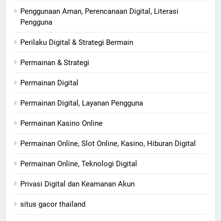
Penggunaan Aman, Perencanaan Digital, Literasi
Pengguna
Perilaku Digital & Strategi Bermain
Permainan & Strategi
Permainan Digital
Permainan Digital, Layanan Pengguna
Permainan Kasino Online
Permainan Online, Slot Online, Kasino, Hiburan Digital
Permainan Online, Teknologi Digital
Privasi Digital dan Keamanan Akun
situs gacor thailand