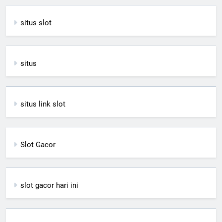
situs slot
situs
situs link slot
Slot
G
acor
slot gacor hari ini