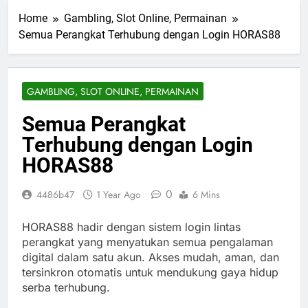
Home
Gambling, Slot Online, Permainan
Semua Perangkat Terhubung dengan Login HORAS88
GAMBLING, SLOT ONLINE, PERMAINAN
Semua Perangkat
Terhubung dengan Login
HORAS88
0
4486b47
1 Year Ago
6 Mins
HORAS88 hadir dengan sistem login lintas
perangkat yang menyatukan semua pengalaman
digital dalam satu akun. Akses mudah, aman, dan
tersinkron otomatis untuk mendukung gaya hidup
serba terhubung.