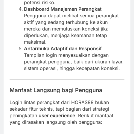
potensi risiko.
Dashboard Manajemen Perangkat
Pengguna dapat melihat semua perangkat
aktif yang sedang terhubung ke akun
mereka dan memutuskan koneksi jika
diperlukan, menjaga keamanan tetap
maksimal.
Antarmuka Adaptif dan Responsif
Tampilan login menyesuaikan dengan
perangkat pengguna, baik dari ukuran layar,
sistem operasi, hingga kecepatan koneksi.
Manfaat Langsung bagi Pengguna
Login lintas perangkat dari HORAS88 bukan
sekadar fitur teknis, tapi bagian dari strategi
peningkatan
user experience
. Berikut manfaat
yang dirasakan langsung oleh pengguna: