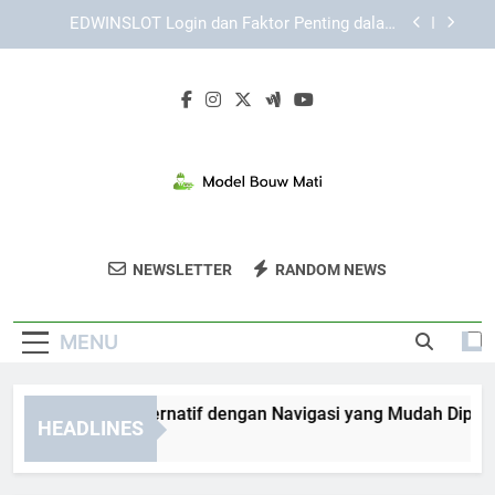
Skip
Login Edwinslot dengan Sistem Responsif untuk
to
Pengguna Mobile yang Mengutamakan Akses
Praktis
content
Lebah4D Login Terbaru dengan Tampilan yang
Lebih Responsif
TIARA4D Link Alternatif dengan Navigasi yang
Mudah Dipahami
EDWINSLOT Login dan Faktor Penting dalam
Menjaga Kelancaran Akses
Login Edwinslot dengan Sistem Responsif untuk
Pengguna Mobile yang Mengutamakan Akses
Model Bouw
Praktis
Eksplorasi Model Konstruksi Dan Miniatur
Lebah4D Login Terbaru dengan Tampilan yang
NEWSLETTER
RANDOM NEWS
Mati
Lebih Responsif
Dari Model Bouw Mati. Hobi Untuk Semua
Usia.
MENU
IARA4D Link Alternatif dengan Navigasi yang Mudah Dipaham
HEADLINES
 Month Ago