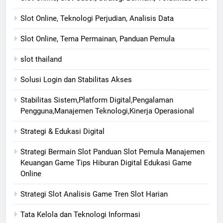
Slot Online, Teknologi Perjudian, Analisis Data
Slot Online, Tema Permainan, Panduan Pemula
slot thailand
Solusi Login dan Stabilitas Akses
Stabilitas Sistem,Platform Digital,Pengalaman
Pengguna,Manajemen Teknologi,Kinerja Operasional
Strategi & Edukasi Digital
Strategi Bermain Slot Panduan Slot Pemula Manajemen
Keuangan Game Tips Hiburan Digital Edukasi Game
Online
Strategi Slot Analisis Game Tren Slot Harian
Tata Kelola dan Teknologi Informasi