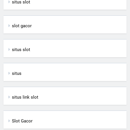
situs slot
slot gacor
situs slot
situs
situs link slot
Slot
G
acor