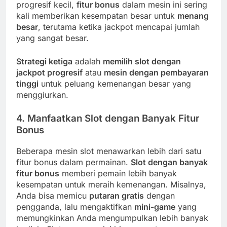
progresif kecil,
fitur bonus
dalam mesin ini sering
kali memberikan kesempatan besar untuk
menang
besar
, terutama ketika jackpot mencapai jumlah
yang sangat besar.
Strategi ketiga
adalah
memilih slot dengan
jackpot progresif
atau
mesin dengan pembayaran
tinggi
untuk peluang kemenangan besar yang
menggiurkan.
4. Manfaatkan Slot dengan Banyak Fitur
Bonus
Beberapa mesin slot menawarkan lebih dari satu
fitur bonus dalam permainan.
Slot dengan banyak
fitur bonus
memberi pemain lebih banyak
kesempatan untuk meraih kemenangan. Misalnya,
Anda bisa memicu
putaran gratis
dengan
pengganda, lalu mengaktifkan
mini-game
yang
memungkinkan Anda mengumpulkan lebih banyak