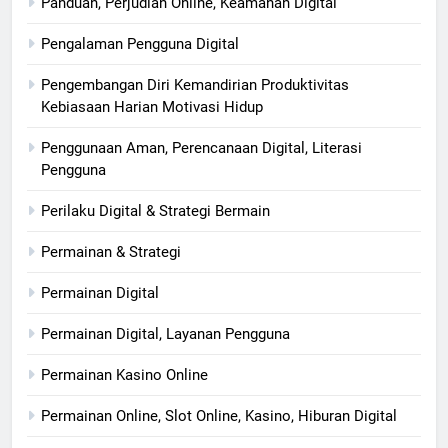
Panduan, Perjudian Online, Keamanan Digital
Pengalaman Pengguna Digital
Pengembangan Diri Kemandirian Produktivitas
Kebiasaan Harian Motivasi Hidup
Penggunaan Aman, Perencanaan Digital, Literasi
Pengguna
Perilaku Digital & Strategi Bermain
Permainan & Strategi
Permainan Digital
Permainan Digital, Layanan Pengguna
Permainan Kasino Online
Permainan Online, Slot Online, Kasino, Hiburan Digital