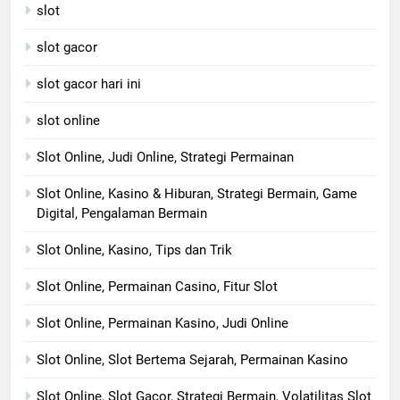
slot
slot gacor
slot gacor hari ini
slot online
Slot Online, Judi Online, Strategi Permainan
Slot Online, Kasino & Hiburan, Strategi Bermain, Game
Digital, Pengalaman Bermain
Slot Online, Kasino, Tips dan Trik
Slot Online, Permainan Casino, Fitur Slot
Slot Online, Permainan Kasino, Judi Online
Slot Online, Slot Bertema Sejarah, Permainan Kasino
Slot Online, Slot Gacor, Strategi Bermain, Volatilitas Slot