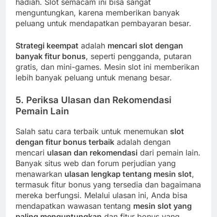
hadiah. Slot semacam ini bisa sangat
menguntungkan, karena memberikan banyak
peluang untuk mendapatkan pembayaran besar.
Strategi keempat
adalah
mencari slot dengan
banyak fitur bonus
, seperti pengganda, putaran
gratis, dan mini-games. Mesin slot ini memberikan
lebih banyak peluang untuk menang besar.
5. Periksa Ulasan dan Rekomendasi
Pemain Lain
Salah satu cara terbaik untuk menemukan
slot
dengan fitur bonus terbaik
adalah dengan
mencari
ulasan dan rekomendasi
dari pemain lain.
Banyak situs web dan forum perjudian yang
menawarkan
ulasan lengkap tentang mesin slot
,
termasuk fitur bonus yang tersedia dan bagaimana
mereka berfungsi. Melalui ulasan ini, Anda bisa
mendapatkan wawasan tentang
mesin slot yang
paling menguntungkan
dan fitur bonus yang