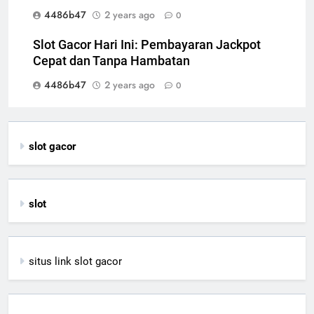
4486b47
2 years ago
0
Slot Gacor Hari Ini: Pembayaran Jackpot
Cepat dan Tanpa Hambatan
4486b47
2 years ago
0
slot gacor
slot
situs link slot gacor