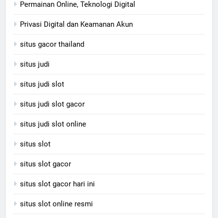
Permainan Online, Teknologi Digital
Privasi Digital dan Keamanan Akun
situs gacor thailand
situs judi
situs judi slot
situs judi slot gacor
situs judi slot online
situs slot
situs slot gacor
situs slot gacor hari ini
situs slot online resmi