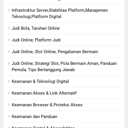
Infrastruktur Server,Stabilitas Platform,Manajemen
Teknologi,Platform Digital
Judi Bola, Taruhan Online
Judi Online, Platform Judi
Judi Online, Slot Online, Pengalaman Bermain
Judi Online, Strategi Slot, Pola Bermain Aman, Panduan
Pemula, Tips Bertanggung Jawab
Keamanan & Teknologi Digital
Keamanan Akses & Link Alternatif
Keamanan Browser & Proteksi Akses
Keamanan dan Panduan