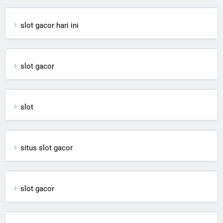
slot gacor hari ini
slot gacor
slot
situs slot gacor
slot gacor