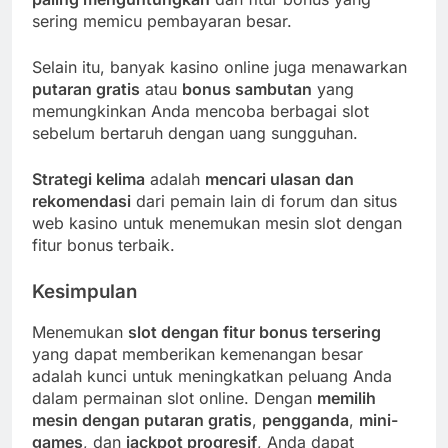
sering memicu pembayaran besar.
Selain itu, banyak kasino online juga menawarkan
putaran gratis
atau
bonus sambutan
yang
memungkinkan Anda mencoba berbagai slot
sebelum bertaruh dengan uang sungguhan.
Strategi kelima
adalah
mencari ulasan dan
rekomendasi
dari pemain lain di forum dan situs
web kasino untuk menemukan mesin slot dengan
fitur bonus terbaik.
Kesimpulan
Menemukan
slot dengan fitur bonus tersering
yang dapat memberikan kemenangan besar
adalah kunci untuk meningkatkan peluang Anda
dalam permainan slot online. Dengan
memilih
mesin dengan putaran gratis
,
pengganda
,
mini-
games
, dan
jackpot progresif
, Anda dapat