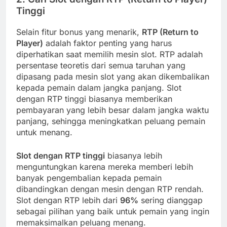
Tinggi
Selain fitur bonus yang menarik,
RTP (Return to
Player)
adalah faktor penting yang harus
diperhatikan saat memilih mesin slot. RTP adalah
persentase teoretis dari semua taruhan yang
dipasang pada mesin slot yang akan dikembalikan
kepada pemain dalam jangka panjang. Slot
dengan RTP tinggi biasanya memberikan
pembayaran yang lebih besar dalam jangka waktu
panjang, sehingga meningkatkan peluang pemain
untuk menang.
Slot dengan RTP tinggi
biasanya lebih
menguntungkan karena mereka memberi lebih
banyak pengembalian kepada pemain
dibandingkan dengan mesin dengan RTP rendah.
Slot dengan RTP lebih dari
96%
sering dianggap
sebagai pilihan yang baik untuk pemain yang ingin
memaksimalkan peluang menang.