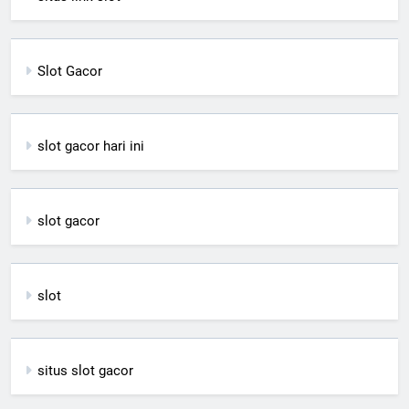
Slot
G
acor
slot gacor hari ini
slot gacor
slot
situs slot gacor