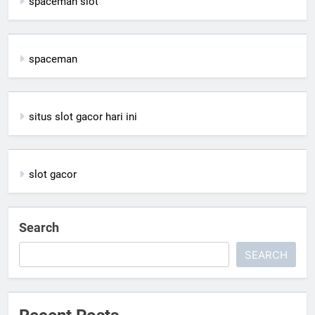
spaceman slot
spaceman
situs slot gacor hari ini
slot gacor
Search
SEARCH