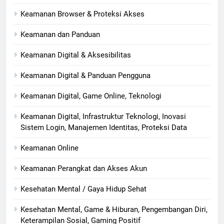
Keamanan Browser & Proteksi Akses
Keamanan dan Panduan
Keamanan Digital & Aksesibilitas
Keamanan Digital & Panduan Pengguna
Keamanan Digital, Game Online, Teknologi
Keamanan Digital, Infrastruktur Teknologi, Inovasi
Sistem Login, Manajemen Identitas, Proteksi Data
Keamanan Online
Keamanan Perangkat dan Akses Akun
Kesehatan Mental / Gaya Hidup Sehat
Kesehatan Mental, Game & Hiburan, Pengembangan Diri,
Keterampilan Sosial, Gaming Positif