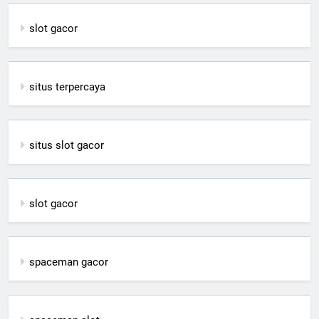
slot gacor
situs terpercaya
situs slot gacor
slot gacor
spaceman gacor