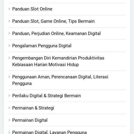
Panduan Slot Online
Panduan Slot, Game Online, Tips Bermain
Panduan, Perjudian Online, Keamanan Digital
Pengalaman Pengguna Digital
Pengembangan Diri Kemandirian Produktivitas
Kebiasaan Harian Motivasi Hidup
Penggunaan Aman, Perencanaan Digital, Literasi
Pengguna
Perilaku Digital & Strategi Bermain
Permainan & Strategi
Permainan Digital
Permainan Digital, Layanan Pengguna