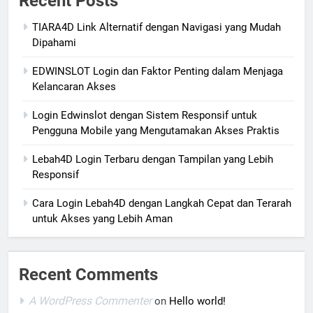
Recent Posts
TIARA4D Link Alternatif dengan Navigasi yang Mudah
Dipahami
EDWINSLOT Login dan Faktor Penting dalam Menjaga
Kelancaran Akses
Login Edwinslot dengan Sistem Responsif untuk
Pengguna Mobile yang Mengutamakan Akses Praktis
Lebah4D Login Terbaru dengan Tampilan yang Lebih
Responsif
Cara Login Lebah4D dengan Langkah Cepat dan Terarah
untuk Akses yang Lebih Aman
Recent Comments
A WordPress Commenter
on
Hello world!