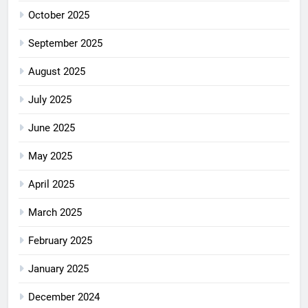
October 2025
September 2025
August 2025
July 2025
June 2025
May 2025
April 2025
March 2025
February 2025
January 2025
December 2024