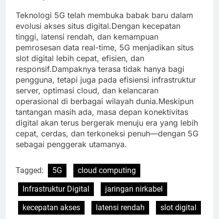
Teknologi 5G telah membuka babak baru dalam
evolusi akses situs digital.Dengan kecepatan
tinggi, latensi rendah, dan kemampuan
pemrosesan data real-time, 5G menjadikan situs
slot digital lebih cepat, efisien, dan
responsif.Dampaknya terasa tidak hanya bagi
pengguna, tetapi juga pada efisiensi infrastruktur
server, optimasi cloud, dan kelancaran
operasional di berbagai wilayah dunia.Meskipun
tantangan masih ada, masa depan konektivitas
digital akan terus bergerak menuju era yang lebih
cepat, cerdas, dan terkoneksi penuh—dengan 5G
sebagai penggerak utamanya.
Tagged:
5G
cloud computing
Infrastruktur Digital
jaringan nirkabel
kecepatan akses
latensi rendah
slot digital