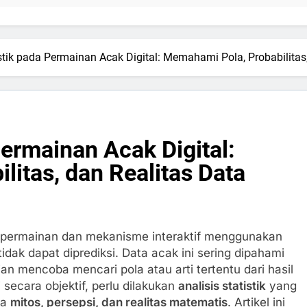
istik pada Permainan Acak Digital: Memahami Pola, Probabilitas
Permainan Acak Digital:
itas, dan Realitas Data
k permainan dan mekanisme interaktif menggunakan
dak dapat diprediksi. Data acak ini sering dipahami
n mencoba mencari pola atau arti tertentu dari hasil
ecara objektif, perlu dilakukan
analisis statistik
yang
ra
mitos, persepsi, dan realitas matematis
. Artikel ini