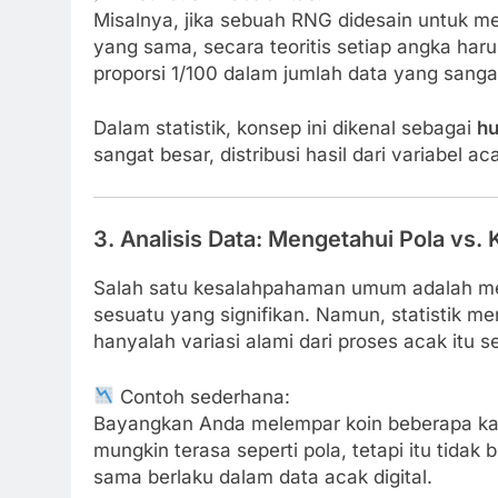
Misalnya, jika sebuah RNG didesain untuk m
yang sama, secara teoritis setiap angka ha
proporsi 1/100 dalam jumlah data yang sanga
Dalam statistik, konsep ini dikenal sebagai
hu
sangat besar, distribusi hasil dari variabel a
3. Analisis Data: Mengetahui Pola vs.
Salah satu kesalahpahaman umum adalah m
sesuatu yang signifikan. Namun, statistik m
hanyalah variasi alami dari proses acak itu se
Contoh sederhana:
Bayangkan Anda melempar koin beberapa kali.
mungkin terasa seperti pola, tetapi itu tidak 
sama berlaku dalam data acak digital.