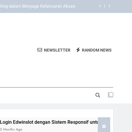
ting dalam Menjaga Kelancaran Akses
ile yang Mengutamakan Akses Praktis
dengan Tampilan yang Lebih Responsif
 dengan Navigasi yang Mudah Dipahami
NEWSLETTER
RANDOM NEWS
ting dalam Menjaga Kelancaran Akses
ile yang Mengutamakan Akses Praktis
ntuk Semua Usia.
dengan Tampilan yang Lebih Responsif
winslot dengan Sistem Responsif untuk Pengguna Mobile yan
go