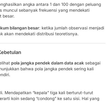
enghasilkan angka antara 1 dan 100 dengan peluang
rus muncul sebanyak frekuensi yang mendekati
t besar.
kum bilangan besar
: ketika jumlah observasi menjadi
cak akan mendekati distribusi teoretisnya.
 Kebetulan
elihat
pola jangka pendek dalam data acak
sebagai
enunjukkan bahwa pola jangka pendek sering kali
ndiri.
 Mendapatkan “kepala” tiga kali berturut-turut
berarti koin sedang “condong” ke satu sisi. Hal yang