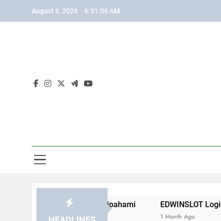
Skip
August 6, 2026
6:31:07 AM
to
content
Mod
Eksplorasi
avigasi yang Mudah Dipahami
EDWINSLOT Login dan Fak
1 Month Ago
HEADLINES