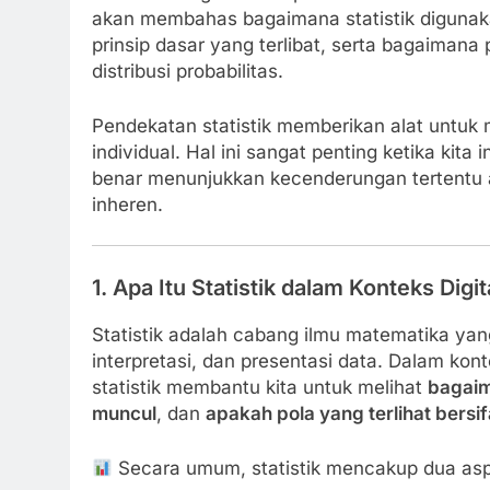
akan membahas bagaimana statistik digunakan
prinsip dasar yang terlibat, serta bagaiman
distribusi probabilitas.
Pendekatan statistik memberikan alat untuk m
individual. Hal ini sangat penting ketika k
benar menunjukkan kecenderungan tertentu 
inheren.
1. Apa Itu Statistik dalam Konteks Digit
Statistik adalah cabang ilmu matematika yan
interpretasi, dan presentasi data. Dalam kont
statistik membantu kita untuk melihat
bagaim
muncul
, dan
apakah pola yang terlihat bersi
Secara umum, statistik mencakup dua as