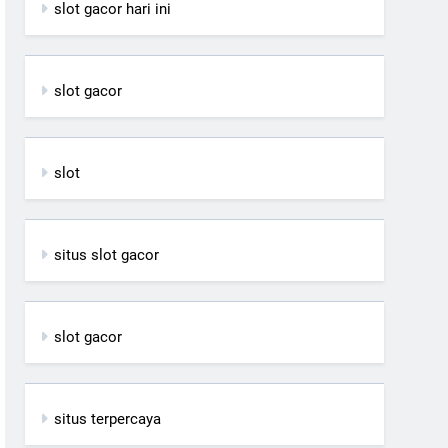
slot gacor hari ini
slot gacor
slot
situs slot gacor
slot gacor
situs terpercaya