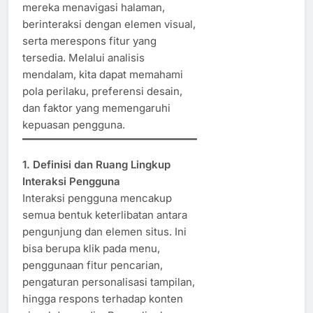
mereka menavigasi halaman,
berinteraksi dengan elemen visual,
serta merespons fitur yang
tersedia. Melalui analisis
mendalam, kita dapat memahami
pola perilaku, preferensi desain,
dan faktor yang memengaruhi
kepuasan pengguna.
1. Definisi dan Ruang Lingkup
Interaksi Pengguna
Interaksi pengguna mencakup
semua bentuk keterlibatan antara
pengunjung dan elemen situs. Ini
bisa berupa klik pada menu,
penggunaan fitur pencarian,
pengaturan personalisasi tampilan,
hingga respons terhadap konten