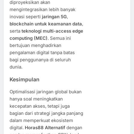
diproyeksikan akan
mengintegrasikan lebih banyak
inovasi seperti
jaringan 5G
,
blockchain untuk keamanan data
,
serta
teknologi multi-access edge
computing (MEC)
. Semua ini
bertujuan menghadirkan
pengalaman digital tanpa batas
bagi penggunanya di seluruh
dunia.
Kesimpulan
Optimalisasi jaringan global bukan
hanya soal meningkatkan
kecepatan akses, tetapi juga
bagian dari strategi jangka panjang
dalam memperkuat ekosistem
digital.
Horas88 Alternatif
dengan