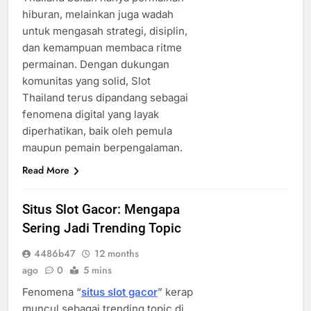
hiburan, melainkan juga wadah
untuk mengasah strategi, disiplin,
dan kemampuan membaca ritme
permainan. Dengan dukungan
komunitas yang solid, Slot
Thailand terus dipandang sebagai
fenomena digital yang layak
diperhatikan, baik oleh pemula
maupun pemain berpengalaman.
Read More
Situs Slot Gacor: Mengapa
Sering Jadi Trending Topic
4486b47
12 months
ago
0
5 mins
Fenomena “
situs slot gacor
” kerap
muncul sebagai trending topic di