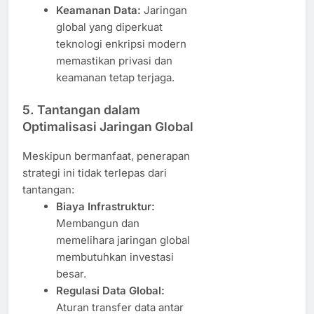
Keamanan Data:
Jaringan
global yang diperkuat
teknologi enkripsi modern
memastikan privasi dan
keamanan tetap terjaga.
5. Tantangan dalam
Optimalisasi Jaringan Global
Meskipun bermanfaat, penerapan
strategi ini tidak terlepas dari
tantangan:
Biaya Infrastruktur:
Membangun dan
memelihara jaringan global
membutuhkan investasi
besar.
Regulasi Data Global:
Aturan transfer data antar