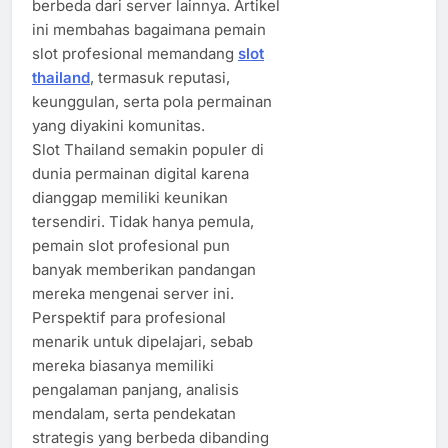
berbeda dari server lainnya. Artikel
ini membahas bagaimana pemain
slot profesional memandang
slot
thailand
, termasuk reputasi,
keunggulan, serta pola permainan
yang diyakini komunitas.
Slot Thailand semakin populer di
dunia permainan digital karena
dianggap memiliki keunikan
tersendiri. Tidak hanya pemula,
pemain slot profesional pun
banyak memberikan pandangan
mereka mengenai server ini.
Perspektif para profesional
menarik untuk dipelajari, sebab
mereka biasanya memiliki
pengalaman panjang, analisis
mendalam, serta pendekatan
strategis yang berbeda dibanding