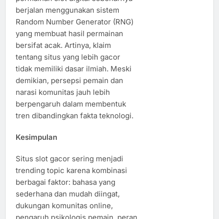
berjalan menggunakan sistem
Random Number Generator (RNG)
yang membuat hasil permainan
bersifat acak. Artinya, klaim
tentang situs yang lebih gacor
tidak memiliki dasar ilmiah. Meski
demikian, persepsi pemain dan
narasi komunitas jauh lebih
berpengaruh dalam membentuk
tren dibandingkan fakta teknologi.
Kesimpulan
Situs slot gacor sering menjadi
trending topic karena kombinasi
berbagai faktor: bahasa yang
sederhana dan mudah diingat,
dukungan komunitas online,
pengaruh psikologis pemain, peran