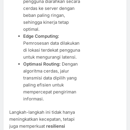
pengguna diarahkan secara
cerdas ke server dengan
beban paling ringan,
sehingga kinerja tetap
optimal.
Edge Computing:
Pemrosesan data dilakukan
di lokasi terdekat pengguna
untuk mengurangi latensi.
Optimasi Routing:
Dengan
algoritma cerdas, jalur
transmisi data dipilih yang
paling efisien untuk
mempercepat pengiriman
informasi.
Langkah-langkah ini tidak hanya
meningkatkan kecepatan, tetapi
juga memperkuat
resiliensi