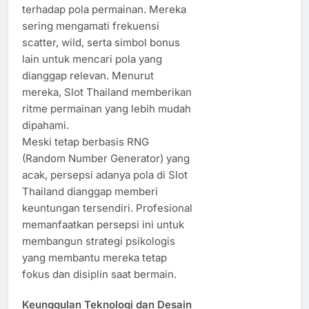
terhadap pola permainan. Mereka
sering mengamati frekuensi
scatter, wild, serta simbol bonus
lain untuk mencari pola yang
dianggap relevan. Menurut
mereka, Slot Thailand memberikan
ritme permainan yang lebih mudah
dipahami.
Meski tetap berbasis RNG
(Random Number Generator) yang
acak, persepsi adanya pola di Slot
Thailand dianggap memberi
keuntungan tersendiri. Profesional
memanfaatkan persepsi ini untuk
membangun strategi psikologis
yang membantu mereka tetap
fokus dan disiplin saat bermain.
Keunggulan Teknologi dan Desain