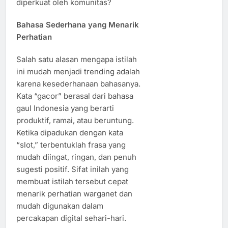
diperkuat oleh komunitas?
Bahasa Sederhana yang Menarik
Perhatian
Salah satu alasan mengapa istilah
ini mudah menjadi trending adalah
karena kesederhanaan bahasanya.
Kata “gacor” berasal dari bahasa
gaul Indonesia yang berarti
produktif, ramai, atau beruntung.
Ketika dipadukan dengan kata
“slot,” terbentuklah frasa yang
mudah diingat, ringan, dan penuh
sugesti positif. Sifat inilah yang
membuat istilah tersebut cepat
menarik perhatian warganet dan
mudah digunakan dalam
percakapan digital sehari-hari.