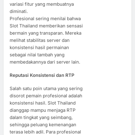
variasi fitur yang membuatnya
diminati.
Profesional sering menilai bahwa
Slot Thailand memberikan sensasi
bermain yang transparan. Mereka
melihat stabilitas server dan
konsistensi hasil permainan
sebagai nilai tambah yang
membedakannya dari server lain.
Reputasi Konsistensi dan RTP
Salah satu poin utama yang sering
disorot pemain profesional adalah
konsistensi hasil. Slot Thailand
dianggap mampu menjaga RTP
dalam tingkat yang seimbang,
sehingga peluang kemenangan
terasa lebih adil. Para profesional