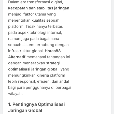
Dalam era transformasi digital,
kecepatan dan stabilitas jaringan
menjadi faktor utama yang
menentukan kualitas sebuah
platform. Tidak hanya terbatas
pada aspek teknologi internal,
namun juga pada bagaimana
sebuah sistem terhubung dengan
infrastruktur global.
Horas88
Alternatif
memahami tantangan ini
dengan menerapkan strategi
optimalisasi jaringan global
, yang
memungkinkan kinerja platform
lebih responsif, efisien, dan andal
bagi para penggunanya di berbagai
wilayah.
1. Pentingnya Optimalisasi
Jaringan Global