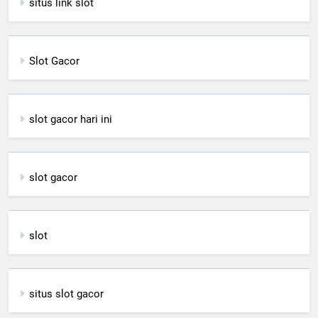
situs link slot
Slot
G
acor
slot gacor hari ini
slot gacor
slot
situs slot gacor