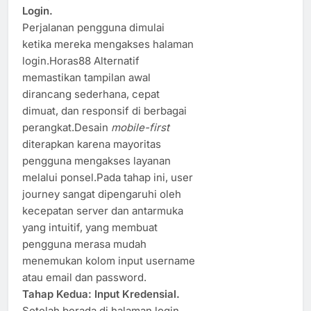
Login.
Perjalanan pengguna dimulai
ketika mereka mengakses halaman
login.Horas88 Alternatif
memastikan tampilan awal
dirancang sederhana, cepat
dimuat, dan responsif di berbagai
perangkat.Desain
mobile-first
diterapkan karena mayoritas
pengguna mengakses layanan
melalui ponsel.Pada tahap ini, user
journey sangat dipengaruhi oleh
kecepatan server dan antarmuka
yang intuitif, yang membuat
pengguna merasa mudah
menemukan kolom input username
atau email dan password.
Tahap Kedua: Input Kredensial.
Setelah berada di halaman login,