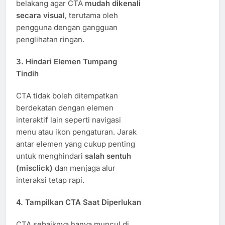
belakang agar CTA
mudah dikenali
secara visual
, terutama oleh
pengguna dengan gangguan
penglihatan ringan.
3.
Hindari Elemen Tumpang
Tindih
CTA tidak boleh ditempatkan
berdekatan dengan elemen
interaktif lain seperti navigasi
menu atau ikon pengaturan. Jarak
antar elemen yang cukup penting
untuk menghindari
salah sentuh
(misclick)
dan menjaga alur
interaksi tetap rapi.
4.
Tampilkan CTA Saat Diperlukan
CTA sebaiknya hanya muncul di