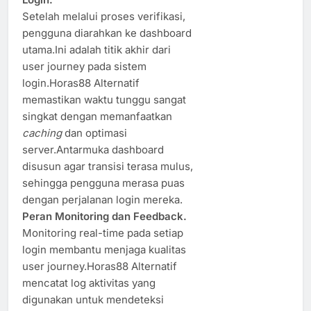
Setelah melalui proses verifikasi,
pengguna diarahkan ke dashboard
utama.Ini adalah titik akhir dari
user journey pada sistem
login.Horas88 Alternatif
memastikan waktu tunggu sangat
singkat dengan memanfaatkan
caching
dan optimasi
server.Antarmuka dashboard
disusun agar transisi terasa mulus,
sehingga pengguna merasa puas
dengan perjalanan login mereka.
Peran Monitoring dan Feedback.
Monitoring real-time pada setiap
login membantu menjaga kualitas
user journey.Horas88 Alternatif
mencatat log aktivitas yang
digunakan untuk mendeteksi