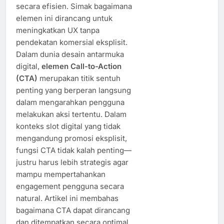
secara efisien. Simak bagaimana
elemen ini dirancang untuk
meningkatkan UX tanpa
pendekatan komersial eksplisit.
Dalam dunia desain antarmuka
digital,
elemen Call-to-Action
(CTA)
merupakan titik sentuh
penting yang berperan langsung
dalam mengarahkan pengguna
melakukan aksi tertentu. Dalam
konteks slot digital yang tidak
mengandung promosi eksplisit,
fungsi CTA tidak kalah penting—
justru harus lebih strategis agar
mampu mempertahankan
engagement pengguna secara
natural. Artikel ini membahas
bagaimana CTA dapat dirancang
dan ditempatkan secara optimal