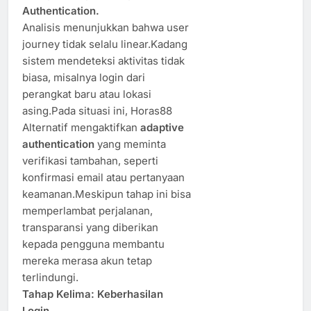
Authentication.
Analisis menunjukkan bahwa user
journey tidak selalu linear.Kadang
sistem mendeteksi aktivitas tidak
biasa, misalnya login dari
perangkat baru atau lokasi
asing.Pada situasi ini, Horas88
Alternatif mengaktifkan
adaptive
authentication
yang meminta
verifikasi tambahan, seperti
konfirmasi email atau pertanyaan
keamanan.Meskipun tahap ini bisa
memperlambat perjalanan,
transparansi yang diberikan
kepada pengguna membantu
mereka merasa akun tetap
terlindungi.
Tahap Kelima: Keberhasilan
Login.