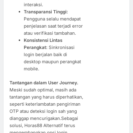
interaksi.
Transparansi Tinggi:
Pengguna selalu mendapat
penjelasan saat terjadi error
atau verifikasi tambahan.
Konsistensi Lintas
Perangkat:
Sinkronisasi
login berjalan baik di
desktop maupun perangkat
mobile.
Tantangan dalam User Journey.
Meski sudah optimal, masih ada
tantangan yang harus diperhatikan,
seperti keterlambatan pengiriman
OTP atau deteksi login sah yang
dianggap mencurigakan.Sebagai
solusi, Horas88 Alternatif terus
mengembangkan opsi login