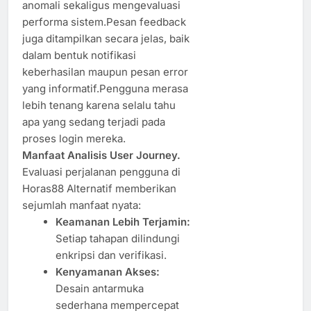
anomali sekaligus mengevaluasi
performa sistem.Pesan feedback
juga ditampilkan secara jelas, baik
dalam bentuk notifikasi
keberhasilan maupun pesan error
yang informatif.Pengguna merasa
lebih tenang karena selalu tahu
apa yang sedang terjadi pada
proses login mereka.
Manfaat Analisis User Journey.
Evaluasi perjalanan pengguna di
Horas88 Alternatif memberikan
sejumlah manfaat nyata:
Keamanan Lebih Terjamin:
Setiap tahapan dilindungi
enkripsi dan verifikasi.
Kenyamanan Akses:
Desain antarmuka
sederhana mempercepat