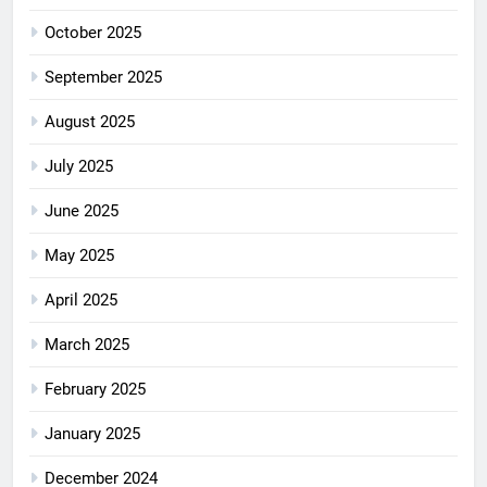
October 2025
September 2025
August 2025
July 2025
June 2025
May 2025
April 2025
March 2025
February 2025
January 2025
December 2024