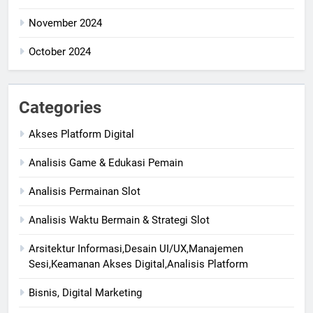
November 2024
October 2024
Categories
Akses Platform Digital
Analisis Game & Edukasi Pemain
Analisis Permainan Slot
Analisis Waktu Bermain & Strategi Slot
Arsitektur Informasi,Desain UI/UX,Manajemen
Sesi,Keamanan Akses Digital,Analisis Platform
Bisnis, Digital Marketing