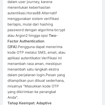
dalam user journey, karena
menentukan keberhasilan
autentikasi.Horas88 Alternatif
menggunakan sistem verifikasi
berlapis, mulai dari hashing
password dengan algoritma bcrypt
atau Argon2 hingga opsi
Two-
Factor Authentication
(2FA)
.Pengguna dapat menerima
kode OTP melalui SMS, email, atau
aplikasi autentikator.Verifikasi ini
menambah rasa aman, meskipun
menambah satu langkah ekstra
dalam perjalanan login.Pesan yang
ditampilkan pun dibuat sederhana,
misalnya “Masukkan kode OTP
yang dikirimkan ke perangkat
Anda”.
Tahap Keempat: Adaptive