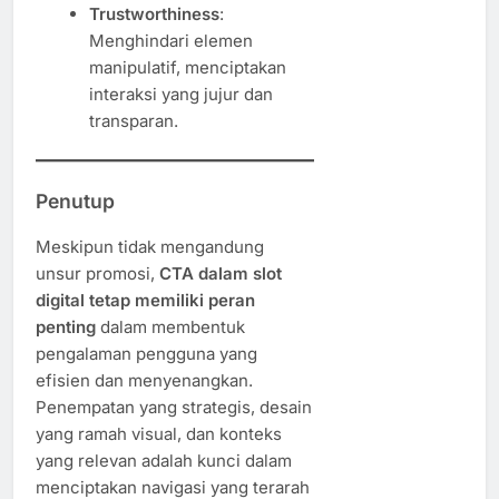
Trustworthiness
:
Menghindari elemen
manipulatif, menciptakan
interaksi yang jujur dan
transparan.
Penutup
Meskipun tidak mengandung
unsur promosi,
CTA dalam slot
digital tetap memiliki peran
penting
dalam membentuk
pengalaman pengguna yang
efisien dan menyenangkan.
Penempatan yang strategis, desain
yang ramah visual, dan konteks
yang relevan adalah kunci dalam
menciptakan navigasi yang terarah