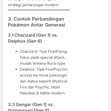
strategi pertarungan modern.
3. Contoh Perbandingan
Pokémon Antar Generasi
3.1 Charizard (Gen 1) vs.
Delphox (Gen 6)
Charizard: Tipe Fire/Flying,
fokus pada special attack,
mudah terkena Rock-type.
Delphox: Tipe Fire/Psychic,
access ke move psikologis
dan status seperti Mystical
Fire dan Psychic, lebih
fleksibel di battle modern.
3.2 Gengar (Gen 1) vs.
Grimmsnarl (Gen 8)