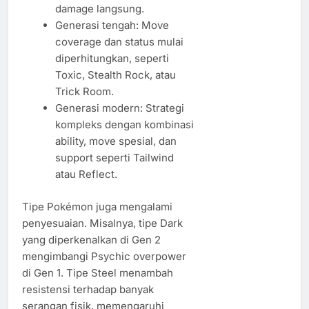
damage langsung.
Generasi tengah: Move
coverage dan status mulai
diperhitungkan, seperti
Toxic, Stealth Rock, atau
Trick Room.
Generasi modern: Strategi
kompleks dengan kombinasi
ability, move spesial, dan
support seperti Tailwind
atau Reflect.
Tipe Pokémon juga mengalami
penyesuaian. Misalnya, tipe Dark
yang diperkenalkan di Gen 2
mengimbangi Psychic overpower
di Gen 1. Tipe Steel menambah
resistensi terhadap banyak
serangan fisik, memengaruhi