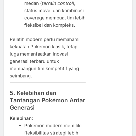
medan (
terrain control
),
status move, dan kombinasi
coverage membuat tim lebih
fleksibel dan kompleks.
Pelatih modern perlu memahami
kekuatan Pokémon klasik, tetapi
juga memanfaatkan inovasi
generasi terbaru untuk
membangun tim kompetitif yang
seimbang.
5. Kelebihan dan
Tantangan Pokémon Antar
Generasi
Kelebihan:
Pokémon modern memiliki
fleksibilitas strategi lebih