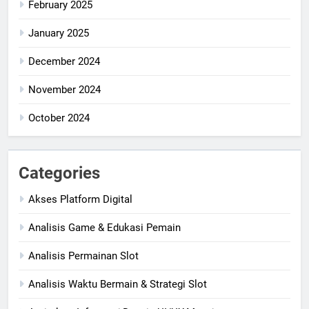
February 2025
January 2025
December 2024
November 2024
October 2024
Categories
Akses Platform Digital
Analisis Game & Edukasi Pemain
Analisis Permainan Slot
Analisis Waktu Bermain & Strategi Slot