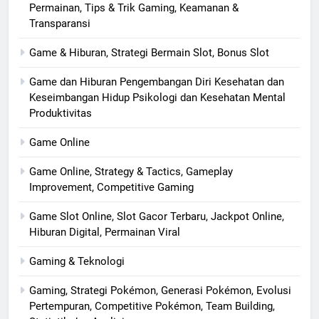
Permainan, Tips & Trik Gaming, Keamanan &
Transparansi
Game & Hiburan, Strategi Bermain Slot, Bonus Slot
Game dan Hiburan Pengembangan Diri Kesehatan dan
Keseimbangan Hidup Psikologi dan Kesehatan Mental
Produktivitas
Game Online
Game Online, Strategy & Tactics, Gameplay
Improvement, Competitive Gaming
Game Slot Online, Slot Gacor Terbaru, Jackpot Online,
Hiburan Digital, Permainan Viral
Gaming & Teknologi
Gaming, Strategi Pokémon, Generasi Pokémon, Evolusi
Pertempuran, Competitive Pokémon, Team Building,