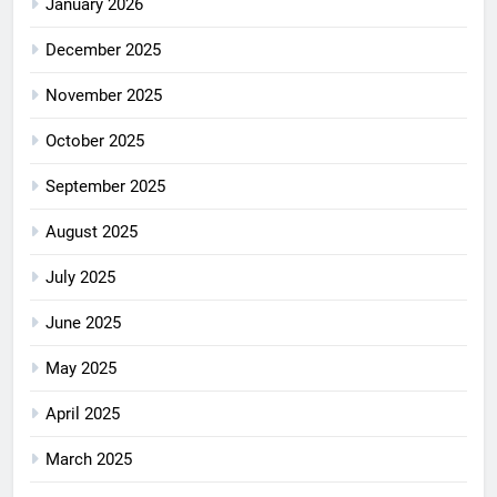
January 2026
December 2025
November 2025
October 2025
September 2025
August 2025
July 2025
June 2025
May 2025
April 2025
March 2025