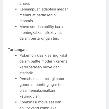
tinggi.
Kemampuan adaptasi medan
membuat battle lebih
dinamis.
Move set dan ability baru
meningkatkan efektivitas
dalam pertarungan tim.
Tantangan:
Pokémon klasik sering kalah
dalam battle modern karena
keterbatasan move dan
statistik.
Pemahaman strategi antar
generasi penting agar tim
bisa memaksimalkan
keunggulan.
Kombinasi move set dan
ability yang kompleks