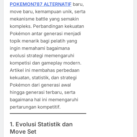
POKEMON787 ALTERNATIF
baru,
move baru, kemampuan unik, serta
mekanisme battle yang semakin
kompleks. Perbandingan kekuatan
Pokémon antar generasi menjadi
topik menarik bagi pelatih yang
ingin memahami bagaimana
evolusi strategi memengaruhi
kompetisi dan gameplay modern.
Artikel ini membahas perbedaan
kekuatan, statistik, dan strategi
Pokémon dari generasi awal
hingga generasi terbaru, serta
bagaimana hal ini memengaruhi
pertarungan kompetitif.
1. Evolusi Statistik dan
Move Set