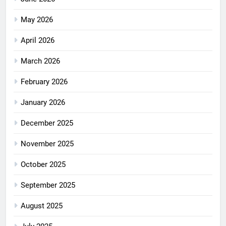
May 2026
April 2026
March 2026
February 2026
January 2026
December 2025
November 2025
October 2025
September 2025
August 2025