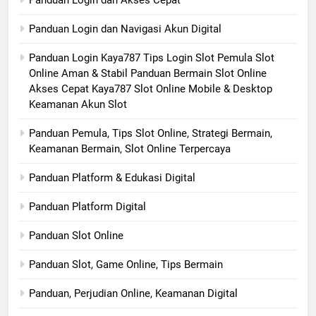
Panduan Login dan Navigasi Akun Digital
Panduan Login Kaya787 Tips Login Slot Pemula Slot
Online Aman & Stabil Panduan Bermain Slot Online
Akses Cepat Kaya787 Slot Online Mobile & Desktop
Keamanan Akun Slot
Panduan Pemula, Tips Slot Online, Strategi Bermain,
Keamanan Bermain, Slot Online Terpercaya
Panduan Platform & Edukasi Digital
Panduan Platform Digital
Panduan Slot Online
Panduan Slot, Game Online, Tips Bermain
Panduan, Perjudian Online, Keamanan Digital