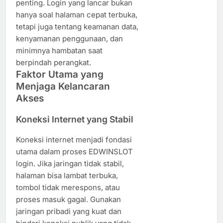
penting. Login yang lancar bukan
hanya soal halaman cepat terbuka,
tetapi juga tentang keamanan data,
kenyamanan penggunaan, dan
minimnya hambatan saat
berpindah perangkat.
Faktor Utama yang
Menjaga Kelancaran
Akses
Koneksi Internet yang Stabil
Koneksi internet menjadi fondasi
utama dalam proses EDWINSLOT
login. Jika jaringan tidak stabil,
halaman bisa lambat terbuka,
tombol tidak merespons, atau
proses masuk gagal. Gunakan
jaringan pribadi yang kuat dan