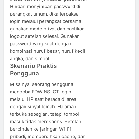
Hindari menyimpan password di
perangkat umum. Jika terpaksa
login melalui perangkat bersama,
gunakan mode privat dan pastikan
logout setelah selesai. Gunakan
password yang kuat dengan
kombinasi huruf besar, huruf kecil,
angka, dan simbol.
Skenario Praktis
Pengguna
Misalnya, seorang pengguna
mencoba EDWINSLOT login
melalui HP saat berada di area
dengan sinyal lemah. Halaman
terbuka sebagian, tetapi tombol
masuk tidak merespons. Setelah
berpindah ke jaringan Wi-Fi
pribadi, membersihkan cache, dan