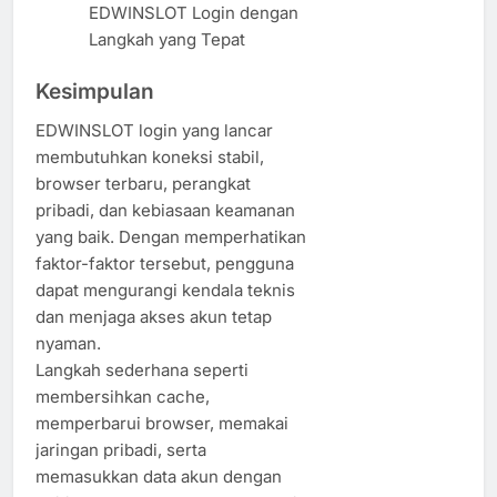
EDWINSLOT Login dengan
Langkah yang Tepat
Kesimpulan
EDWINSLOT login yang lancar
membutuhkan koneksi stabil,
browser terbaru, perangkat
pribadi, dan kebiasaan keamanan
yang baik. Dengan memperhatikan
faktor-faktor tersebut, pengguna
dapat mengurangi kendala teknis
dan menjaga akses akun tetap
nyaman.
Langkah sederhana seperti
membersihkan cache,
memperbarui browser, memakai
jaringan pribadi, serta
memasukkan data akun dengan