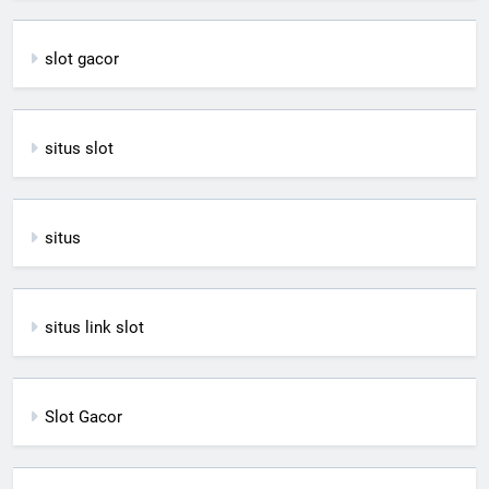
slot gacor
situs slot
situs
situs link slot
Slot
G
acor