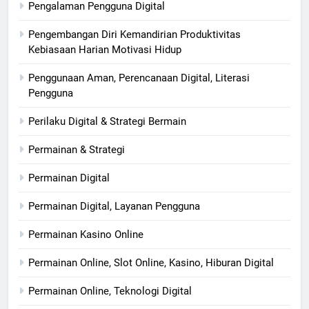
Pengalaman Pengguna Digital
Pengembangan Diri Kemandirian Produktivitas
Kebiasaan Harian Motivasi Hidup
Penggunaan Aman, Perencanaan Digital, Literasi
Pengguna
Perilaku Digital & Strategi Bermain
Permainan & Strategi
Permainan Digital
Permainan Digital, Layanan Pengguna
Permainan Kasino Online
Permainan Online, Slot Online, Kasino, Hiburan Digital
Permainan Online, Teknologi Digital