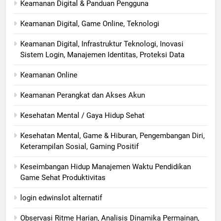
Keamanan Digital & Panduan Pengguna
Keamanan Digital, Game Online, Teknologi
Keamanan Digital, Infrastruktur Teknologi, Inovasi
Sistem Login, Manajemen Identitas, Proteksi Data
Keamanan Online
Keamanan Perangkat dan Akses Akun
Kesehatan Mental / Gaya Hidup Sehat
Kesehatan Mental, Game & Hiburan, Pengembangan Diri,
Keterampilan Sosial, Gaming Positif
Keseimbangan Hidup Manajemen Waktu Pendidikan
Game Sehat Produktivitas
login edwinslot alternatif
Observasi Ritme Harian, Analisis Dinamika Permainan,