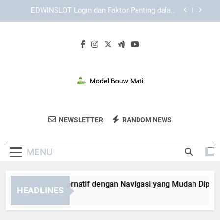
Skip
Login Edwinslot dengan Sistem Responsif untuk
to
Pengguna Mobile yang Mengutamakan Akses
Praktis
content
Lebah4D Login Terbaru dengan Tampilan yang
Lebih Responsif
TIARA4D Link Alternatif dengan Navigasi yang
Mudah Dipahami
EDWINSLOT Login dan Faktor Penting dalam
Menjaga Kelancaran Akses
Login Edwinslot dengan Sistem Responsif untuk
Pengguna Mobile yang Mengutamakan Akses
Model Bouw
Praktis
Eksplorasi Model Konstruksi Dan Miniatur
Lebah4D Login Terbaru dengan Tampilan yang
NEWSLETTER
RANDOM NEWS
Mati
Lebih Responsif
Dari Model Bouw Mati. Hobi Untuk Semua
Usia.
MENU
ARA4D Link Alternatif dengan Navigasi yang Mudah Dipahami
HEADLINES
Weeks Ago