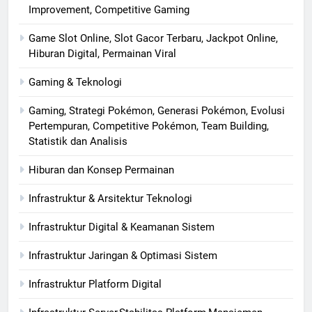
Improvement, Competitive Gaming
Game Slot Online, Slot Gacor Terbaru, Jackpot Online,
Hiburan Digital, Permainan Viral
Gaming & Teknologi
Gaming, Strategi Pokémon, Generasi Pokémon, Evolusi
Pertempuran, Competitive Pokémon, Team Building,
Statistik dan Analisis
Hiburan dan Konsep Permainan
Infrastruktur & Arsitektur Teknologi
Infrastruktur Digital & Keamanan Sistem
Infrastruktur Jaringan & Optimasi Sistem
Infrastruktur Platform Digital