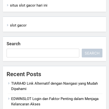
situs slot gacor hari ini
slot gacor
Search
SEARCH
Recent Posts
TIARA4D Link Alternatif dengan Navigasi yang Mudah
Dipahami
EDWINSLOT Login dan Faktor Penting dalam Menjaga
Kelancaran Akses