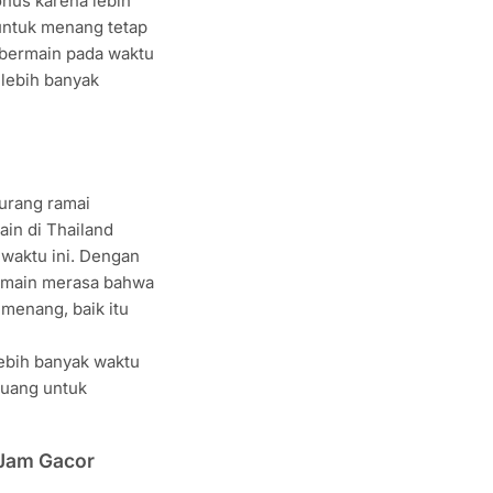
nus karena lebih
untuk menang tetap
 bermain pada waktu
 lebih banyak
kurang ramai
ain di Thailand
 waktu ini. Dengan
pemain merasa bahwa
menang, baik itu
ebih banyak waktu
luang untuk
 Jam Gacor