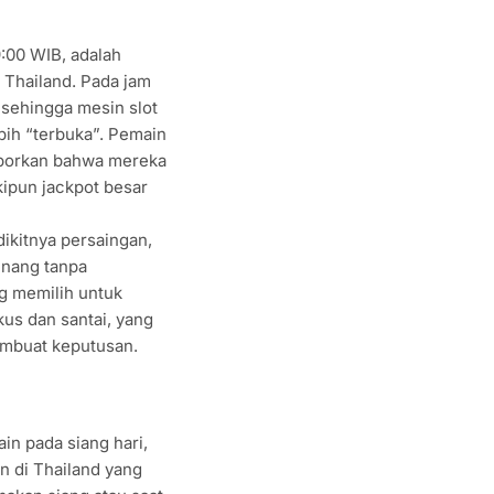
9:00 WIB, adalah
 Thailand. Pada jam
, sehingga mesin slot
ebih “terbuka”. Pemain
laporkan bahwa mereka
ipun jackpot besar
ikitnya persaingan,
enang tanpa
g memilih untuk
kus dan santai, yang
mbuat keputusan.
in pada siang hari,
n di Thailand yang