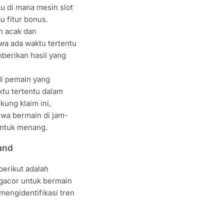
tu di mana mesin slot
 fitur bonus.
ah acak dan
a ada waktu tertentu
berikan hasil yang
i pemain yang
tu tertentu dalam
kung klaim ini,
wa bermain di jam-
untuk menang.
and
berikut adalah
gacor untuk bermain
mengidentifikasi tren