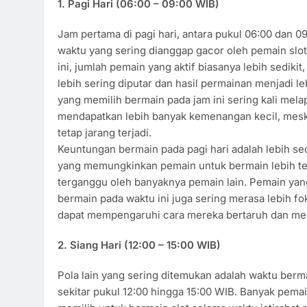
1.
Pagi Hari (06:00 – 09:00 WIB)
Jam pertama di pagi hari, antara pukul 06:00 dan 0
waktu yang sering dianggap gacor oleh pemain slot
ini, jumlah pemain yang aktif biasanya lebih sedikit
lebih sering diputar dan hasil permainan menjadi l
yang memilih bermain pada jam ini sering kali me
mendapatkan lebih banyak kemenangan kecil, mesk
tetap jarang terjadi.
Keuntungan bermain pada pagi hari adalah lebih sed
yang memungkinkan pemain untuk bermain lebih t
terganggu oleh banyaknya pemain lain. Pemain yan
bermain pada waktu ini juga sering merasa lebih fo
dapat mempengaruhi cara mereka bertaruh dan me
2.
Siang Hari (12:00 – 15:00 WIB)
Pola lain yang sering ditemukan adalah waktu berma
sekitar pukul 12:00 hingga 15:00 WIB. Banyak pemai