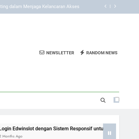
ting dalam Menjaga Kelancaran Akses
ile yang Mengutamakan Akses Praktis
dengan Tampilan yang Lebih Responsif
 dengan Navigasi yang Mudah Dipahami
NEWSLETTER
RANDOM NEWS
ting dalam Menjaga Kelancaran Akses
ile yang Mengutamakan Akses Praktis
ntuk Semua Usia.
dengan Tampilan yang Lebih Responsif
slot dengan Sistem Responsif untuk Pengguna Mobile yang M