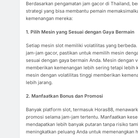
Berdasarkan pengamatan jam gacor di Thailand, be
strategi yang bisa membantu pemain memaksimalk
kemenangan mereka:
1.
Pilih Mesin yang Sesuai dengan Gaya Bermain
Setiap mesin slot memiliki volatilitas yang berbeda
jam-jam gacor, pastikan untuk memilih mesin dengan
sesuai dengan gaya bermain Anda. Mesin dengan vo
memberikan kemenangan lebih sering tetapi lebih k
mesin dengan volatilitas tinggi memberikan keme
lebih jarang.
2.
Manfaatkan Bonus dan Promosi
Banyak platform slot, termasuk Horas88, menawar
promosi selama jam-jam tertentu. Manfaatkan kese
mendapatkan lebih banyak putaran tanpa risiko ta
meningkatkan peluang Anda untuk memenangkan ha