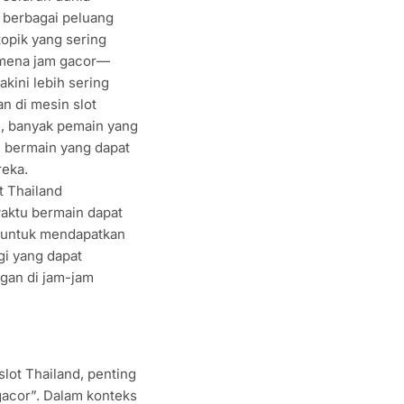
 berbagai peluang
opik yang sering
nomena jam gacor—
kini lebih sering
 di mesin slot
, banyak pemain yang
 bermain yang dapat
eka.
t Thailand
aktu bermain dapat
 untuk mendapatkan
gi yang dapat
gan di jam-jam
lot Thailand, penting
acor”. Dalam konteks