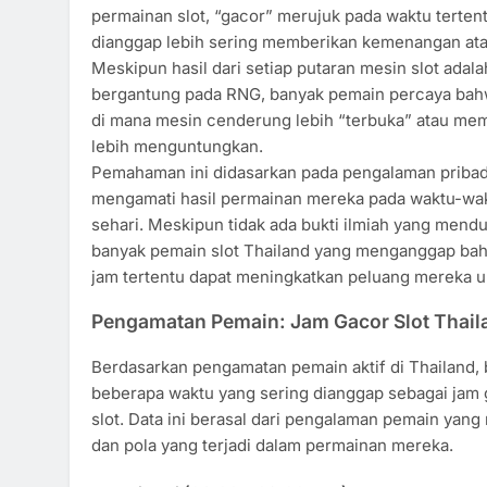
permainan slot, “gacor” merujuk pada waktu terten
dianggap lebih sering memberikan kemenangan atau
Meskipun hasil dari setiap putaran mesin slot adal
bergantung pada RNG, banyak pemain percaya bahw
di mana mesin cenderung lebih “terbuka” atau mem
lebih menguntungkan.
Pemahaman ini didasarkan pada pengalaman pribad
mengamati hasil permainan mereka pada waktu-wak
sehari. Meskipun tidak ada bukti ilmiah yang mendu
banyak pemain slot Thailand yang menganggap bah
jam tertentu dapat meningkatkan peluang mereka 
Pengamatan Pemain: Jam Gacor Slot Thail
Berdasarkan pengamatan pemain aktif di Thailand, 
beberapa waktu yang sering dianggap sebagai jam 
slot. Data ini berasal dari pengalaman pemain yang 
dan pola yang terjadi dalam permainan mereka.