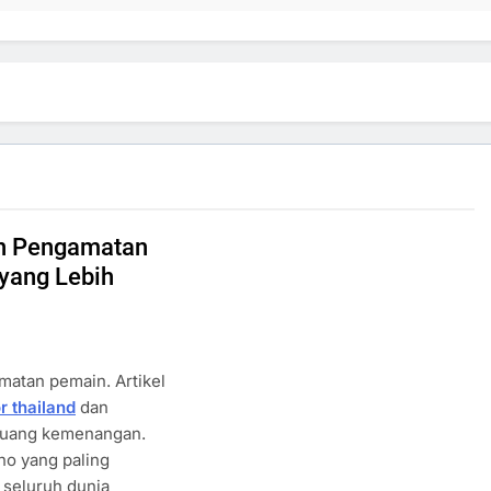
an Pengamatan
yang Lebih
matan pemain. Artikel
r thailand
dan
luang kemenangan.
ino yang paling
i seluruh dunia