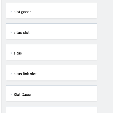
slot gacor
situs slot
situs
situs link slot
Slot
G
acor