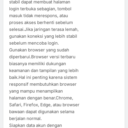
stabil dapat membuat halaman
login terbuka sebagian, tombol
masuk tidak merespons, atau
proses akses berhenti sebelum
selesai.Jika jaringan terasa lemah,
gunakan koneksi yang lebih stabil
sebelum mencoba login.
Gunakan browser yang sudah
diperbarui.Browser versi terbaru
biasanya memiliki dukungan
keamanan dan tampilan yang lebih
baik.Hal ini penting karena sistem
responsif membutuhkan browser
yang mampu menampilkan
halaman dengan benar.Chrome,
Safari, Firefox, Edge, atau browser
bawaan dapat digunakan selama
berjalan normal.
Siapkan data akun dengan