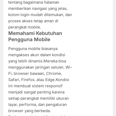
tentang bagaimana halaman
memberikan navigasi yang jelas,
kolom login mudah ditemukan, dan
proses akses tetap aman di
perangkat mobile.
Memahami Kebutuhan
Pengguna Mobile
Pengguna mobile biasanya
mengakses akun dalam kondisi
yang lebih dinamis.Mereka bisa
menggunakan jaringan seluler, Wi-
Fi, browser bawaan, Chrome,
Safari, Firefox, atau Edge.Kondisi
ini membuat sistem responsif
menjadi sangat penting karena
setiap perangkat memiliki ukuran
layar, performa, dan pengaturan
browser yang berbeda.