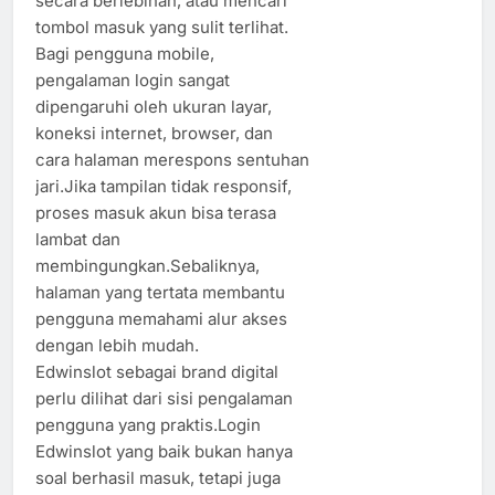
secara berlebihan, atau mencari
tombol masuk yang sulit terlihat.
Bagi pengguna mobile,
pengalaman login sangat
dipengaruhi oleh ukuran layar,
koneksi internet, browser, dan
cara halaman merespons sentuhan
jari.Jika tampilan tidak responsif,
proses masuk akun bisa terasa
lambat dan
membingungkan.Sebaliknya,
halaman yang tertata membantu
pengguna memahami alur akses
dengan lebih mudah.
Edwinslot sebagai brand digital
perlu dilihat dari sisi pengalaman
pengguna yang praktis.Login
Edwinslot yang baik bukan hanya
soal berhasil masuk, tetapi juga