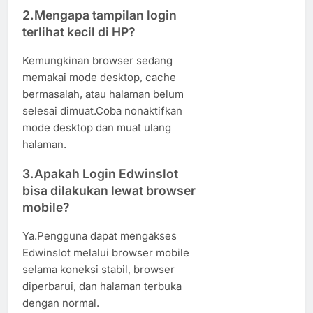
2.Mengapa tampilan login
terlihat kecil di HP?
Kemungkinan browser sedang
memakai mode desktop, cache
bermasalah, atau halaman belum
selesai dimuat.Coba nonaktifkan
mode desktop dan muat ulang
halaman.
3.Apakah Login Edwinslot
bisa dilakukan lewat browser
mobile?
Ya.Pengguna dapat mengakses
Edwinslot melalui browser mobile
selama koneksi stabil, browser
diperbarui, dan halaman terbuka
dengan normal.