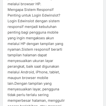
melalui browser HP.
Mengapa Sistem Responsif
Penting untuk Login Edwinslot?
Login Edwinslot dengan sistem
responsif menjadi kebutuhan
penting bagi pengguna mobile
yang ingin mengakses akun
melalui HP dengan tampilan yang
nyaman.Sistem responsif berarti
tampilan halaman dapat
menyesuaikan ukuran layar
perangkat, baik saat digunakan
melalui Android, iPhone, tablet,
maupun browser mobile
lain.Dengan tampilan yang
menyesuaikan layar, pengguna
tidak perlu terlalu sering
memperbesar halaman, menggulir