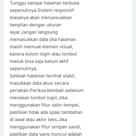
Tunggu sampai halaman terbuka
sepenuhnya.Sistem responsif
biasanya akan menyesuaikan
tampilan dengan ukuran
layar.Jangan langsung
memasukkan data jika halaman
masih memuat elemen visual,
karena kolom login atau tombol
masuk bisa saja belum aktif
sepenuhnya.
Setelah halaman terlihat stabil,
masukkan data akun secara
perlahan.Periksa kembali sebelum
menekan tombol login.Jika
menggunakan fitur salin-tempel,
pastikan tidak ada spasi tambahan
di awal atau akhir teks.Jika
menggunakan fitur simpan sandi,
pastikan data yang muncul adalah