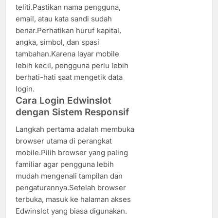
teliti.Pastikan nama pengguna,
email, atau kata sandi sudah
benar.Perhatikan huruf kapital,
angka, simbol, dan spasi
tambahan.Karena layar mobile
lebih kecil, pengguna perlu lebih
berhati-hati saat mengetik data
login.
Cara Login Edwinslot
dengan Sistem Responsif
Langkah pertama adalah membuka
browser utama di perangkat
mobile.Pilih browser yang paling
familiar agar pengguna lebih
mudah mengenali tampilan dan
pengaturannya.Setelah browser
terbuka, masuk ke halaman akses
Edwinslot yang biasa digunakan.