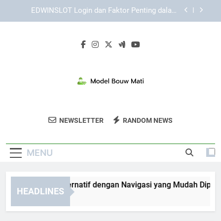
Skip
Login Edwinslot dengan Sistem Responsif untuk
to
Pengguna Mobile yang Mengutamakan Akses
Praktis
content
Lebah4D Login Terbaru dengan Tampilan yang
Lebih Responsif
TIARA4D Link Alternatif dengan Navigasi yang
Mudah Dipahami
EDWINSLOT Login dan Faktor Penting dalam
Menjaga Kelancaran Akses
Login Edwinslot dengan Sistem Responsif untuk
Pengguna Mobile yang Mengutamakan Akses
Model Bouw
Praktis
Eksplorasi Model Konstruksi Dan Miniatur
Lebah4D Login Terbaru dengan Tampilan yang
NEWSLETTER
RANDOM NEWS
Mati
Lebih Responsif
Dari Model Bouw Mati. Hobi Untuk Semua
Usia.
MENU
ARA4D Link Alternatif dengan Navigasi yang Mudah Dipahami
HEADLINES
Weeks Ago