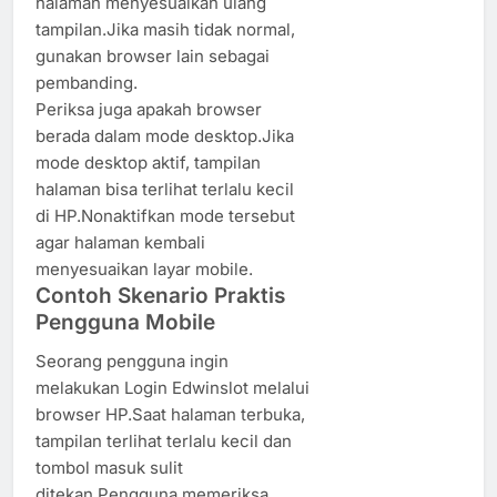
halaman menyesuaikan ulang
tampilan.Jika masih tidak normal,
gunakan browser lain sebagai
pembanding.
Periksa juga apakah browser
berada dalam mode desktop.Jika
mode desktop aktif, tampilan
halaman bisa terlihat terlalu kecil
di HP.Nonaktifkan mode tersebut
agar halaman kembali
menyesuaikan layar mobile.
Contoh Skenario Praktis
Pengguna Mobile
Seorang pengguna ingin
melakukan Login Edwinslot melalui
browser HP.Saat halaman terbuka,
tampilan terlihat terlalu kecil dan
tombol masuk sulit
ditekan.Pengguna memeriksa