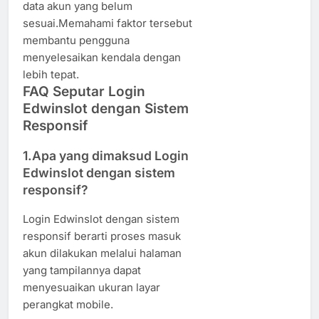
data akun yang belum
sesuai.Memahami faktor tersebut
membantu pengguna
menyelesaikan kendala dengan
lebih tepat.
FAQ Seputar Login
Edwinslot dengan Sistem
Responsif
1.Apa yang dimaksud Login
Edwinslot dengan sistem
responsif?
Login Edwinslot dengan sistem
responsif berarti proses masuk
akun dilakukan melalui halaman
yang tampilannya dapat
menyesuaikan ukuran layar
perangkat mobile.