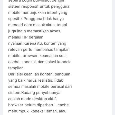
seperti Login Edwinslot dengan
sistem responsif untuk pengguna
mobile menunjukkan intent yang
spesifik.Pengguna tidak hanya
mencari cara masuk akun, tetapi
juga ingin memastikan akses
melalui HP berjalan
nyaman.Karena itu, konten yang
relevan perlu membahas tampilan
mobile, browser, keamanan sesi,
cache, koneksi, dan solusi kendala
tampilan.
Dari sisi keahlian konten, panduan
yang baik harus realistis.Tidak
semua masalah mobile berasal dari
sistem.Kadang penyebabnya
adalah mode desktop aktif,
browser belum diperbarui, cache
menumpuk, koneksi lemah, atau