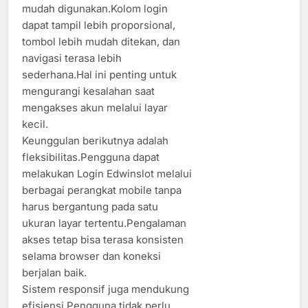
mudah digunakan.Kolom login
dapat tampil lebih proporsional,
tombol lebih mudah ditekan, dan
navigasi terasa lebih
sederhana.Hal ini penting untuk
mengurangi kesalahan saat
mengakses akun melalui layar
kecil.
Keunggulan berikutnya adalah
fleksibilitas.Pengguna dapat
melakukan Login Edwinslot melalui
berbagai perangkat mobile tanpa
harus bergantung pada satu
ukuran layar tertentu.Pengalaman
akses tetap bisa terasa konsisten
selama browser dan koneksi
berjalan baik.
Sistem responsif juga mendukung
efisiensi.Pengguna tidak perlu