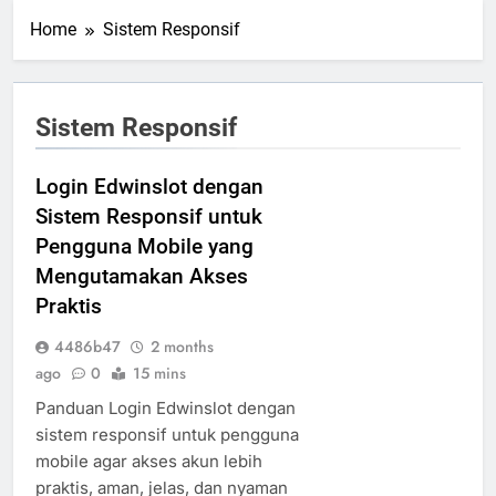
Home
Sistem Responsif
Sistem Responsif
Login Edwinslot dengan
Sistem Responsif untuk
Pengguna Mobile yang
Mengutamakan Akses
Praktis
4486b47
2 months
ago
0
15 mins
Panduan Login Edwinslot dengan
sistem responsif untuk pengguna
mobile agar akses akun lebih
praktis, aman, jelas, dan nyaman