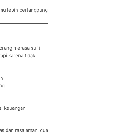
amu lebih bertanggung
orang merasa sulit
api karena tidak
an
ng
asi keuangan
tas dan rasa aman, dua