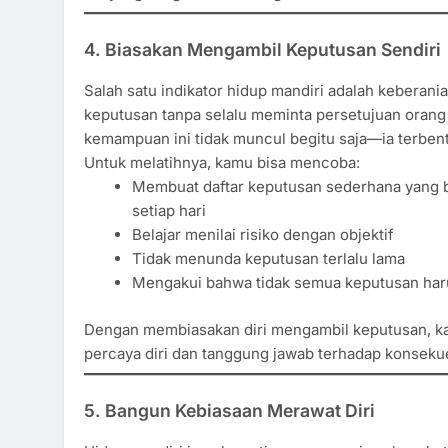
4.
Biasakan Mengambil Keputusan Sendiri
Salah satu indikator hidup mandiri adalah keberan
keputusan tanpa selalu meminta persetujuan orang 
kemampuan ini tidak muncul begitu saja—ia terbent
Untuk melatihnya, kamu bisa mencoba:
Membuat daftar keputusan sederhana yang b
setiap hari
Belajar menilai risiko dengan objektif
Tidak menunda keputusan terlalu lama
Mengakui bahwa tidak semua keputusan ha
Dengan membiasakan diri mengambil keputusan, ka
percaya diri dan tanggung jawab terhadap konseku
5.
Bangun Kebiasaan Merawat Diri