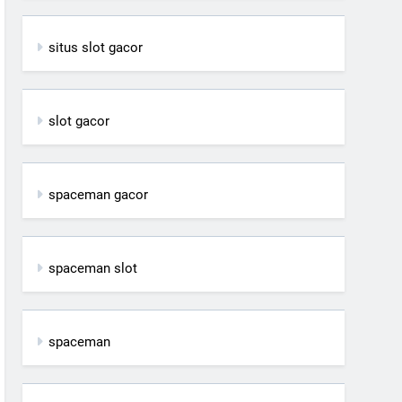
situs slot gacor
slot gacor
spaceman gacor
spaceman slot
spaceman