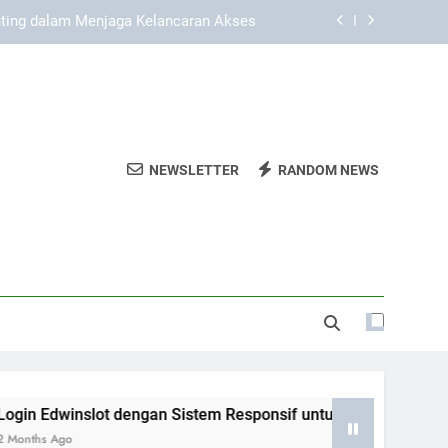
ting dalam Menjaga Kelancaran Akses
ile yang Mengutamakan Akses Praktis
dengan Tampilan yang Lebih Responsif
 dengan Navigasi yang Mudah Dipahami
NEWSLETTER
RANDOM NEWS
ting dalam Menjaga Kelancaran Akses
ile yang Mengutamakan Akses Praktis
ntuk Semua Usia.
dengan Tampilan yang Lebih Responsif
lot dengan Sistem Responsif untuk Pengguna Mobile yang Me