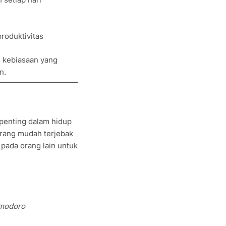
roduktivitas
h kebiasaan yang
n.
penting dalam hidup
orang mudah terjebak
pada orang lain untuk
modoro