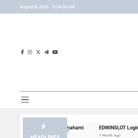
Skip
August 8, 2026
8:34:01 AM
to
content
Mod
Eksplorasi
asi yang Mudah Dipahami
EDWINSLOT Login dan Faktor 
1 Month Ago
HEADLINES