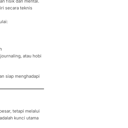
n fisik dan mental.
ri secara teknis
lai:
h
journaling, atau hobi
dan siap menghadapi
esar, tetapi melalui
 adalah kunci utama