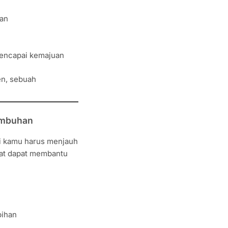
han
 mencapai kemajuan
en, sebuah
umbuhan
ti kamu harus menjauh
ehat dapat membantu
bihan