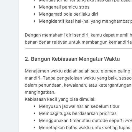
Mengenali pemicu stres
Mengamati pola perilaku diri
Mengidentifikasi hal-hal yang menghambat p
Dengan memahami diri sendiri, kamu dapat memili
benar-benar relevan untuk membangun kemandiria
2.
Bangun Kebiasaan Mengatur Waktu
Manajemen waktu adalah salah satu elemen paling 
mandiri. Tanpa pengelolaan waktu yang baik, sese
dalam penundaan, kewalahan, atau ketergantungan 
mengingatkan.
Kebiasaan kecil yang bisa dimulai:
Menyusun jadwal harian sebelum tidur
Membagi tugas berdasarkan prioritas
Menggunakan timer atau metode seperti
Po
Menetapkan batas waktu untuk setiap tugas