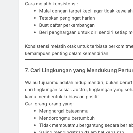
Cara melatih konsistensi:
Mulai dengan target kecil agar tidak kewala
Tetapkan pengingat harian
Buat daftar perkembangan
Beri penghargaan untuk diri sendiri setiap
Konsistensi melatih otak untuk terbiasa berkomitm
kemampuan penting dalam kemandirian.
7.
Cari Lingkungan yang Mendukung Pert
Walau tujuanmu adalah hidup mandiri, bukan berar
dari lingkungan sosial. Justru, lingkungan yang s
kamu membentuk kebiasaan positif.
Cari orang-orang yang:
Menghargai batasanmu
Mendorongmu bertumbuh
Tidak membuatmu bergantung secara berle
Saling mengingatkan dalam hal kebaikan