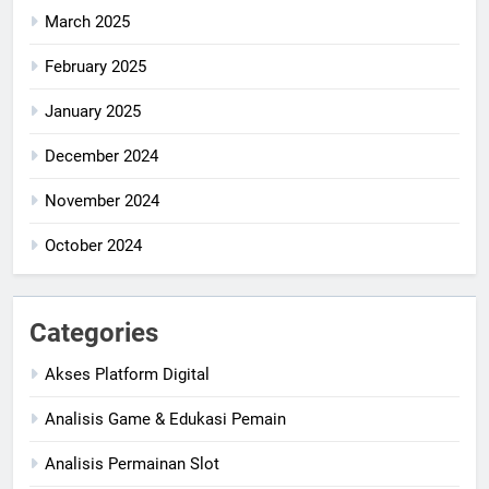
March 2025
February 2025
January 2025
December 2024
November 2024
October 2024
Categories
Akses Platform Digital
Analisis Game & Edukasi Pemain
Analisis Permainan Slot