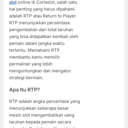
slot
online di Corlaslot, salah satu
hal penting yang harus dipahami
adalah RTP atau Return to Player.
RTP menunjukkan persentase
pengembalian dari total taruhan
yang bisa didapatkan kembali oleh
pemain dalam jangka waktu
tertentu. Memahami RTP
membantu kamu memilih
permainan yang lebih
menguntungkan dan mengatur
strategi bermain.
Apa Itu RTP?
RTP adalah angka persentase yang
menunjukkan seberapa besar
mesin slot mengembalikan uang
taruhan kepada pemain secara