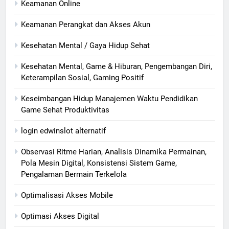
Keamanan Online
Keamanan Perangkat dan Akses Akun
Kesehatan Mental / Gaya Hidup Sehat
Kesehatan Mental, Game & Hiburan, Pengembangan Diri,
Keterampilan Sosial, Gaming Positif
Keseimbangan Hidup Manajemen Waktu Pendidikan
Game Sehat Produktivitas
login edwinslot alternatif
Observasi Ritme Harian, Analisis Dinamika Permainan,
Pola Mesin Digital, Konsistensi Sistem Game,
Pengalaman Bermain Terkelola
Optimalisasi Akses Mobile
Optimasi Akses Digital