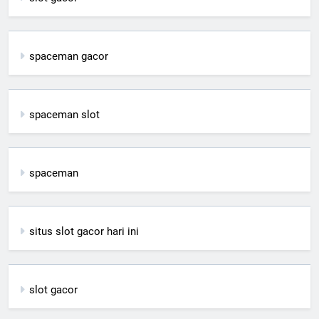
spaceman gacor
spaceman slot
spaceman
situs slot gacor hari ini
slot gacor