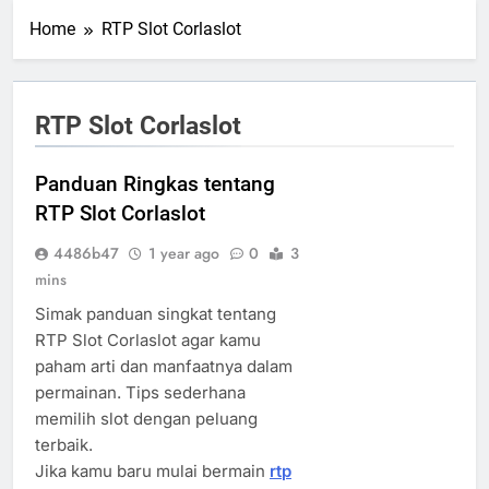
Home
RTP Slot Corlaslot
RTP Slot Corlaslot
Panduan Ringkas tentang
RTP Slot Corlaslot
4486b47
1 year ago
0
3
mins
Simak panduan singkat tentang
RTP Slot Corlaslot agar kamu
paham arti dan manfaatnya dalam
permainan. Tips sederhana
memilih slot dengan peluang
terbaik.
Jika kamu baru mulai bermain
rtp