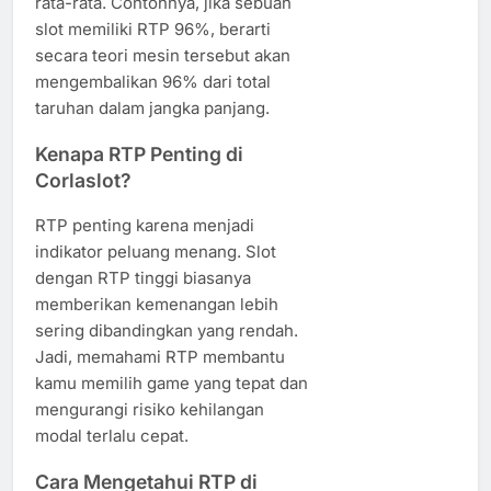
rata-rata. Contohnya, jika sebuah
slot memiliki RTP 96%, berarti
secara teori mesin tersebut akan
mengembalikan 96% dari total
taruhan dalam jangka panjang.
Kenapa RTP Penting di
Corlaslot?
RTP penting karena menjadi
indikator peluang menang. Slot
dengan RTP tinggi biasanya
memberikan kemenangan lebih
sering dibandingkan yang rendah.
Jadi, memahami RTP membantu
kamu memilih game yang tepat dan
mengurangi risiko kehilangan
modal terlalu cepat.
Cara Mengetahui RTP di