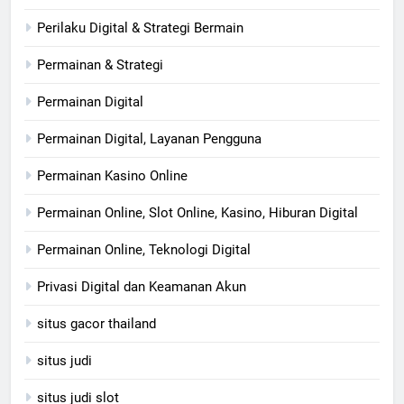
Perilaku Digital & Strategi Bermain
Permainan & Strategi
Permainan Digital
Permainan Digital, Layanan Pengguna
Permainan Kasino Online
Permainan Online, Slot Online, Kasino, Hiburan Digital
Permainan Online, Teknologi Digital
Privasi Digital dan Keamanan Akun
situs gacor thailand
situs judi
situs judi slot