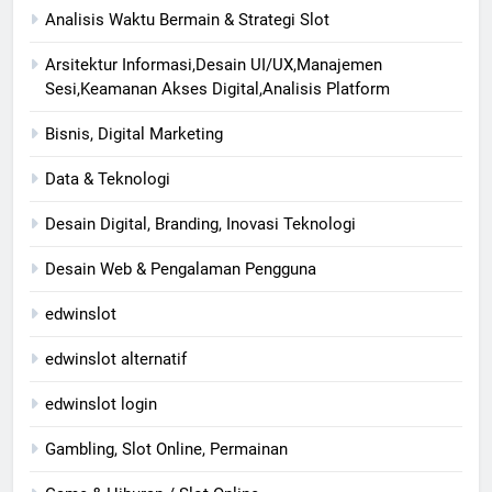
Analisis Waktu Bermain & Strategi Slot
Arsitektur Informasi,Desain UI/UX,Manajemen
Sesi,Keamanan Akses Digital,Analisis Platform
Bisnis, Digital Marketing
Data & Teknologi
Desain Digital, Branding, Inovasi Teknologi
Desain Web & Pengalaman Pengguna
edwinslot
edwinslot alternatif
edwinslot login
Gambling, Slot Online, Permainan