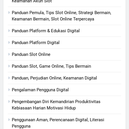
Keamanan Akun Slot
Panduan Pemula, Tips Slot Online, Strategi Bermain,
Keamanan Bermain, Slot Online Terpercaya
Panduan Platform & Edukasi Digital
Panduan Platform Digital
Panduan Slot Online
Panduan Slot, Game Online, Tips Bermain
Panduan, Perjudian Online, Keamanan Digital
Pengalaman Pengguna Digital
Pengembangan Diri Kemandirian Produktivitas
Kebiasaan Harian Motivasi Hidup
Penggunaan Aman, Perencanaan Digital, Literasi
Pengguna