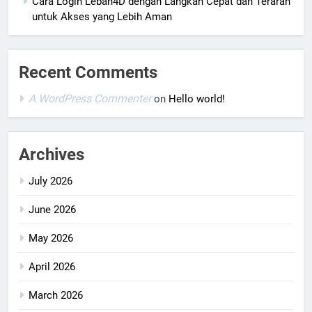
Cara Login Lebah4D dengan Langkah Cepat dan Terarah
untuk Akses yang Lebih Aman
Recent Comments
A WordPress Commenter
on
Hello world!
Archives
July 2026
June 2026
May 2026
April 2026
March 2026