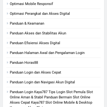
Optimasi Mobile Responsif
Optimasi Perangkat dan Akses Digital
Panduan & Keamanan
Panduan Akses dan Stabilitas Akun
Panduan Efisiensi Akses Digital
Panduan Halaman Awal dan Pengalaman Login
Panduan Horas88
Panduan Login dan Akses Cepat
Panduan Login dan Navigasi Akun Digital
Panduan Login Kaya787 Tips Login Slot Pemula Slot
Online Aman & Stabil Panduan Bermain Slot Online
Akses Cepat Kaya787 Slot Online Mobile & Desktop