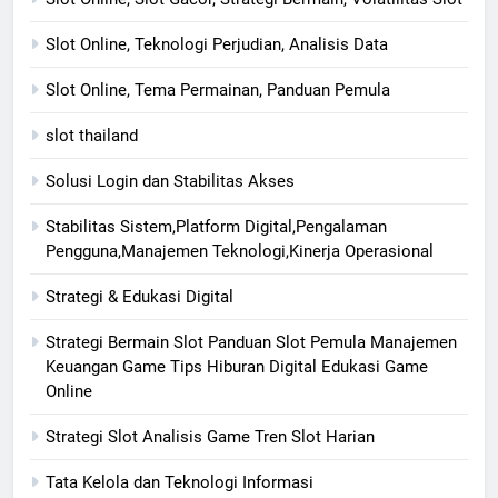
Slot Online, Teknologi Perjudian, Analisis Data
Slot Online, Tema Permainan, Panduan Pemula
slot thailand
Solusi Login dan Stabilitas Akses
Stabilitas Sistem,Platform Digital,Pengalaman
Pengguna,Manajemen Teknologi,Kinerja Operasional
Strategi & Edukasi Digital
Strategi Bermain Slot Panduan Slot Pemula Manajemen
Keuangan Game Tips Hiburan Digital Edukasi Game
Online
Strategi Slot Analisis Game Tren Slot Harian
Tata Kelola dan Teknologi Informasi