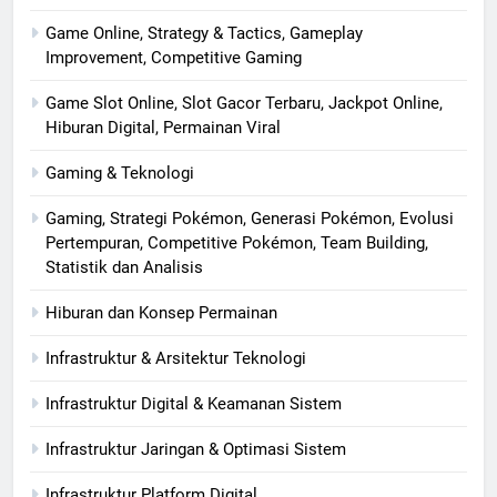
Game Online, Strategy & Tactics, Gameplay
Improvement, Competitive Gaming
Game Slot Online, Slot Gacor Terbaru, Jackpot Online,
Hiburan Digital, Permainan Viral
Gaming & Teknologi
Gaming, Strategi Pokémon, Generasi Pokémon, Evolusi
Pertempuran, Competitive Pokémon, Team Building,
Statistik dan Analisis
Hiburan dan Konsep Permainan
Infrastruktur & Arsitektur Teknologi
Infrastruktur Digital & Keamanan Sistem
Infrastruktur Jaringan & Optimasi Sistem
Infrastruktur Platform Digital