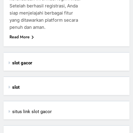
Setelah berhasil registrasi, Anda
siap menjelajahi berbagai fitur
yang ditawarkan platform secara
penuh dan aman.
Read More
slot gacor
slot
situs link slot gacor