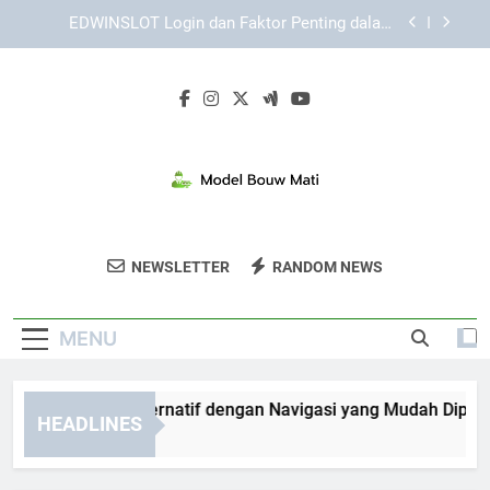
Skip
Login Edwinslot dengan Sistem Responsif untuk
to
Pengguna Mobile yang Mengutamakan Akses
Praktis
content
Lebah4D Login Terbaru dengan Tampilan yang
Lebih Responsif
TIARA4D Link Alternatif dengan Navigasi yang
Mudah Dipahami
EDWINSLOT Login dan Faktor Penting dalam
Menjaga Kelancaran Akses
Login Edwinslot dengan Sistem Responsif untuk
Pengguna Mobile yang Mengutamakan Akses
Model Bouw
Praktis
Eksplorasi Model Konstruksi Dan Miniatur
Lebah4D Login Terbaru dengan Tampilan yang
NEWSLETTER
RANDOM NEWS
Mati
Lebih Responsif
Dari Model Bouw Mati. Hobi Untuk Semua
Usia.
MENU
ARA4D Link Alternatif dengan Navigasi yang Mudah Dipahami
HEADLINES
Weeks Ago