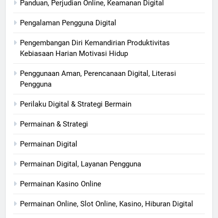
Panduan, Perjudian Online, Keamanan Digital
Pengalaman Pengguna Digital
Pengembangan Diri Kemandirian Produktivitas
Kebiasaan Harian Motivasi Hidup
Penggunaan Aman, Perencanaan Digital, Literasi
Pengguna
Perilaku Digital & Strategi Bermain
Permainan & Strategi
Permainan Digital
Permainan Digital, Layanan Pengguna
Permainan Kasino Online
Permainan Online, Slot Online, Kasino, Hiburan Digital