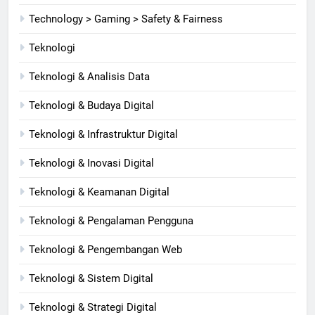
Technology > Gaming > Safety & Fairness
Teknologi
Teknologi & Analisis Data
Teknologi & Budaya Digital
Teknologi & Infrastruktur Digital
Teknologi & Inovasi Digital
Teknologi & Keamanan Digital
Teknologi & Pengalaman Pengguna
Teknologi & Pengembangan Web
Teknologi & Sistem Digital
Teknologi & Strategi Digital