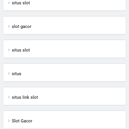
situs slot
slot gacor
situs slot
situs
situs link slot
Slot
G
acor