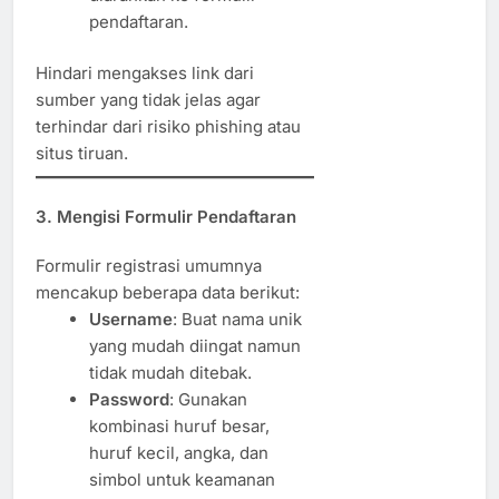
pendaftaran.
Hindari mengakses link dari
sumber yang tidak jelas agar
terhindar dari risiko phishing atau
situs tiruan.
3.
Mengisi Formulir Pendaftaran
Formulir registrasi umumnya
mencakup beberapa data berikut:
Username
: Buat nama unik
yang mudah diingat namun
tidak mudah ditebak.
Password
: Gunakan
kombinasi huruf besar,
huruf kecil, angka, dan
simbol untuk keamanan