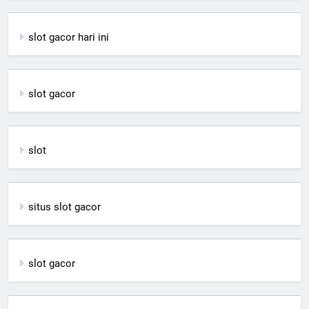
slot gacor hari ini
slot gacor
slot
situs slot gacor
slot gacor