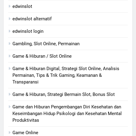
edwinslot
edwinslot alternatif
edwinslot login
Gambling, Slot Online, Permainan
Game & Hiburan / Slot Online
Game & Hiburan Digital, Strategi Slot Online, Analisis
Permainan, Tips & Trik Gaming, Keamanan &
Transparansi
Game & Hiburan, Strategi Bermain Slot, Bonus Slot
Game dan Hiburan Pengembangan Diri Kesehatan dan
Keseimbangan Hidup Psikologi dan Kesehatan Mental
Produktivitas
Game Online