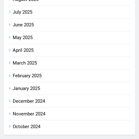
July 2025
June 2025
May 2025
April 2025
March 2025
February 2025
January 2025
December 2024
November 2024
October 2024