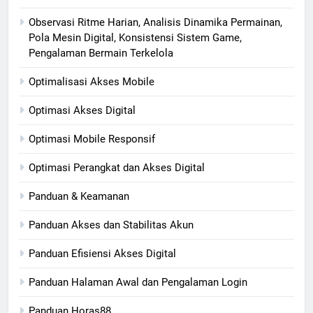
Observasi Ritme Harian, Analisis Dinamika Permainan,
Pola Mesin Digital, Konsistensi Sistem Game,
Pengalaman Bermain Terkelola
Optimalisasi Akses Mobile
Optimasi Akses Digital
Optimasi Mobile Responsif
Optimasi Perangkat dan Akses Digital
Panduan & Keamanan
Panduan Akses dan Stabilitas Akun
Panduan Efisiensi Akses Digital
Panduan Halaman Awal dan Pengalaman Login
Panduan Horas88