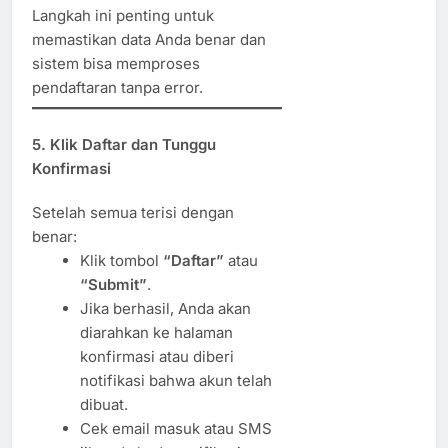
Langkah ini penting untuk
memastikan data Anda benar dan
sistem bisa memproses
pendaftaran tanpa error.
5.
Klik Daftar dan Tunggu
Konfirmasi
Setelah semua terisi dengan
benar:
Klik tombol
“Daftar”
atau
“Submit”
.
Jika berhasil, Anda akan
diarahkan ke halaman
konfirmasi atau diberi
notifikasi bahwa akun telah
dibuat.
Cek email masuk atau SMS