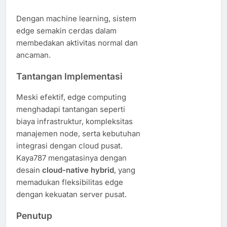
Dengan machine learning, sistem
edge semakin cerdas dalam
membedakan aktivitas normal dan
ancaman.
Tantangan Implementasi
Meski efektif, edge computing
menghadapi tantangan seperti
biaya infrastruktur, kompleksitas
manajemen node, serta kebutuhan
integrasi dengan cloud pusat.
Kaya787 mengatasinya dengan
desain
cloud-native hybrid
, yang
memadukan fleksibilitas edge
dengan kekuatan server pusat.
Penutup