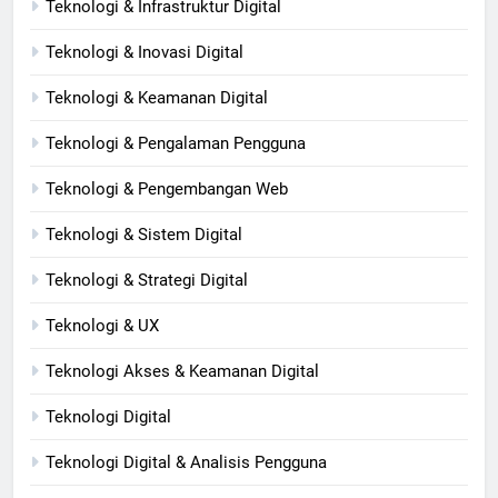
Teknologi & Infrastruktur Digital
Teknologi & Inovasi Digital
Teknologi & Keamanan Digital
Teknologi & Pengalaman Pengguna
Teknologi & Pengembangan Web
Teknologi & Sistem Digital
Teknologi & Strategi Digital
Teknologi & UX
Teknologi Akses & Keamanan Digital
Teknologi Digital
Teknologi Digital & Analisis Pengguna