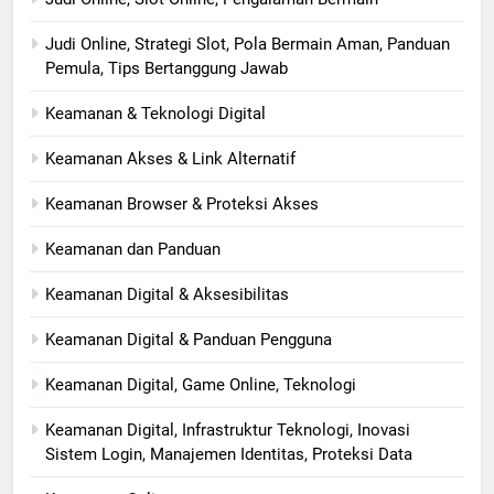
Judi Online, Strategi Slot, Pola Bermain Aman, Panduan
Pemula, Tips Bertanggung Jawab
Keamanan & Teknologi Digital
Keamanan Akses & Link Alternatif
Keamanan Browser & Proteksi Akses
Keamanan dan Panduan
Keamanan Digital & Aksesibilitas
Keamanan Digital & Panduan Pengguna
Keamanan Digital, Game Online, Teknologi
Keamanan Digital, Infrastruktur Teknologi, Inovasi
Sistem Login, Manajemen Identitas, Proteksi Data