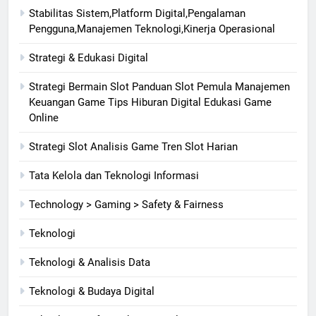
Stabilitas Sistem,Platform Digital,Pengalaman
Pengguna,Manajemen Teknologi,Kinerja Operasional
Strategi & Edukasi Digital
Strategi Bermain Slot Panduan Slot Pemula Manajemen
Keuangan Game Tips Hiburan Digital Edukasi Game
Online
Strategi Slot Analisis Game Tren Slot Harian
Tata Kelola dan Teknologi Informasi
Technology > Gaming > Safety & Fairness
Teknologi
Teknologi & Analisis Data
Teknologi & Budaya Digital