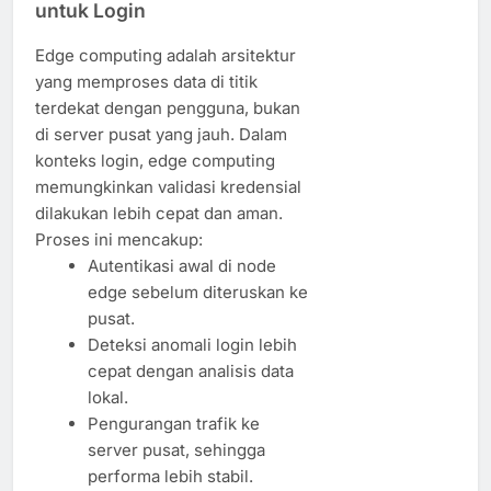
untuk Login
Edge computing adalah arsitektur
yang memproses data di titik
terdekat dengan pengguna, bukan
di server pusat yang jauh. Dalam
konteks login, edge computing
memungkinkan validasi kredensial
dilakukan lebih cepat dan aman.
Proses ini mencakup:
Autentikasi awal di node
edge sebelum diteruskan ke
pusat.
Deteksi anomali login lebih
cepat dengan analisis data
lokal.
Pengurangan trafik ke
server pusat, sehingga
performa lebih stabil.