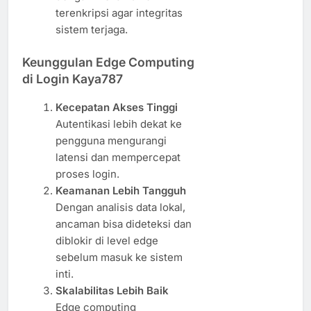
terenkripsi agar integritas
sistem terjaga.
Keunggulan Edge Computing
di Login Kaya787
Kecepatan Akses Tinggi
Autentikasi lebih dekat ke
pengguna mengurangi
latensi dan mempercepat
proses login.
Keamanan Lebih Tangguh
Dengan analisis data lokal,
ancaman bisa dideteksi dan
diblokir di level edge
sebelum masuk ke sistem
inti.
Skalabilitas Lebih Baik
Edge computing