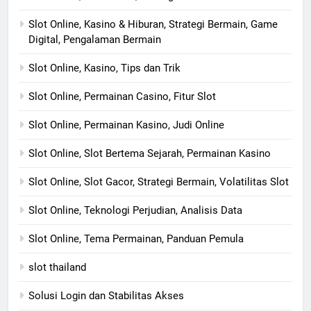
Slot Online, Kasino & Hiburan, Strategi Bermain, Game
Digital, Pengalaman Bermain
Slot Online, Kasino, Tips dan Trik
Slot Online, Permainan Casino, Fitur Slot
Slot Online, Permainan Kasino, Judi Online
Slot Online, Slot Bertema Sejarah, Permainan Kasino
Slot Online, Slot Gacor, Strategi Bermain, Volatilitas Slot
Slot Online, Teknologi Perjudian, Analisis Data
Slot Online, Tema Permainan, Panduan Pemula
slot thailand
Solusi Login dan Stabilitas Akses