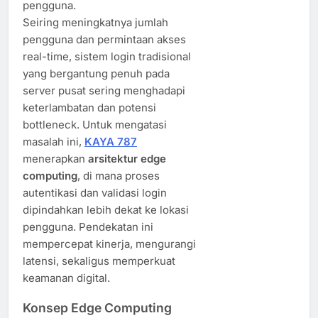
pengguna.
Seiring meningkatnya jumlah
pengguna dan permintaan akses
real-time, sistem login tradisional
yang bergantung penuh pada
server pusat sering menghadapi
keterlambatan dan potensi
bottleneck. Untuk mengatasi
masalah ini,
KAYA 787
menerapkan
arsitektur edge
computing
, di mana proses
autentikasi dan validasi login
dipindahkan lebih dekat ke lokasi
pengguna. Pendekatan ini
mempercepat kinerja, mengurangi
latensi, sekaligus memperkuat
keamanan digital.
Konsep Edge Computing