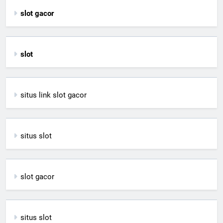
slot gacor
slot
situs link slot gacor
situs slot
slot gacor
situs slot