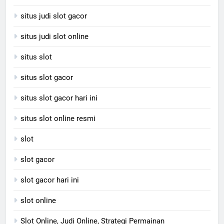
situs judi slot gacor
situs judi slot online
situs slot
situs slot gacor
situs slot gacor hari ini
situs slot online resmi
slot
slot gacor
slot gacor hari ini
slot online
Slot Online, Judi Online, Strategi Permainan