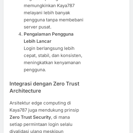
memungkinkan Kaya787
melayani lebih banyak
pengguna tanpa membebani
server pusat.
Pengalaman Pengguna
Lebih Lancar
Login berlangsung lebih
cepat, stabil, dan konsisten,
meningkatkan kenyamanan
pengguna.
Integrasi dengan Zero Trust
Architecture
Arsitektur edge computing di
Kaya787 juga mendukung prinsip
Zero Trust Security
, di mana
setiap permintaan login selalu
divalidasi ulang meskipun