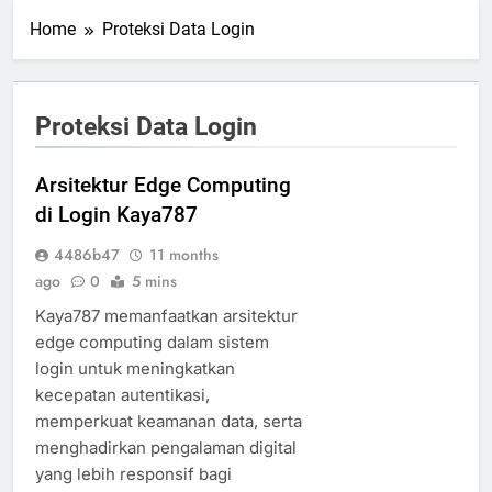
Home
Proteksi Data Login
Proteksi Data Login
Arsitektur Edge Computing
di Login Kaya787
4486b47
11 months
ago
0
5 mins
Kaya787 memanfaatkan arsitektur
edge computing dalam sistem
login untuk meningkatkan
kecepatan autentikasi,
memperkuat keamanan data, serta
menghadirkan pengalaman digital
yang lebih responsif bagi