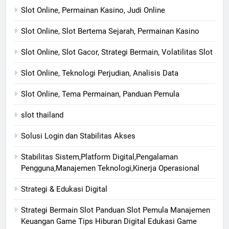
Slot Online, Permainan Kasino, Judi Online
Slot Online, Slot Bertema Sejarah, Permainan Kasino
Slot Online, Slot Gacor, Strategi Bermain, Volatilitas Slot
Slot Online, Teknologi Perjudian, Analisis Data
Slot Online, Tema Permainan, Panduan Pemula
slot thailand
Solusi Login dan Stabilitas Akses
Stabilitas Sistem,Platform Digital,Pengalaman
Pengguna,Manajemen Teknologi,Kinerja Operasional
Strategi & Edukasi Digital
Strategi Bermain Slot Panduan Slot Pemula Manajemen
Keuangan Game Tips Hiburan Digital Edukasi Game