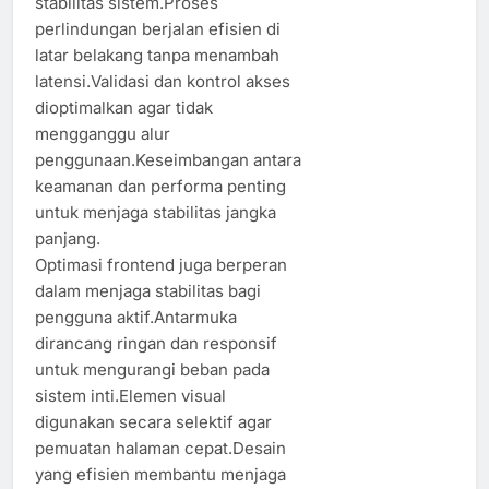
stabilitas sistem.Proses
perlindungan berjalan efisien di
latar belakang tanpa menambah
latensi.Validasi dan kontrol akses
dioptimalkan agar tidak
mengganggu alur
penggunaan.Keseimbangan antara
keamanan dan performa penting
untuk menjaga stabilitas jangka
panjang.
Optimasi frontend juga berperan
dalam menjaga stabilitas bagi
pengguna aktif.Antarmuka
dirancang ringan dan responsif
untuk mengurangi beban pada
sistem inti.Elemen visual
digunakan secara selektif agar
pemuatan halaman cepat.Desain
yang efisien membantu menjaga