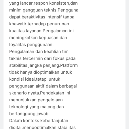
yang lancar,respon konsisten,dan
minim gangguan teknis.Pengguna
dapat beraktivitas intensif tanpa
khawatir terhadap penurunan
kualitas layanan.Pengalaman ini
meningkatkan kepuasan dan
loyalitas penggunaan.
Pengalaman dan keahlian tim
teknis tercermin dari fokus pada
stabilitas jangka panjang.Platform
tidak hanya dioptimalkan untuk
kondisi ideal,tetapi untuk
penggunaan aktif dalam berbagai
skenario nyata.Pendekatan ini
menunjukkan pengelolaan
teknologi yang matang dan
bertanggung jawab.
Dalam konteks keberlanjutan
digital,mengoptimalkan stabilitas