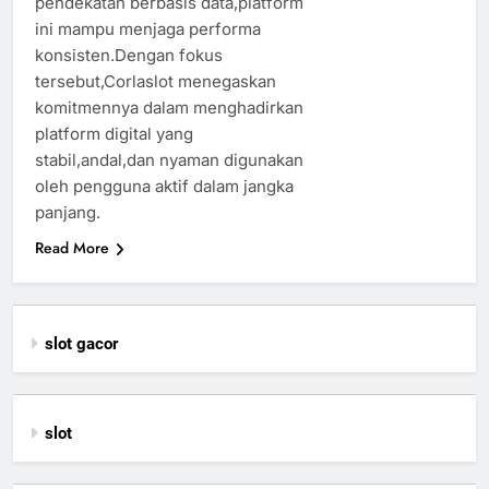
pendekatan berbasis data,platform
ini mampu menjaga performa
konsisten.Dengan fokus
tersebut,Corlaslot menegaskan
komitmennya dalam menghadirkan
platform digital yang
stabil,andal,dan nyaman digunakan
oleh pengguna aktif dalam jangka
panjang.
Read More
slot gacor
slot