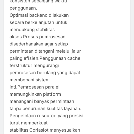
konsisten sepanjang waktu
penggunaan.
Optimasi backend dilakukan
secara berkelanjutan untuk
mendukung stabilitas
akses.Proses pemrosesan
disederhanakan agar setiap
permintaan ditangani melalui jalur
paling efisien.Penggunaan cache
terstruktur mengurangi
pemrosesan berulang yang dapat
membebani sistem
inti.Pemrosesan paralel
memungkinkan platform
menangani banyak permintaan
tanpa penurunan kualitas layanan.
Pengelolaan resource yang presisi
turut memperkuat
stabilitas.Corlaslot menyesuaikan