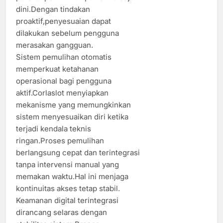
dini.Dengan tindakan
proaktif,penyesuaian dapat
dilakukan sebelum pengguna
merasakan gangguan.
Sistem pemulihan otomatis
memperkuat ketahanan
operasional bagi pengguna
aktif.Corlaslot menyiapkan
mekanisme yang memungkinkan
sistem menyesuaikan diri ketika
terjadi kendala teknis
ringan.Proses pemulihan
berlangsung cepat dan terintegrasi
tanpa intervensi manual yang
memakan waktu.Hal ini menjaga
kontinuitas akses tetap stabil.
Keamanan digital terintegrasi
dirancang selaras dengan