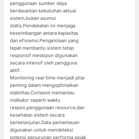
penggunaan sumber daya
berdasarkan kebutuhan aktual
sistem,bukan asumsi
statis.Pendekatan ini menjaga
keseimbangan antara kapasitas
dan efisiensi.Pengelolaan yang
tepat membantu sistem tetap
responsif meskipun digunakan
secara intensif oleh pengguna
aktif.
Monitoring real-time menjadi pilar
penting dalam mengoptimalkan
stabilitas.Corlaslot memantau
indikator seperti waktu
respon,penggunaan resource,dan
kesehatan sistem secara
berkelanjutan.Data pemantauan
digunakan untuk mendeteksi
potensi penurunan performa sejak