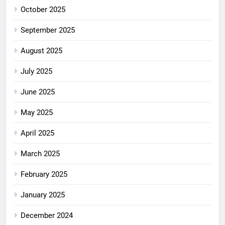
October 2025
September 2025
August 2025
July 2025
June 2025
May 2025
April 2025
March 2025
February 2025
January 2025
December 2024