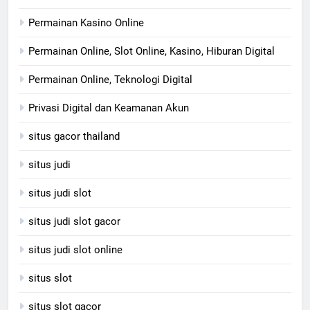
Permainan Kasino Online
Permainan Online, Slot Online, Kasino, Hiburan Digital
Permainan Online, Teknologi Digital
Privasi Digital dan Keamanan Akun
situs gacor thailand
situs judi
situs judi slot
situs judi slot gacor
situs judi slot online
situs slot
situs slot gacor