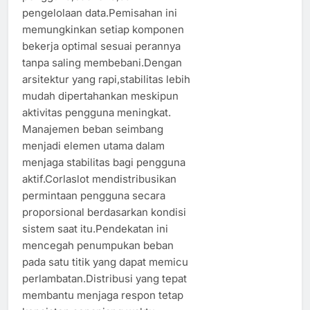
pengelolaan data.Pemisahan ini
memungkinkan setiap komponen
bekerja optimal sesuai perannya
tanpa saling membebani.Dengan
arsitektur yang rapi,stabilitas lebih
mudah dipertahankan meskipun
aktivitas pengguna meningkat.
Manajemen beban seimbang
menjadi elemen utama dalam
menjaga stabilitas bagi pengguna
aktif.Corlaslot mendistribusikan
permintaan pengguna secara
proporsional berdasarkan kondisi
sistem saat itu.Pendekatan ini
mencegah penumpukan beban
pada satu titik yang dapat memicu
perlambatan.Distribusi yang tepat
membantu menjaga respon tetap