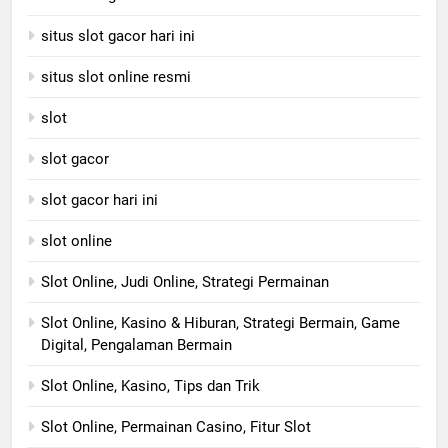
situs slot gacor hari ini
situs slot online resmi
slot
slot gacor
slot gacor hari ini
slot online
Slot Online, Judi Online, Strategi Permainan
Slot Online, Kasino & Hiburan, Strategi Bermain, Game
Digital, Pengalaman Bermain
Slot Online, Kasino, Tips dan Trik
Slot Online, Permainan Casino, Fitur Slot