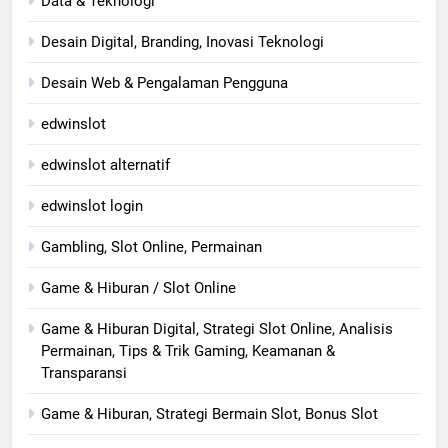
Data & Teknologi
Desain Digital, Branding, Inovasi Teknologi
Desain Web & Pengalaman Pengguna
edwinslot
edwinslot alternatif
edwinslot login
Gambling, Slot Online, Permainan
Game & Hiburan / Slot Online
Game & Hiburan Digital, Strategi Slot Online, Analisis
Permainan, Tips & Trik Gaming, Keamanan &
Transparansi
Game & Hiburan, Strategi Bermain Slot, Bonus Slot