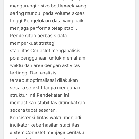
mengurangi risiko bottleneck yang
sering muncul pada volume akses
tinggi.Pengelolaan data yang baik
menjaga performa tetap stabil.
Pendekatan berbasis data
memperkuat strategi
stabilitas.Corlaslot menganalisis
pola penggunaan untuk memahami
waktu dan area dengan aktivitas
tertinggi.Dari analisis
tersebut,optimalisasi dilakukan
secara selektif tanpa mengubah
struktur inti.Pendekatan ini
memastikan stabilitas ditingkatkan
secara tepat sasaran.
Konsistensi lintas waktu menjadi
indikator keberhasilan stabilitas
sistem.Corlaslot menjaga perilaku