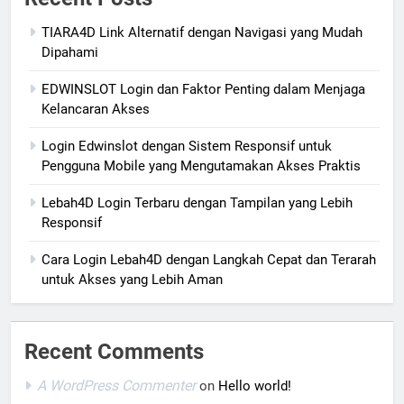
TIARA4D Link Alternatif dengan Navigasi yang Mudah
Dipahami
EDWINSLOT Login dan Faktor Penting dalam Menjaga
Kelancaran Akses
Login Edwinslot dengan Sistem Responsif untuk
Pengguna Mobile yang Mengutamakan Akses Praktis
Lebah4D Login Terbaru dengan Tampilan yang Lebih
Responsif
Cara Login Lebah4D dengan Langkah Cepat dan Terarah
untuk Akses yang Lebih Aman
Recent Comments
A WordPress Commenter
on
Hello world!