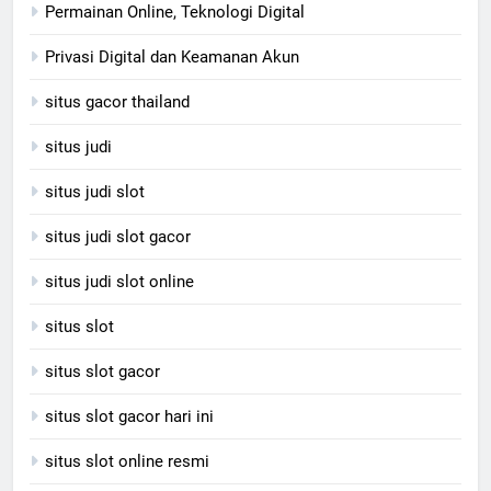
Permainan Online, Teknologi Digital
Privasi Digital dan Keamanan Akun
situs gacor thailand
situs judi
situs judi slot
situs judi slot gacor
situs judi slot online
situs slot
situs slot gacor
situs slot gacor hari ini
situs slot online resmi