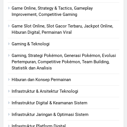
Game Online, Strategy & Tactics, Gameplay
Improvement, Competitive Gaming
Game Slot Online, Slot Gacor Terbaru, Jackpot Online,
Hiburan Digital, Permainan Viral
Gaming & Teknologi
Gaming, Strategi Pokémon, Generasi Pokémon, Evolusi
Pertempuran, Competitive Pokémon, Team Building,
Statistik dan Analisis
Hiburan dan Konsep Permainan
Infrastruktur & Arsitektur Teknologi
Infrastruktur Digital & Keamanan Sistem
Infrastruktur Jaringan & Optimasi Sistem
Infrastruktur Platform Digital