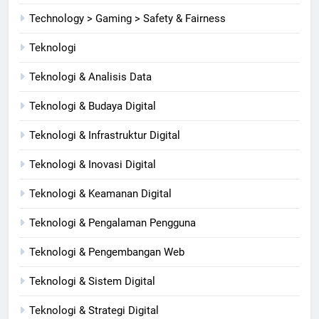
Technology > Gaming > Safety & Fairness
Teknologi
Teknologi & Analisis Data
Teknologi & Budaya Digital
Teknologi & Infrastruktur Digital
Teknologi & Inovasi Digital
Teknologi & Keamanan Digital
Teknologi & Pengalaman Pengguna
Teknologi & Pengembangan Web
Teknologi & Sistem Digital
Teknologi & Strategi Digital