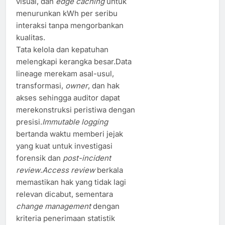
visual, dan
edge caching
untuk
menurunkan kWh per seribu
interaksi tanpa mengorbankan
kualitas.
Tata kelola dan kepatuhan
melengkapi kerangka besar.Data
lineage merekam asal-usul,
transformasi,
owner
, dan hak
akses sehingga auditor dapat
merekonstruksi peristiwa dengan
presisi.
Immutable logging
bertanda waktu memberi jejak
yang kuat untuk investigasi
forensik dan
post-incident
review
.
Access review
berkala
memastikan hak yang tidak lagi
relevan dicabut, sementara
change management
dengan
kriteria penerimaan statistik