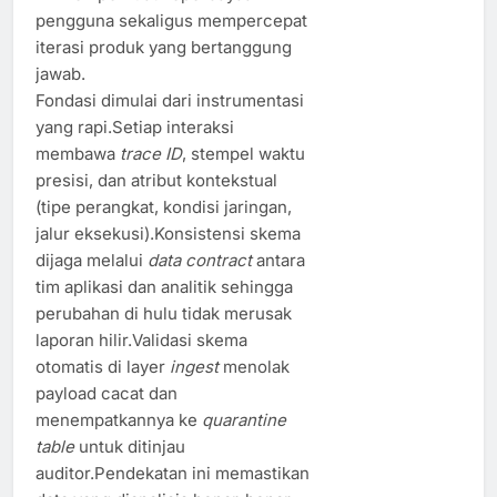
pengguna sekaligus mempercepat
iterasi produk yang bertanggung
jawab.
Fondasi dimulai dari instrumentasi
yang rapi.Setiap interaksi
membawa
trace ID
, stempel waktu
presisi, dan atribut kontekstual
(tipe perangkat, kondisi jaringan,
jalur eksekusi).Konsistensi skema
dijaga melalui
data contract
antara
tim aplikasi dan analitik sehingga
perubahan di hulu tidak merusak
laporan hilir.Validasi skema
otomatis di layer
ingest
menolak
payload cacat dan
menempatkannya ke
quarantine
table
untuk ditinjau
auditor.Pendekatan ini memastikan