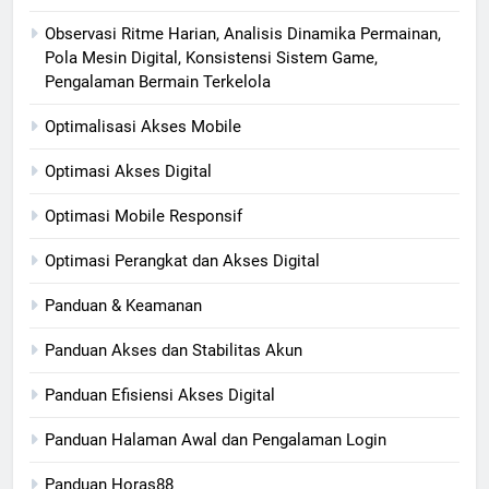
Observasi Ritme Harian, Analisis Dinamika Permainan,
Pola Mesin Digital, Konsistensi Sistem Game,
Pengalaman Bermain Terkelola
Optimalisasi Akses Mobile
Optimasi Akses Digital
Optimasi Mobile Responsif
Optimasi Perangkat dan Akses Digital
Panduan & Keamanan
Panduan Akses dan Stabilitas Akun
Panduan Efisiensi Akses Digital
Panduan Halaman Awal dan Pengalaman Login
Panduan Horas88