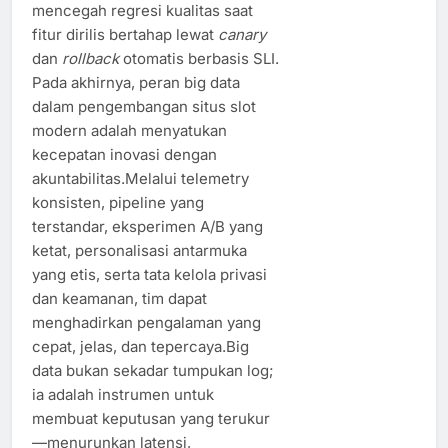
mencegah regresi kualitas saat
fitur dirilis bertahap lewat
canary
dan
rollback
otomatis berbasis SLI.
Pada akhirnya, peran big data
dalam pengembangan situs slot
modern adalah menyatukan
kecepatan inovasi dengan
akuntabilitas.Melalui telemetry
konsisten, pipeline yang
terstandar, eksperimen A/B yang
ketat, personalisasi antarmuka
yang etis, serta tata kelola privasi
dan keamanan, tim dapat
menghadirkan pengalaman yang
cepat, jelas, dan tepercaya.Big
data bukan sekadar tumpukan log;
ia adalah instrumen untuk
membuat keputusan yang terukur
—menurunkan latensi,