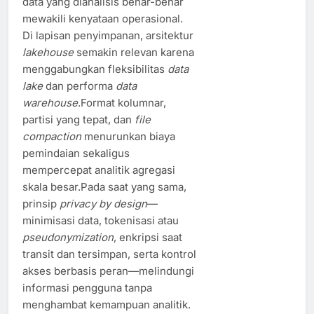
data yang dianalisis benar-benar
mewakili kenyataan operasional.
Di lapisan penyimpanan, arsitektur
lakehouse
semakin relevan karena
menggabungkan fleksibilitas
data
lake
dan performa
data
warehouse
.Format kolumnar,
partisi yang tepat, dan
file
compaction
menurunkan biaya
pemindaian sekaligus
mempercepat analitik agregasi
skala besar.Pada saat yang sama,
prinsip
privacy by design
—
minimisasi data, tokenisasi atau
pseudonymization
, enkripsi saat
transit dan tersimpan, serta kontrol
akses berbasis peran—melindungi
informasi pengguna tanpa
menghambat kemampuan analitik.