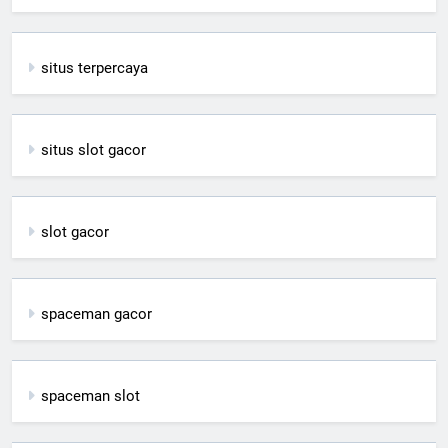
situs terpercaya
situs slot gacor
slot gacor
spaceman gacor
spaceman slot