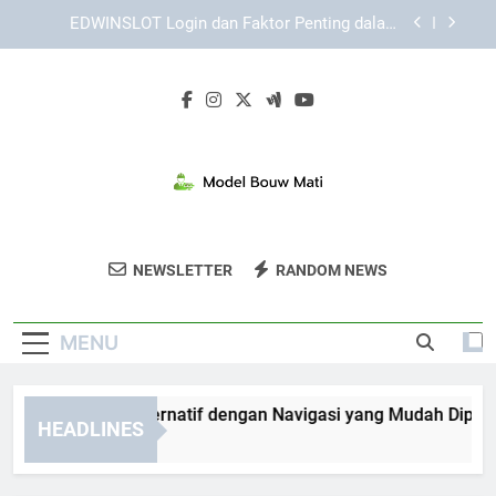
Skip
Login Edwinslot dengan Sistem Responsif untuk
to
Pengguna Mobile yang Mengutamakan Akses
Praktis
content
Lebah4D Login Terbaru dengan Tampilan yang
Lebih Responsif
TIARA4D Link Alternatif dengan Navigasi yang
Mudah Dipahami
EDWINSLOT Login dan Faktor Penting dalam
Menjaga Kelancaran Akses
Login Edwinslot dengan Sistem Responsif untuk
Pengguna Mobile yang Mengutamakan Akses
Model Bouw
Praktis
Eksplorasi Model Konstruksi Dan Miniatur
Lebah4D Login Terbaru dengan Tampilan yang
NEWSLETTER
RANDOM NEWS
Mati
Lebih Responsif
Dari Model Bouw Mati. Hobi Untuk Semua
Usia.
MENU
ARA4D Link Alternatif dengan Navigasi yang Mudah Dipahami
HEADLINES
Weeks Ago