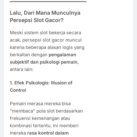
Lalu, Dari Mana Munculnya
Persepsi Slot Gacor?
Meski sistem slot bekerja secara
acak, persepsi slot gacor muncul
karena beberapa alasan logis yang
berkaitan dengan
pengalaman
subjektif dan psikologi pemain
,
antara lain:
1.
Efek Psikologis: Illusion of
Control
Pemain merasa mereka bisa
“membaca” pola slot berdasarkan
frekuensi kemenangan atau
kombinasi tertentu. Ini memberi
mereka
rasa kontrol dalam