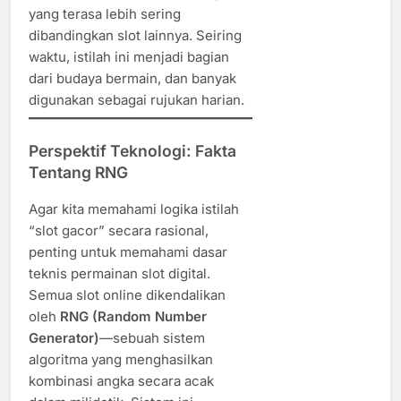
yang terasa lebih sering
dibandingkan slot lainnya. Seiring
waktu, istilah ini menjadi bagian
dari budaya bermain, dan banyak
digunakan sebagai rujukan harian.
Perspektif Teknologi: Fakta
Tentang RNG
Agar kita memahami logika istilah
“slot gacor” secara rasional,
penting untuk memahami dasar
teknis permainan slot digital.
Semua slot online dikendalikan
oleh
RNG (Random Number
Generator)
—sebuah sistem
algoritma yang menghasilkan
kombinasi angka secara acak