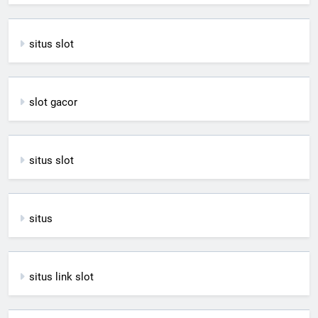
situs slot
slot gacor
situs slot
situs
situs link slot