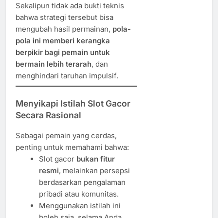
Sekalipun tidak ada bukti teknis
bahwa strategi tersebut bisa
mengubah hasil permainan,
pola-
pola ini memberi kerangka
berpikir bagi pemain untuk
bermain lebih terarah
, dan
menghindari taruhan impulsif.
Menyikapi Istilah Slot Gacor
Secara Rasional
Sebagai pemain yang cerdas,
penting untuk memahami bahwa:
Slot gacor
bukan fitur
resmi
, melainkan persepsi
berdasarkan pengalaman
pribadi atau komunitas.
Menggunakan istilah ini
boleh saja, selama Anda