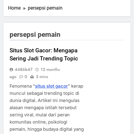
Home
persepsi pemain
persepsi pemain
Situs Slot Gacor: Mengapa
Sering Jadi Trending Topic
4486b47
12 months
ago
0
5 mins
Fenomena “
situs slot gacor
” kerap
muncul sebagai trending topic di
dunia digital. Artikel ini mengulas
alasan mengapa istilah tersebut
sering viral, mulai dari peran
komunitas online, psikologi
pemain, hingga budaya digital yang