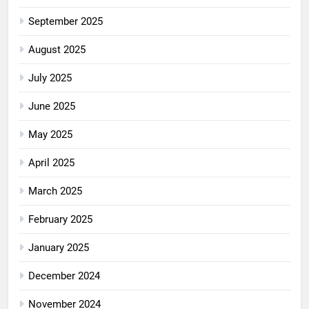
September 2025
August 2025
July 2025
June 2025
May 2025
April 2025
March 2025
February 2025
January 2025
December 2024
November 2024