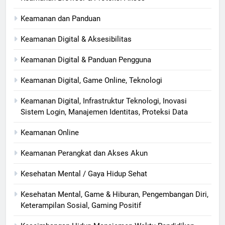
Keamanan dan Panduan
Keamanan Digital & Aksesibilitas
Keamanan Digital & Panduan Pengguna
Keamanan Digital, Game Online, Teknologi
Keamanan Digital, Infrastruktur Teknologi, Inovasi
Sistem Login, Manajemen Identitas, Proteksi Data
Keamanan Online
Keamanan Perangkat dan Akses Akun
Kesehatan Mental / Gaya Hidup Sehat
Kesehatan Mental, Game & Hiburan, Pengembangan Diri,
Keterampilan Sosial, Gaming Positif