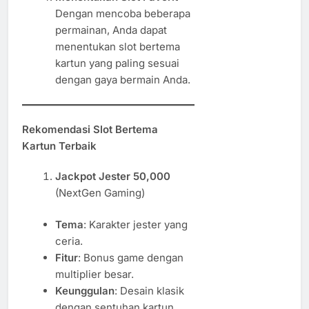
Dengan mencoba beberapa
permainan, Anda dapat
menentukan slot bertema
kartun yang paling sesuai
dengan gaya bermain Anda.
Rekomendasi Slot Bertema
Kartun Terbaik
Jackpot Jester 50,000
(NextGen Gaming)
Tema
: Karakter jester yang
ceria.
Fitur
: Bonus game dengan
multiplier besar.
Keunggulan
: Desain klasik
dengan sentuhan kartun.