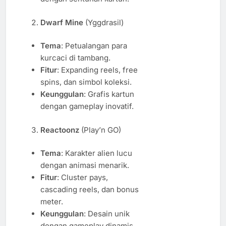
Dwarf Mine
(Yggdrasil)
Tema
: Petualangan para
kurcaci di tambang.
Fitur
: Expanding reels, free
spins, dan simbol koleksi.
Keunggulan
: Grafis kartun
dengan gameplay inovatif.
Reactoonz
(Play’n GO)
Tema
: Karakter alien lucu
dengan animasi menarik.
Fitur
: Cluster pays,
cascading reels, dan bonus
meter.
Keunggulan
: Desain unik
dengan gameplay dinamis.