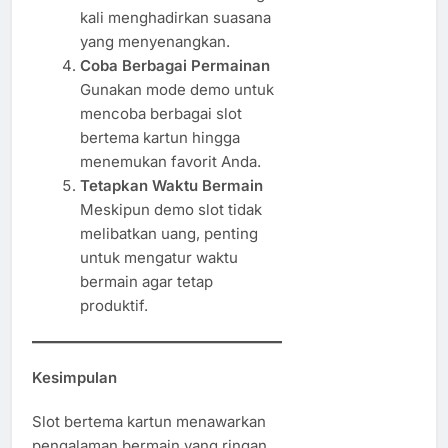
kali menghadirkan suasana
yang menyenangkan.
Coba Berbagai Permainan
Gunakan mode demo untuk
mencoba berbagai slot
bertema kartun hingga
menemukan favorit Anda.
Tetapkan Waktu Bermain
Meskipun demo slot tidak
melibatkan uang, penting
untuk mengatur waktu
bermain agar tetap
produktif.
Kesimpulan
Slot bertema kartun menawarkan
pengalaman bermain yang ringan,