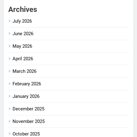
Archives
July 2026
June 2026
May 2026
April 2026
March 2026
February 2026
January 2026
December 2025
November 2025
October 2025