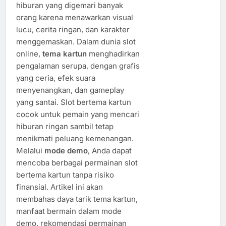
hiburan yang digemari banyak
orang karena menawarkan visual
lucu, cerita ringan, dan karakter
menggemaskan. Dalam dunia slot
online,
tema kartun
menghadirkan
pengalaman serupa, dengan grafis
yang ceria, efek suara
menyenangkan, dan gameplay
yang santai. Slot bertema kartun
cocok untuk pemain yang mencari
hiburan ringan sambil tetap
menikmati peluang kemenangan.
Melalui
mode demo
, Anda dapat
mencoba berbagai permainan slot
bertema kartun tanpa risiko
finansial. Artikel ini akan
membahas daya tarik tema kartun,
manfaat bermain dalam mode
demo, rekomendasi permainan