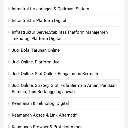
Infrastruktur Jaringan & Optimasi Sistem
Infrastruktur Platform Digital
Infrastruktur Server,Stabilitas Platform,Manajemen
Teknologi,Platform Digital
Judi Bola, Taruhan Online
Judi Online, Platform Judi
Judi Online, Slot Online, Pengalaman Bermain
Judi Online, Strategi Slot, Pola Bermain Aman, Panduan
Pemula, Tips Bertanggung Jawab
Keamanan & Teknologi Digital
Keamanan Akses & Link Alternatif
Keamanan Browser & Proteksi Akses