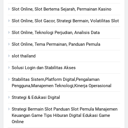
Slot Online, Slot Bertema Sejarah, Permainan Kasino
Slot Online, Slot Gacor, Strategi Bermain, Volatilitas Slot
Slot Online, Teknologi Perjudian, Analisis Data
Slot Online, Tema Permainan, Panduan Pemula
slot thailand
Solusi Login dan Stabilitas Akses
Stabilitas Sistem,Platform Digital,Pengalaman
Pengguna,Manajemen Teknologi,Kinerja Operasional
Strategi & Edukasi Digital
Strategi Bermain Slot Panduan Slot Pemula Manajemen
Keuangan Game Tips Hiburan Digital Edukasi Game
Online