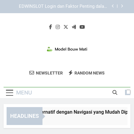
Skip
Login Edwinslot dengan Sistem Responsif untuk
to
Pengguna Mobile yang Mengutamakan Akses
Praktis
content
Lebah4D Login Terbaru dengan Tampilan yang
Lebih Responsif
TIARA4D Link Alternatif dengan Navigasi yang
Mudah Dipahami
EDWINSLOT Login dan Faktor Penting dalam
Menjaga Kelancaran Akses
Login Edwinslot dengan Sistem Responsif untuk
Pengguna Mobile yang Mengutamakan Akses
Model Bouw
Praktis
Eksplorasi Model Konstruksi Dan Miniatur
Lebah4D Login Terbaru dengan Tampilan yang
NEWSLETTER
RANDOM NEWS
Mati
Lebih Responsif
Dari Model Bouw Mati. Hobi Untuk Semua
Usia.
MENU
ARA4D Link Alternatif dengan Navigasi yang Mudah Dipahami
HEADLINES
Month Ago