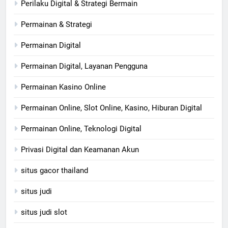
Perilaku Digital & Strategi Bermain
Permainan & Strategi
Permainan Digital
Permainan Digital, Layanan Pengguna
Permainan Kasino Online
Permainan Online, Slot Online, Kasino, Hiburan Digital
Permainan Online, Teknologi Digital
Privasi Digital dan Keamanan Akun
situs gacor thailand
situs judi
situs judi slot