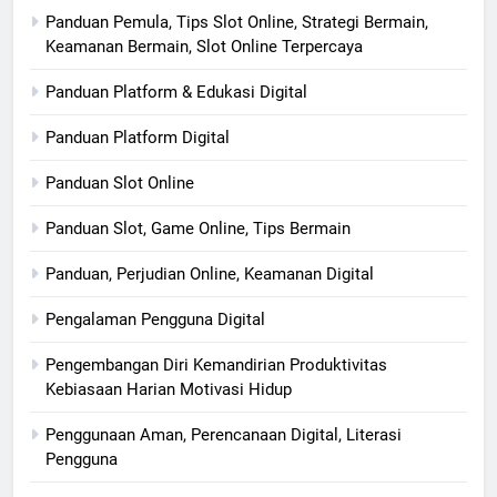
Panduan Pemula, Tips Slot Online, Strategi Bermain,
Keamanan Bermain, Slot Online Terpercaya
Panduan Platform & Edukasi Digital
Panduan Platform Digital
Panduan Slot Online
Panduan Slot, Game Online, Tips Bermain
Panduan, Perjudian Online, Keamanan Digital
Pengalaman Pengguna Digital
Pengembangan Diri Kemandirian Produktivitas
Kebiasaan Harian Motivasi Hidup
Penggunaan Aman, Perencanaan Digital, Literasi
Pengguna