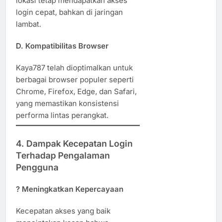
lokasi tetap mendapatkan akses
login cepat, bahkan di jaringan
lambat.
D.
Kompatibilitas Browser
Kaya787 telah dioptimalkan untuk
berbagai browser populer seperti
Chrome, Firefox, Edge, dan Safari,
yang memastikan konsistensi
performa lintas perangkat.
4. Dampak Kecepatan Login
Terhadap Pengalaman
Pengguna
?
Meningkatkan Kepercayaan
Kecepatan akses yang baik