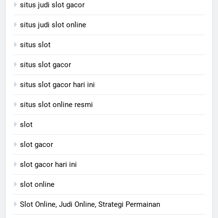
situs judi slot gacor
situs judi slot online
situs slot
situs slot gacor
situs slot gacor hari ini
situs slot online resmi
slot
slot gacor
slot gacor hari ini
slot online
Slot Online, Judi Online, Strategi Permainan