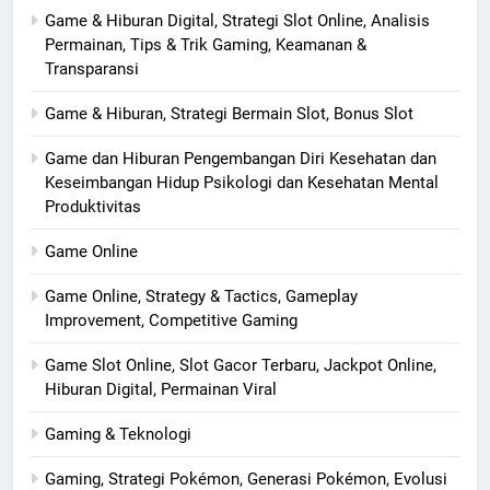
Game & Hiburan Digital, Strategi Slot Online, Analisis
Permainan, Tips & Trik Gaming, Keamanan &
Transparansi
Game & Hiburan, Strategi Bermain Slot, Bonus Slot
Game dan Hiburan Pengembangan Diri Kesehatan dan
Keseimbangan Hidup Psikologi dan Kesehatan Mental
Produktivitas
Game Online
Game Online, Strategy & Tactics, Gameplay
Improvement, Competitive Gaming
Game Slot Online, Slot Gacor Terbaru, Jackpot Online,
Hiburan Digital, Permainan Viral
Gaming & Teknologi
Gaming, Strategi Pokémon, Generasi Pokémon, Evolusi