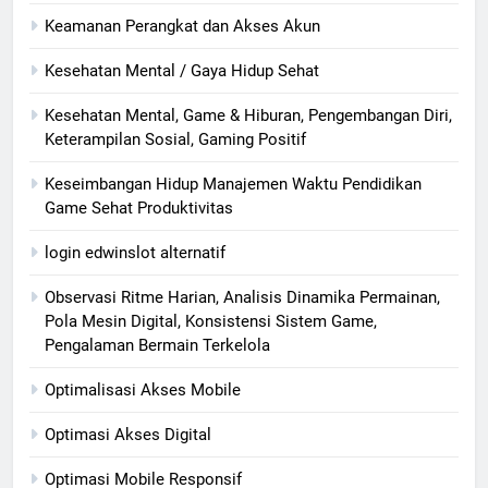
Keamanan Perangkat dan Akses Akun
Kesehatan Mental / Gaya Hidup Sehat
Kesehatan Mental, Game & Hiburan, Pengembangan Diri,
Keterampilan Sosial, Gaming Positif
Keseimbangan Hidup Manajemen Waktu Pendidikan
Game Sehat Produktivitas
login edwinslot alternatif
Observasi Ritme Harian, Analisis Dinamika Permainan,
Pola Mesin Digital, Konsistensi Sistem Game,
Pengalaman Bermain Terkelola
Optimalisasi Akses Mobile
Optimasi Akses Digital
Optimasi Mobile Responsif