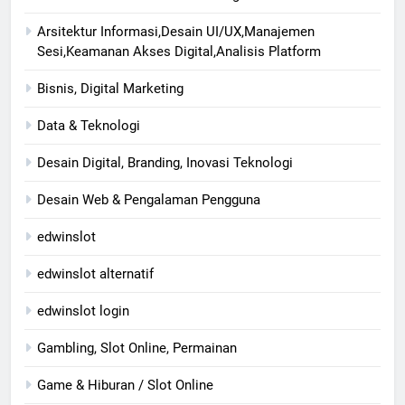
Arsitektur Informasi,Desain UI/UX,Manajemen
Sesi,Keamanan Akses Digital,Analisis Platform
Bisnis, Digital Marketing
Data & Teknologi
Desain Digital, Branding, Inovasi Teknologi
Desain Web & Pengalaman Pengguna
edwinslot
edwinslot alternatif
edwinslot login
Gambling, Slot Online, Permainan
Game & Hiburan / Slot Online