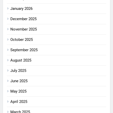
January 2026
December 2025
November 2025
October 2025
September 2025
August 2025
July 2025
June 2025
May 2025
April 2025
March 2025