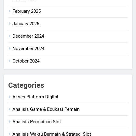
February 2025
January 2025
December 2024
November 2024
October 2024
Categories
Akses Platform Digital
Analisis Game & Edukasi Pemain
Analisis Permainan Slot
Analisis Waktu Bermain & Strategi Slot