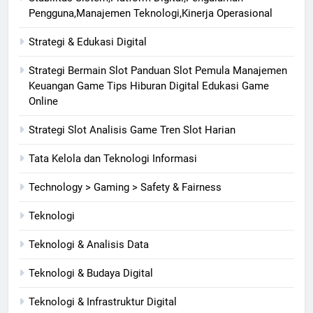
Pengguna,Manajemen Teknologi,Kinerja Operasional
Strategi & Edukasi Digital
Strategi Bermain Slot Panduan Slot Pemula Manajemen
Keuangan Game Tips Hiburan Digital Edukasi Game
Online
Strategi Slot Analisis Game Tren Slot Harian
Tata Kelola dan Teknologi Informasi
Technology > Gaming > Safety & Fairness
Teknologi
Teknologi & Analisis Data
Teknologi & Budaya Digital
Teknologi & Infrastruktur Digital