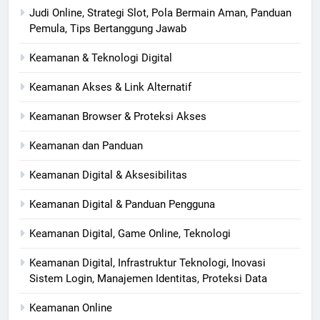
Judi Online, Strategi Slot, Pola Bermain Aman, Panduan
Pemula, Tips Bertanggung Jawab
Keamanan & Teknologi Digital
Keamanan Akses & Link Alternatif
Keamanan Browser & Proteksi Akses
Keamanan dan Panduan
Keamanan Digital & Aksesibilitas
Keamanan Digital & Panduan Pengguna
Keamanan Digital, Game Online, Teknologi
Keamanan Digital, Infrastruktur Teknologi, Inovasi
Sistem Login, Manajemen Identitas, Proteksi Data
Keamanan Online