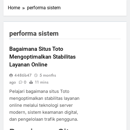
Home
performa sistem
performa sistem
Bagaimana Situs Toto
Mengoptimalkan Stabilitas
Layanan Online
4486b47
5 months
ago
0
11 mins
Pelajari bagaimana situs Toto
mengoptimalkan stabilitas layanan
online melalui teknologi server
modern, sistem keamanan digital,
dan pengelolaan trafik pengguna.