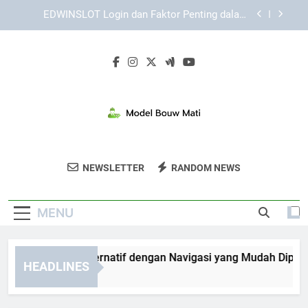
Skip
Login Edwinslot dengan Sistem Responsif untuk
to
Pengguna Mobile yang Mengutamakan Akses
Praktis
content
Lebah4D Login Terbaru dengan Tampilan yang
Lebih Responsif
TIARA4D Link Alternatif dengan Navigasi yang
Mudah Dipahami
EDWINSLOT Login dan Faktor Penting dalam
Menjaga Kelancaran Akses
Login Edwinslot dengan Sistem Responsif untuk
Pengguna Mobile yang Mengutamakan Akses
Model Bouw
Praktis
Eksplorasi Model Konstruksi Dan Miniatur
Lebah4D Login Terbaru dengan Tampilan yang
NEWSLETTER
RANDOM NEWS
Mati
Lebih Responsif
Dari Model Bouw Mati. Hobi Untuk Semua
Usia.
MENU
ARA4D Link Alternatif dengan Navigasi yang Mudah Dipahami
HEADLINES
Weeks Ago