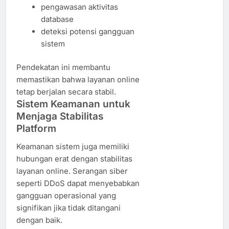
pengawasan aktivitas
database
deteksi potensi gangguan
sistem
Pendekatan ini membantu
memastikan bahwa layanan online
tetap berjalan secara stabil.
Sistem Keamanan untuk
Menjaga Stabilitas
Platform
Keamanan sistem juga memiliki
hubungan erat dengan stabilitas
layanan online. Serangan siber
seperti DDoS dapat menyebabkan
gangguan operasional yang
signifikan jika tidak ditangani
dengan baik.