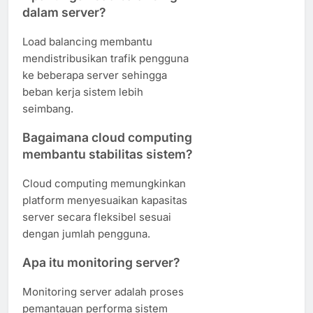
dalam server?
Load balancing membantu
mendistribusikan trafik pengguna
ke beberapa server sehingga
beban kerja sistem lebih
seimbang.
Bagaimana cloud computing
membantu stabilitas sistem?
Cloud computing memungkinkan
platform menyesuaikan kapasitas
server secara fleksibel sesuai
dengan jumlah pengguna.
Apa itu monitoring server?
Monitoring server adalah proses
pemantauan performa sistem