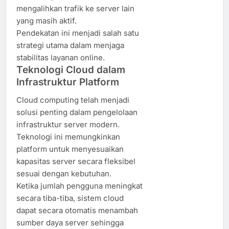
mengalihkan trafik ke server lain
yang masih aktif.
Pendekatan ini menjadi salah satu
strategi utama dalam menjaga
stabilitas layanan online.
Teknologi Cloud dalam
Infrastruktur Platform
Cloud computing telah menjadi
solusi penting dalam pengelolaan
infrastruktur server modern.
Teknologi ini memungkinkan
platform untuk menyesuaikan
kapasitas server secara fleksibel
sesuai dengan kebutuhan.
Ketika jumlah pengguna meningkat
secara tiba-tiba, sistem cloud
dapat secara otomatis menambah
sumber daya server sehingga