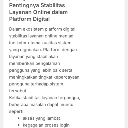
Pentingnya Stabilitas
Layanan Online dalam
Platform Digital
Dalam ekosistem platform digital,
stabilitas layanan online menjadi
indikator utama kualitas sistem
yang digunakan. Platform dengan
layanan yang stabil akan
memberikan pengalaman
pengguna yang lebih baik serta
meningkatkan tingkat kepercayaan
pengguna terhadap sistem
tersebut.
Ketika stabilitas layanan terganggu,
beberapa masalah dapat muncul
seperti:
akses yang lambat
kegagalan proses login