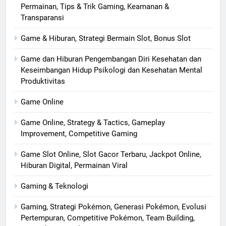
Permainan, Tips & Trik Gaming, Keamanan &
Transparansi
Game & Hiburan, Strategi Bermain Slot, Bonus Slot
Game dan Hiburan Pengembangan Diri Kesehatan dan
Keseimbangan Hidup Psikologi dan Kesehatan Mental
Produktivitas
Game Online
Game Online, Strategy & Tactics, Gameplay
Improvement, Competitive Gaming
Game Slot Online, Slot Gacor Terbaru, Jackpot Online,
Hiburan Digital, Permainan Viral
Gaming & Teknologi
Gaming, Strategi Pokémon, Generasi Pokémon, Evolusi
Pertempuran, Competitive Pokémon, Team Building,