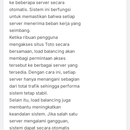
ke beberapa server secara
otomatis. Sistem ini berfungsi
untuk memastikan bahwa setiap
server menerima beban kerja yang
seimbang.
Ketika ribuan pengguna
mengakses situs Toto secara
bersamaan, load balancing akan
membagi permintaan akses
tersebut ke berbagai server yang
tersedia. Dengan cara ini, setiap
server hanya menangani sebagian
dari total trafik sehingga performa
sistem tetap stabil.
Selain itu, load balancing juga
membantu meningkatkan
keandalan sistem. Jika salah satu
server mengalami gangguan,
sistem dapat secara otomatis