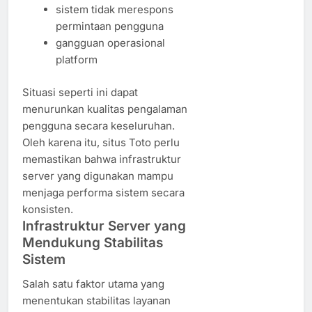
sistem tidak merespons
permintaan pengguna
gangguan operasional
platform
Situasi seperti ini dapat
menurunkan kualitas pengalaman
pengguna secara keseluruhan.
Oleh karena itu, situs Toto perlu
memastikan bahwa infrastruktur
server yang digunakan mampu
menjaga performa sistem secara
konsisten.
Infrastruktur Server yang
Mendukung Stabilitas
Sistem
Salah satu faktor utama yang
menentukan stabilitas layanan