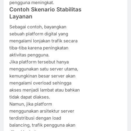
pengguna meningkat.
Contoh Skenario Stabilitas
Layanan
Sebagai contoh, bayangkan
sebuah platform digital yang
mengalami lonjakan trafik secara
tiba-tiba karena peningkatan
aktivitas pengguna.
Jika platform tersebut hanya
menggunakan satu server utama,
kemungkinan besar server akan
mengalami overload sehingga
akses menjadi lambat atau bahkan
tidak dapat diakses.
Namun, jika platform
menggunakan arsitektur server
terdistribusi dengan load
balancing, trafik pengguna akan