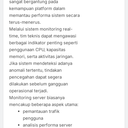
sangat bergantung pada
kemampuan platform dalam
memantau performa sistem secara
terus-menerus.
Melalui sistem monitoring real-
time, tim teknis dapat mengawasi
berbagai indikator penting seperti
penggunaan CPU, kapasitas
memori, serta aktivitas jaringan.
Jika sistem mendeteksi adanya
anomali tertentu, tindakan
pencegahan dapat segera
dilakukan sebelum gangguan
operasional terjadi.
Monitoring server biasanya
mencakup beberapa aspek utama:
pemantauan trafik
pengguna
analisis performa server