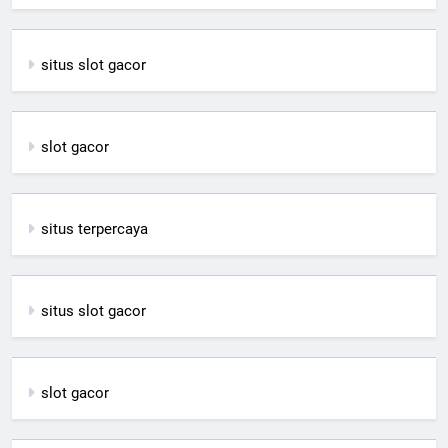
situs slot gacor
slot gacor
situs terpercaya
situs slot gacor
slot gacor