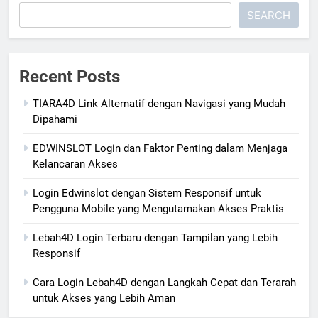
SEARCH
Recent Posts
TIARA4D Link Alternatif dengan Navigasi yang Mudah
Dipahami
EDWINSLOT Login dan Faktor Penting dalam Menjaga
Kelancaran Akses
Login Edwinslot dengan Sistem Responsif untuk
Pengguna Mobile yang Mengutamakan Akses Praktis
Lebah4D Login Terbaru dengan Tampilan yang Lebih
Responsif
Cara Login Lebah4D dengan Langkah Cepat dan Terarah
untuk Akses yang Lebih Aman