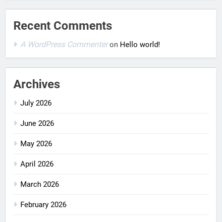
Recent Comments
A WordPress Commenter
on
Hello world!
Archives
July 2026
June 2026
May 2026
April 2026
March 2026
February 2026