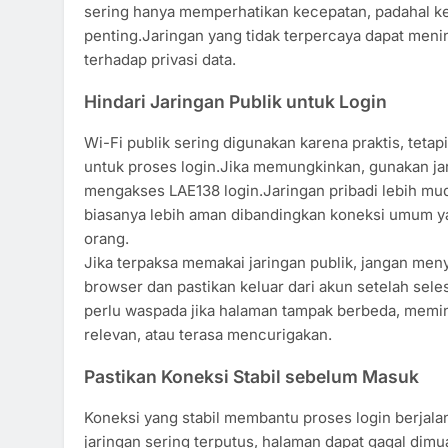
sering hanya memperhatikan kecepatan, padahal k
penting.Jaringan yang tidak terpercaya dapat meni
terhadap privasi data.
Hindari Jaringan Publik untuk Login
Wi-Fi publik sering digunakan karena praktis, tetapi
untuk proses login.Jika memungkinkan, gunakan jar
mengakses LAE138 login.Jaringan pribadi lebih mud
biasanya lebih aman dibandingkan koneksi umum y
orang.
Jika terpaksa memakai jaringan publik, jangan meny
browser dan pastikan keluar dari akun setelah sel
perlu waspada jika halaman tampak berbeda, memin
relevan, atau terasa mencurigakan.
Pastikan Koneksi Stabil sebelum Masuk
Koneksi yang stabil membantu proses login berjalan
jaringan sering terputus, halaman dapat gagal dimu