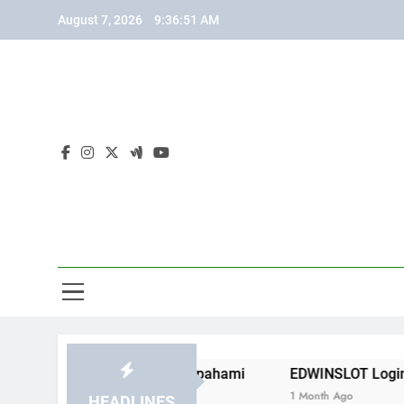
Skip
August 7, 2026
9:36:52 AM
to
content
Mod
Eksplorasi
asi yang Mudah Dipahami
EDWINSLOT Login dan Faktor 
1 Month Ago
HEADLINES