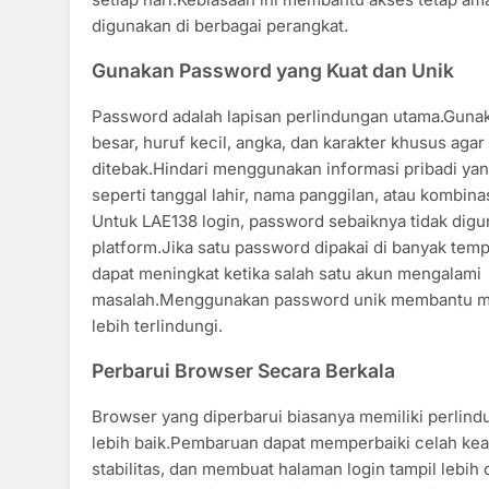
digunakan di berbagai perangkat.
Gunakan Password yang Kuat dan Unik
Password adalah lapisan perlindungan utama.Guna
besar, huruf kecil, angka, dan karakter khusus agar
ditebak.Hindari menggunakan informasi pribadi ya
seperti tanggal lahir, nama panggilan, atau kombin
Untuk LAE138 login, password sebaiknya tidak digu
platform.Jika satu password dipakai di banyak temp
dapat meningkat ketika salah satu akun mengalami
masalah.Menggunakan password unik membantu me
lebih terlindungi.
Perbarui Browser Secara Berkala
Browser yang diperbarui biasanya memiliki perli
lebih baik.Pembaruan dapat memperbaiki celah ke
stabilitas, dan membuat halaman login tampil lebih 