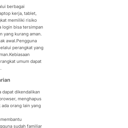
lui berbagai
top kerja, tablet,
kat memiliki risiko
a login bisa tersimpan
gan yang kurang aman.
ejak awal.Pengguna
elalui perangkat yang
 aman.Kebiasaan
erangkat umum dapat
.
rian
 dapat dikendalikan
 browser, menghapus
 ada orang lain yang
i membantu
gguna sudah familiar