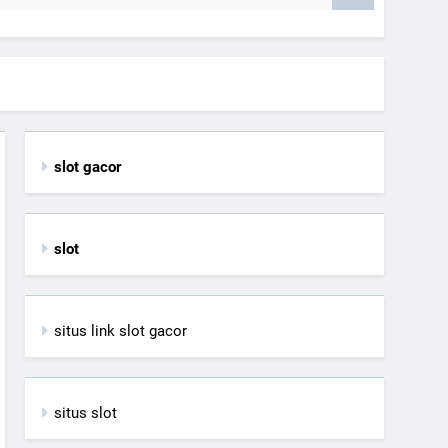
slot gacor
slot
situs link slot gacor
situs slot