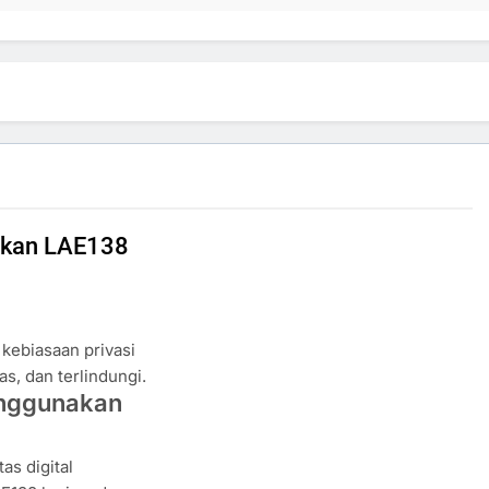
akan LAE138
kebiasaan privasi
as, dan terlindungi.
enggunakan
as digital