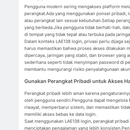
Pengguna modern sering mengakses platform mela
perangkat.Ada yang menggunakan ponsel pribadi, lap
atau perangkat lain sesuai kebutuhan.Setiap perang
yang berbeda.Jika pengguna tidak berhati-hati, dat
di tempat yang tidak tepat atau terbuka pada jarin
Dalam konteks LAE138 login, privasi perlu dijaga s
harus memastikan bahwa proses akses dilakukan m
dipercaya, jaringan yang stabil, dan browser yang
sederhana seperti tidak menyimpan password di p
membantu mengurangi risiko penyalahgunaan akun
Gunakan Perangkat Pribadi untuk Akses Ha
Perangkat pribadi lebih aman karena pengaturannya
oleh pengguna sendiri.Pengguna dapat mengelola
riwayat, memperbarui sistem, dan memastikan tidak
memiliki akses bebas ke data login.
Saat menggunakan LAE138 login, perangkat pribad
menciptakan pengalaman yang lebih konsisten.Pen