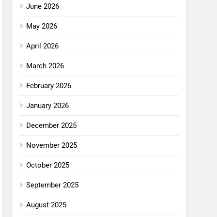
June 2026
May 2026
April 2026
March 2026
February 2026
January 2026
December 2025
November 2025
October 2025
September 2025
August 2025