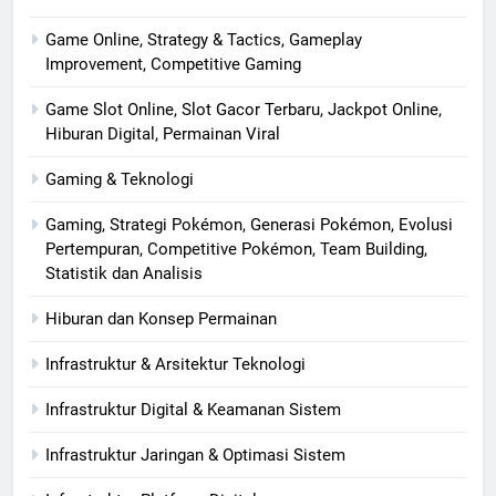
Game Online, Strategy & Tactics, Gameplay
Improvement, Competitive Gaming
Game Slot Online, Slot Gacor Terbaru, Jackpot Online,
Hiburan Digital, Permainan Viral
Gaming & Teknologi
Gaming, Strategi Pokémon, Generasi Pokémon, Evolusi
Pertempuran, Competitive Pokémon, Team Building,
Statistik dan Analisis
Hiburan dan Konsep Permainan
Infrastruktur & Arsitektur Teknologi
Infrastruktur Digital & Keamanan Sistem
Infrastruktur Jaringan & Optimasi Sistem