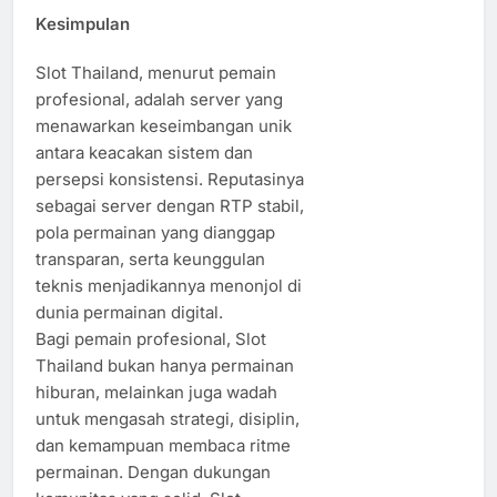
Kesimpulan
Slot Thailand, menurut pemain
profesional, adalah server yang
menawarkan keseimbangan unik
antara keacakan sistem dan
persepsi konsistensi. Reputasinya
sebagai server dengan RTP stabil,
pola permainan yang dianggap
transparan, serta keunggulan
teknis menjadikannya menonjol di
dunia permainan digital.
Bagi pemain profesional, Slot
Thailand bukan hanya permainan
hiburan, melainkan juga wadah
untuk mengasah strategi, disiplin,
dan kemampuan membaca ritme
permainan. Dengan dukungan