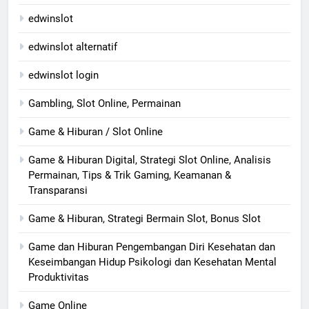
edwinslot
edwinslot alternatif
edwinslot login
Gambling, Slot Online, Permainan
Game & Hiburan / Slot Online
Game & Hiburan Digital, Strategi Slot Online, Analisis
Permainan, Tips & Trik Gaming, Keamanan &
Transparansi
Game & Hiburan, Strategi Bermain Slot, Bonus Slot
Game dan Hiburan Pengembangan Diri Kesehatan dan
Keseimbangan Hidup Psikologi dan Kesehatan Mental
Produktivitas
Game Online