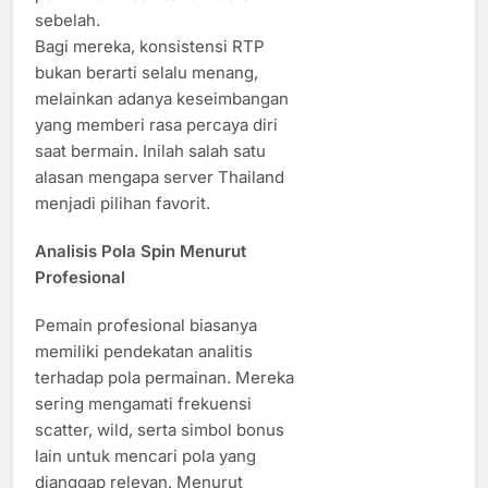
sebelah.
Bagi mereka, konsistensi RTP
bukan berarti selalu menang,
melainkan adanya keseimbangan
yang memberi rasa percaya diri
saat bermain. Inilah salah satu
alasan mengapa server Thailand
menjadi pilihan favorit.
Analisis Pola Spin Menurut
Profesional
Pemain profesional biasanya
memiliki pendekatan analitis
terhadap pola permainan. Mereka
sering mengamati frekuensi
scatter, wild, serta simbol bonus
lain untuk mencari pola yang
dianggap relevan. Menurut