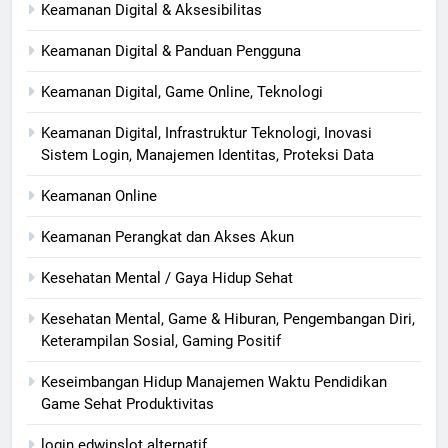
Keamanan Digital & Aksesibilitas
Keamanan Digital & Panduan Pengguna
Keamanan Digital, Game Online, Teknologi
Keamanan Digital, Infrastruktur Teknologi, Inovasi
Sistem Login, Manajemen Identitas, Proteksi Data
Keamanan Online
Keamanan Perangkat dan Akses Akun
Kesehatan Mental / Gaya Hidup Sehat
Kesehatan Mental, Game & Hiburan, Pengembangan Diri,
Keterampilan Sosial, Gaming Positif
Keseimbangan Hidup Manajemen Waktu Pendidikan
Game Sehat Produktivitas
login edwinslot alternatif