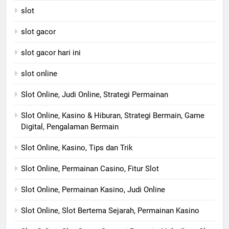
slot
slot gacor
slot gacor hari ini
slot online
Slot Online, Judi Online, Strategi Permainan
Slot Online, Kasino & Hiburan, Strategi Bermain, Game
Digital, Pengalaman Bermain
Slot Online, Kasino, Tips dan Trik
Slot Online, Permainan Casino, Fitur Slot
Slot Online, Permainan Kasino, Judi Online
Slot Online, Slot Bertema Sejarah, Permainan Kasino