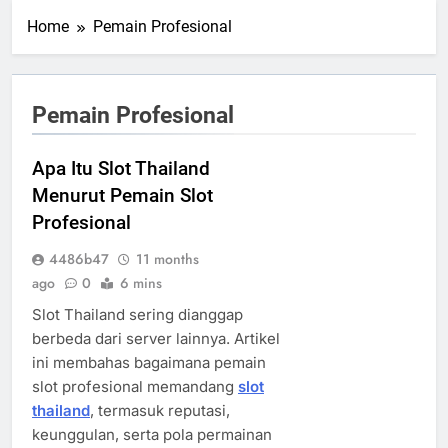
Home
Pemain Profesional
Pemain Profesional
Apa Itu Slot Thailand
Menurut Pemain Slot
Profesional
4486b47
11 months
ago
0
6 mins
Slot Thailand sering dianggap
berbeda dari server lainnya. Artikel
ini membahas bagaimana pemain
slot profesional memandang
slot
thailand
, termasuk reputasi,
keunggulan, serta pola permainan