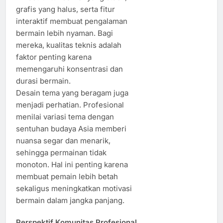
grafis yang halus, serta fitur
interaktif membuat pengalaman
bermain lebih nyaman. Bagi
mereka, kualitas teknis adalah
faktor penting karena
memengaruhi konsentrasi dan
durasi bermain.
Desain tema yang beragam juga
menjadi perhatian. Profesional
menilai variasi tema dengan
sentuhan budaya Asia memberi
nuansa segar dan menarik,
sehingga permainan tidak
monoton. Hal ini penting karena
membuat pemain lebih betah
sekaligus meningkatkan motivasi
bermain dalam jangka panjang.
Perspektif Komunitas Profesional