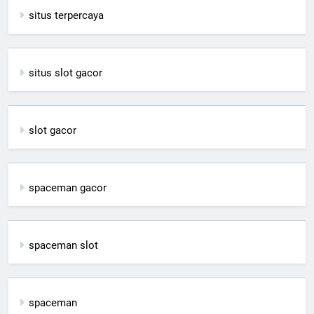
situs terpercaya
situs slot gacor
slot gacor
spaceman gacor
spaceman slot
spaceman