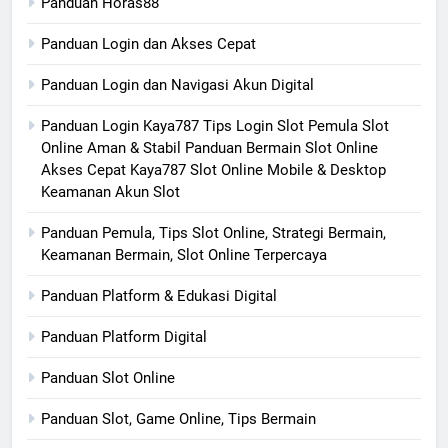
Panduan Horas88
Panduan Login dan Akses Cepat
Panduan Login dan Navigasi Akun Digital
Panduan Login Kaya787 Tips Login Slot Pemula Slot
Online Aman & Stabil Panduan Bermain Slot Online
Akses Cepat Kaya787 Slot Online Mobile & Desktop
Keamanan Akun Slot
Panduan Pemula, Tips Slot Online, Strategi Bermain,
Keamanan Bermain, Slot Online Terpercaya
Panduan Platform & Edukasi Digital
Panduan Platform Digital
Panduan Slot Online
Panduan Slot, Game Online, Tips Bermain