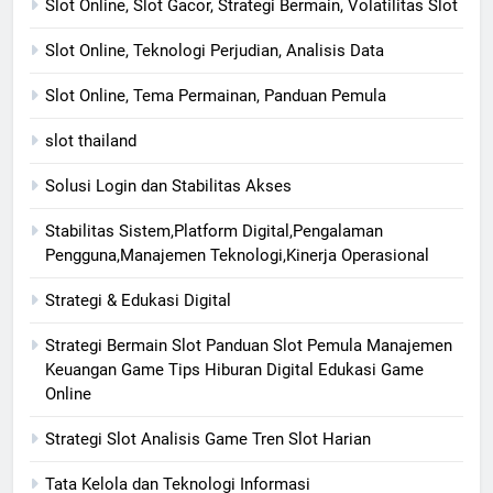
Slot Online, Slot Gacor, Strategi Bermain, Volatilitas Slot
Slot Online, Teknologi Perjudian, Analisis Data
Slot Online, Tema Permainan, Panduan Pemula
slot thailand
Solusi Login dan Stabilitas Akses
Stabilitas Sistem,Platform Digital,Pengalaman
Pengguna,Manajemen Teknologi,Kinerja Operasional
Strategi & Edukasi Digital
Strategi Bermain Slot Panduan Slot Pemula Manajemen
Keuangan Game Tips Hiburan Digital Edukasi Game
Online
Strategi Slot Analisis Game Tren Slot Harian
Tata Kelola dan Teknologi Informasi