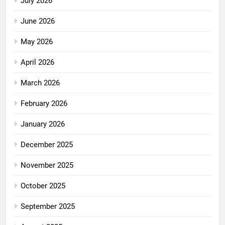
July 2026
June 2026
May 2026
April 2026
March 2026
February 2026
January 2026
December 2025
November 2025
October 2025
September 2025