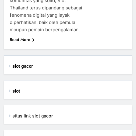
komunitas yang solid, Slot
Thailand terus dipandang sebagai
fenomena digital yang layak
diperhatikan, baik oleh pemula
maupun pemain berpengalaman.
Read More
slot gacor
slot
situs link slot gacor