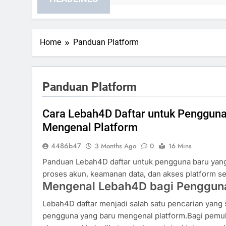
Home
Panduan Platform
Panduan Platform
Cara Lebah4D Daftar untuk Pengguna
Mengenal Platform
4486b47
3 Months Ago
0
16 Mins
Panduan Lebah4D daftar untuk pengguna baru yan
proses akun, keamanan data, dan akses platform sec
Mengenal Lebah4D bagi Penggun
Lebah4D daftar menjadi salah satu pencarian yang 
pengguna yang baru mengenal platform.Bagi pemu