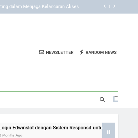
ting dalam Menjaga Kelancaran Akses
ile yang Mengutamakan Akses Praktis
dengan Tampilan yang Lebih Responsif
 dengan Navigasi yang Mudah Dipahami
NEWSLETTER
RANDOM NEWS
ting dalam Menjaga Kelancaran Akses
ile yang Mengutamakan Akses Praktis
ntuk Semua Usia.
dengan Tampilan yang Lebih Responsif
slot dengan Sistem Responsif untuk Pengguna Mobile yang M