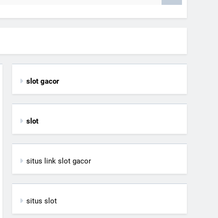
slot gacor
slot
situs link slot gacor
situs slot