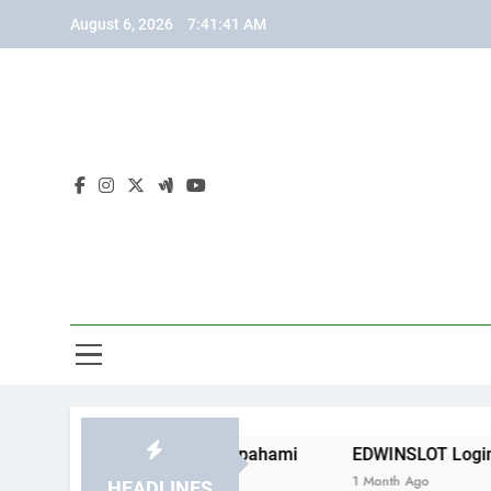
Skip
August 6, 2026
7:41:42 AM
to
content
Mod
Eksplorasi
gasi yang Mudah Dipahami
EDWINSLOT Login dan Faktor 
1 Month Ago
HEADLINES