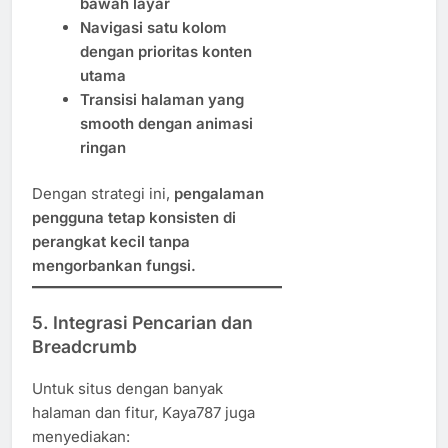
bawah layar
Navigasi satu kolom
dengan prioritas konten
utama
Transisi halaman yang
smooth dengan animasi
ringan
Dengan strategi ini,
pengalaman
pengguna tetap konsisten di
perangkat kecil tanpa
mengorbankan fungsi.
5. Integrasi Pencarian dan
Breadcrumb
Untuk situs dengan banyak
halaman dan fitur, Kaya787 juga
menyediakan: