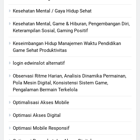
Kesehatan Mental / Gaya Hidup Sehat
Kesehatan Mental, Game & Hiburan, Pengembangan Diri,
Keterampilan Sosial, Gaming Positif
Keseimbangan Hidup Manajemen Waktu Pendidikan
Game Sehat Produktivitas
login edwinslot alternatif
Observasi Ritme Harian, Analisis Dinamika Permainan,
Pola Mesin Digital, Konsistensi Sistem Game,
Pengalaman Bermain Terkelola
Optimalisasi Akses Mobile
Optimasi Akses Digital
Optimasi Mobile Responsif