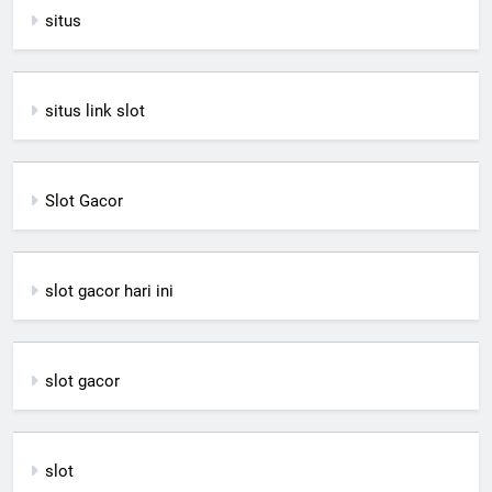
situs
situs link slot
Slot
G
acor
slot gacor hari ini
slot gacor
slot