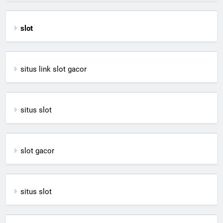
slot
situs link slot gacor
situs slot
slot gacor
situs slot