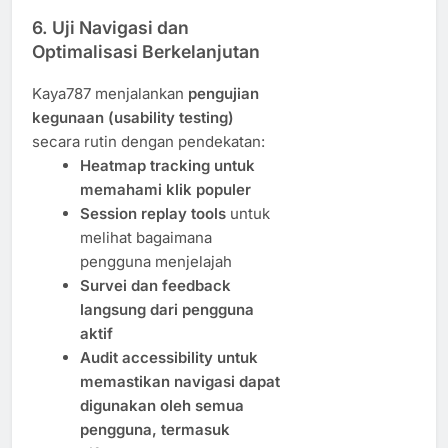
6. Uji Navigasi dan
Optimalisasi Berkelanjutan
Kaya787 menjalankan
pengujian
kegunaan (usability testing)
secara rutin dengan pendekatan:
Heatmap tracking untuk
memahami klik populer
Session replay tools
untuk
melihat bagaimana
pengguna menjelajah
Survei dan feedback
langsung dari pengguna
aktif
Audit accessibility untuk
memastikan navigasi dapat
digunakan oleh semua
pengguna, termasuk