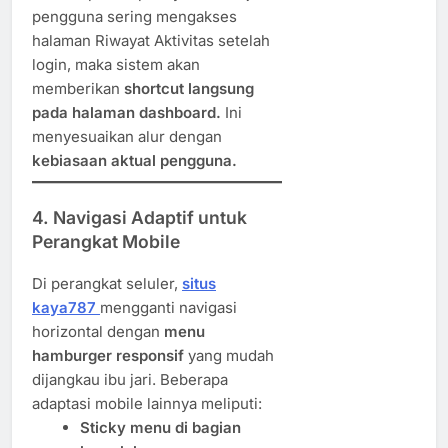
pengguna sering mengakses
halaman Riwayat Aktivitas setelah
login, maka sistem akan
memberikan
shortcut langsung
pada halaman dashboard.
Ini
menyesuaikan alur dengan
kebiasaan aktual pengguna.
4. Navigasi Adaptif untuk
Perangkat Mobile
Di perangkat seluler,
situs
kaya787
mengganti navigasi
horizontal dengan
menu
hamburger responsif
yang mudah
dijangkau ibu jari. Beberapa
adaptasi mobile lainnya meliputi:
Sticky menu di bagian