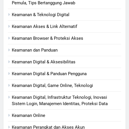
Pemula, Tips Bertanggung Jawab
Keamanan & Teknologi Digital
Keamanan Akses & Link Alternatif
Keamanan Browser & Proteksi Akses
Keamanan dan Panduan
Keamanan Digital & Aksesibilitas
Keamanan Digital & Panduan Pengguna
Keamanan Digital, Game Online, Teknologi
Keamanan Digital, Infrastruktur Teknologi, Inovasi
Sistem Login, Manajemen Identitas, Proteksi Data
Keamanan Online
Keamanan Perangkat dan Akses Akun