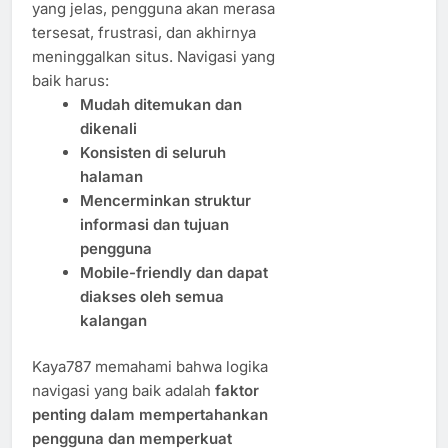
yang jelas, pengguna akan merasa
tersesat, frustrasi, dan akhirnya
meninggalkan situs. Navigasi yang
baik harus:
Mudah ditemukan dan
dikenali
Konsisten di seluruh
halaman
Mencerminkan struktur
informasi dan tujuan
pengguna
Mobile-friendly dan dapat
diakses oleh semua
kalangan
Kaya787 memahami bahwa logika
navigasi yang baik adalah
faktor
penting dalam mempertahankan
pengguna dan memperkuat