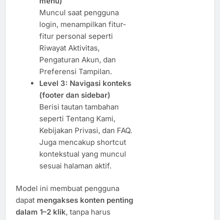
menu)
Muncul saat pengguna
login, menampilkan fitur-
fitur personal seperti
Riwayat Aktivitas,
Pengaturan Akun, dan
Preferensi Tampilan.
Level 3: Navigasi konteks
(footer dan sidebar)
Berisi tautan tambahan
seperti Tentang Kami,
Kebijakan Privasi, dan FAQ.
Juga mencakup shortcut
kontekstual yang muncul
sesuai halaman aktif.
Model ini membuat pengguna
dapat
mengakses konten penting
dalam 1–2 klik
, tanpa harus