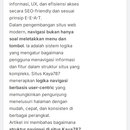
informasi, UX, dan efisiensi akses
secara SEO-friendly dan sesuai
prinsip E-E-A-T.
Dalam pengembangan situs web
modern,
navigasi bukan hanya
soal meletakkan menu dan
tombol
. Ia adalah sistem logika
yang mengatur bagaimana
pengguna menavigasi informasi
dan fitur dalam struktur situs yang
kompleks. Situs Kaya787
menerapkan
logika navigasi
berbasis user-centric
yang
memungkinkan pengunjung
menelusuri halaman dengan
mudah, cepat, dan konsisten di
berbagai perangkat.
Artikel ini membahas bagaimana
struktur navigasi di situs Kaya787