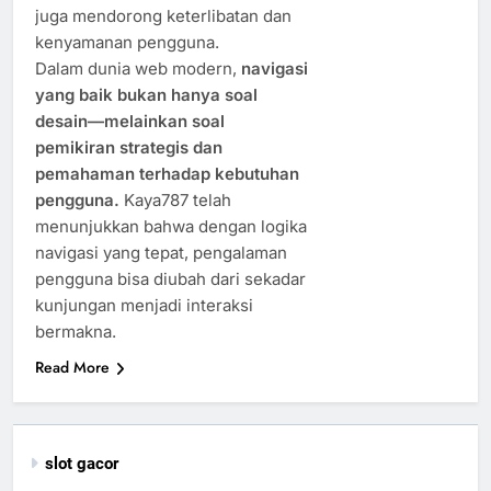
juga mendorong keterlibatan dan
kenyamanan pengguna.
Dalam dunia web modern,
navigasi
yang baik bukan hanya soal
desain—melainkan soal
pemikiran strategis dan
pemahaman terhadap kebutuhan
pengguna.
Kaya787 telah
menunjukkan bahwa dengan logika
navigasi yang tepat, pengalaman
pengguna bisa diubah dari sekadar
kunjungan menjadi interaksi
bermakna.
Read More
slot gacor