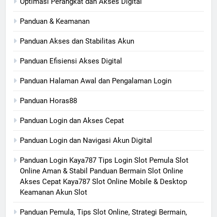
Optimasi Perangkat dan Akses Digital
Panduan & Keamanan
Panduan Akses dan Stabilitas Akun
Panduan Efisiensi Akses Digital
Panduan Halaman Awal dan Pengalaman Login
Panduan Horas88
Panduan Login dan Akses Cepat
Panduan Login dan Navigasi Akun Digital
Panduan Login Kaya787 Tips Login Slot Pemula Slot
Online Aman & Stabil Panduan Bermain Slot Online
Akses Cepat Kaya787 Slot Online Mobile & Desktop
Keamanan Akun Slot
Panduan Pemula, Tips Slot Online, Strategi Bermain,