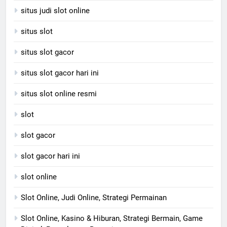
situs judi slot online
situs slot
situs slot gacor
situs slot gacor hari ini
situs slot online resmi
slot
slot gacor
slot gacor hari ini
slot online
Slot Online, Judi Online, Strategi Permainan
Slot Online, Kasino & Hiburan, Strategi Bermain, Game