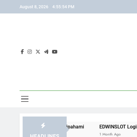
Skip
August 8, 2026
4:55:55 PM
to
content
Mod
Eksplorasi
gasi yang Mudah Dipahami
EDWINSLOT Login dan Faktor
1 Month Ago
HEADLINES