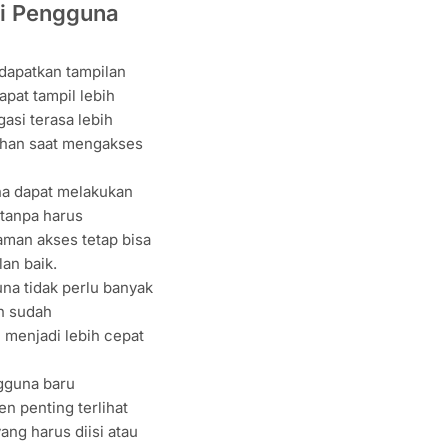
gi Pengguna
apatkan tampilan
pat tampil lebih
asi terasa lebih
ahan saat mengakses
na dapat melakukan
 tanpa harus
aman akses tetap bisa
an baik.
na tidak perlu banyak
n sudah
menjadi lebih cepat
ngguna baru
n penting terlihat
ng harus diisi atau