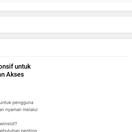
nsif untuk
an Akses
 untuk pengguna
dan nyaman melalui
winslot?
kebutuhan penting