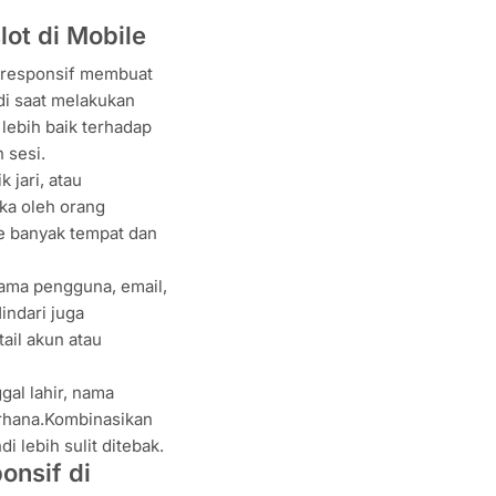
ot di Mobile
m responsif membuat
di saat melakukan
lebih baik terhadap
 sesi.
 jari, atau
ka oleh orang
ke banyak tempat dan
ama pengguna, email,
indari juga
ail akun atau
gal lahir, nama
erhana.Kombinasikan
i lebih sulit ditebak.
onsif di