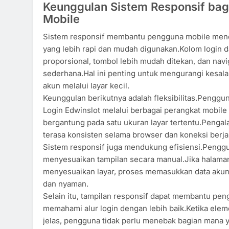
Keunggulan Sistem Responsif ba
Mobile
Sistem responsif membantu pengguna mobile mend
yang lebih rapi dan mudah digunakan.Kolom login da
proporsional, tombol lebih mudah ditekan, dan navig
sederhana.Hal ini penting untuk mengurangi kesal
akun melalui layar kecil.
Keunggulan berikutnya adalah fleksibilitas.Penggu
Login Edwinslot melalui berbagai perangkat mobile
bergantung pada satu ukuran layar tertentu.Pengal
terasa konsisten selama browser dan koneksi berjal
Sistem responsif juga mendukung efisiensi.Penggu
menyesuaikan tampilan secara manual.Jika halama
menyesuaikan layar, proses memasukkan data akun 
dan nyaman.
Selain itu, tampilan responsif dapat membantu pe
memahami alur login dengan lebih baik.Ketika eleme
jelas, pengguna tidak perlu menebak bagian mana ya