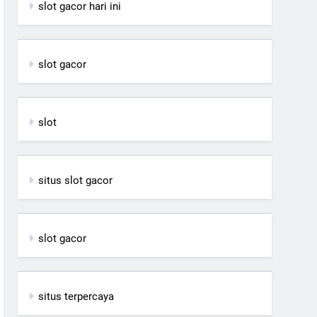
slot gacor hari ini
slot gacor
slot
situs slot gacor
slot gacor
situs terpercaya