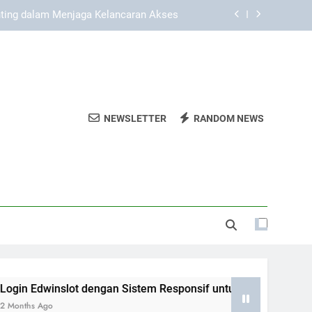
ting dalam Menjaga Kelancaran Akses
ile yang Mengutamakan Akses Praktis
dengan Tampilan yang Lebih Responsif
 dengan Navigasi yang Mudah Dipahami
NEWSLETTER
RANDOM NEWS
ting dalam Menjaga Kelancaran Akses
ile yang Mengutamakan Akses Praktis
ntuk Semua Usia.
dengan Tampilan yang Lebih Responsif
slot dengan Sistem Responsif untuk Pengguna Mobile yang M