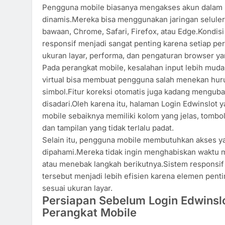
Pengguna mobile biasanya mengakses akun dalam k
dinamis.Mereka bisa menggunakan jaringan seluler
bawaan, Chrome, Safari, Firefox, atau Edge.Kondis
responsif menjadi sangat penting karena setiap pe
ukuran layar, performa, dan pengaturan browser y
Pada perangkat mobile, kesalahan input lebih muda
virtual bisa membuat pengguna salah menekan huru
simbol.Fitur koreksi otomatis juga kadang menguba
disadari.Oleh karena itu, halaman Login Edwinslot
mobile sebaiknya memiliki kolom yang jelas, tombo
dan tampilan yang tidak terlalu padat.
Selain itu, pengguna mobile membutuhkan akses y
dipahami.Mereka tidak ingin menghabiskan waktu m
atau menebak langkah berikutnya.Sistem responsi
tersebut menjadi lebih efisien karena elemen penti
sesuai ukuran layar.
Persiapan Sebelum Login Edwinslo
Perangkat Mobile