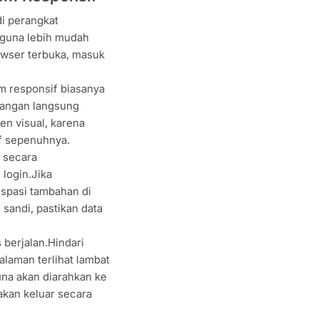
i perangkat
ngguna lebih mudah
owser terbuka, masuk
 responsif biasanya
Jangan langsung
n visual, karena
if sepenuhnya.
n secara
login.Jika
 spasi tambahan di
 sandi, pastikan data
 berjalan.Hindari
laman terlihat lambat
una akan diarahkan ke
akan keluar secara