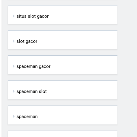
situs slot gacor
slot gacor
spaceman gacor
spaceman slot
spaceman