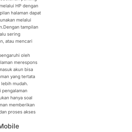
melalui HP dengan
pilan halaman dapat
gunakan melalui
in.Dengan tampilan
alu sering
n, atau mencari
pengaruhi oleh
 halaman merespons
 masuk akun bisa
man yang tertata
lebih mudah.
isi pengalaman
ukan hanya soal
laman memberikan
 dan proses akses
Mobile